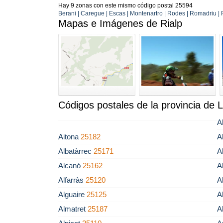
Hay 9 zonas con este mismo código postal 25594
Berani | Caregue | Escas | Montenartro | Rodes | Romadriu | 
Mapas e Imágenes de Rialp
Códigos postales de la provincia de L
A
Aitona
25182
A
Albatàrrec
25171
A
Alcanó
25162
A
Alfarràs
25120
A
Alguaire
25125
A
Almatret
25187
A