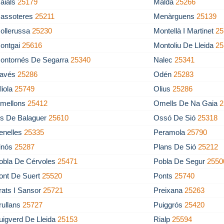
aials
25179
Maldà
25266
assoteres
25211
Menàrguens
25139
ollerussa
25230
Montellà I Martinet
25
ontgai
25616
Montoliu De Lleida
25
ontornés De Segarra
25340
Nalec
25341
avés
25286
Odén
25283
liola
25749
Olius
25286
mellons
25412
Omells De Na Gaia
2
s De Balaguer
25610
Ossó De Sió
25318
enelles
25335
Peramola
25790
inós
25287
Plans De Sió
25212
obla De Cérvoles
25471
Pobla De Segur
2550
ont De Suert
25520
Ponts
25740
rats I Sansor
25721
Preixana
25263
rullans
25727
Puiggrós
25420
uigverd De Lleida
25153
Rialp
25594