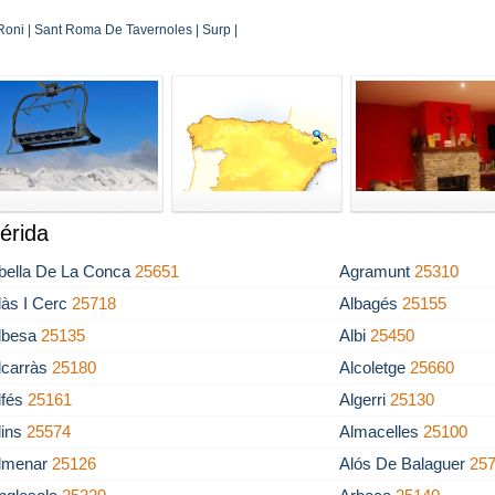
Roni | Sant Roma De Tavernoles | Surp |
érida
bella De La Conca
25651
Agramunt
25310
làs I Cerc
25718
Albagés
25155
lbesa
25135
Albi
25450
lcarràs
25180
Alcoletge
25660
lfés
25161
Algerri
25130
lins
25574
Almacelles
25100
lmenar
25126
Alós De Balaguer
25