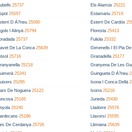
ubells
25737
Els Alamús
25221
spot
25597
Estamariu
25719
sterri D Á?neu
25580
Esterri De Cardós
25
ígols I Alinyà
25794
Floresta
25413
oradada
25737
Fuliola
25332
avet De La Conca
25639
Gimenells I El Pla D
ósol
25716
Granadella
25177
ranyanella
25218
Granyena De Les Ga
uimerà
25341
Guingueta D Á?neu
2
uixers
25285
Isona I Conca Dellà
2
vars De Noguera
25122
Ivorra
25216
uncosa
25165
Juneda
25430
inyola
25240
Lladorre
25576
lardecans
25186
Llavorsí
25595
les De Cerdanya
25726
Llimiana
25639