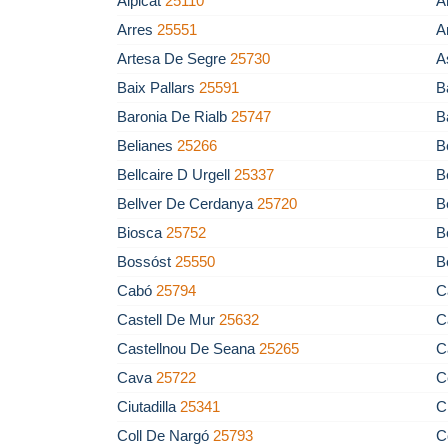
Alpicat
25110
A
Arres
25551
A
Artesa De Segre
25730
A
Baix Pallars
25591
B
Baronia De Rialb
25747
B
Belianes
25266
B
Bellcaire D Urgell
25337
B
Bellver De Cerdanya
25720
B
Biosca
25752
B
Bossóst
25550
B
Cabó
25794
C
Castell De Mur
25632
C
Castellnou De Seana
25265
C
Cava
25722
C
Ciutadilla
25341
C
Coll De Nargó
25793
C