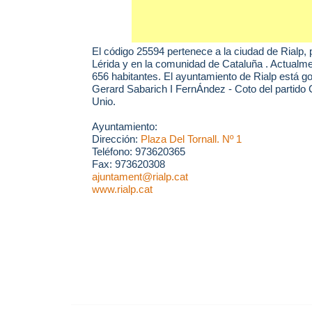
El código 25594 pertenece a la ciudad de
Rialp
,
Lérida y en la comunidad de Cataluña . Actualme
656 habitantes. El ayuntamiento de Rialp está g
Gerard Sabarich I FernÁndez - Coto del partido 
Unio.
Ayuntamiento:
Dirección:
Plaza Del Tornall. Nº 1
Teléfono: 973620365
Fax: 973620308
ajuntament@rialp.cat
www.rialp.cat