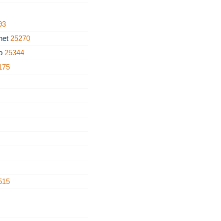
93
net
25270
rb
25344
175
515