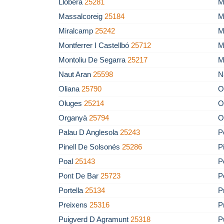
Llobera
25281
M
Massalcoreig
25184
M
Miralcamp
25242
M
Montferrer I Castellbó
25712
M
Montoliu De Segarra
25217
M
Naut Aran
25598
N
Oliana
25790
O
Oluges
25214
O
Organyà
25794
O
Palau D Anglesola
25243
P
Pinell De Solsonés
25286
P
Poal
25143
P
Pont De Bar
25723
P
Portella
25134
P
Preixens
25316
P
Puigverd D Agramunt
25318
P