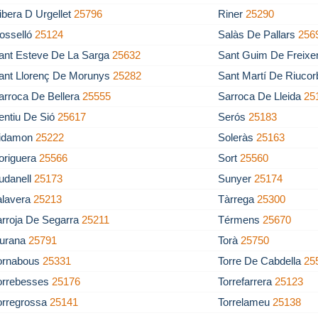
ibera D Urgellet
25796
Riner
25290
osselló
25124
Salàs De Pallars
256
ant Esteve De La Sarga
25632
Sant Guim De Freixe
ant Llorenç De Morunys
25282
Sant Martí De Riuco
arroca De Bellera
25555
Sarroca De Lleida
25
entiu De Sió
25617
Serós
25183
idamon
25222
Soleràs
25163
origuera
25566
Sort
25560
udanell
25173
Sunyer
25174
alavera
25213
Tàrrega
25300
arroja De Segarra
25211
Térmens
25670
iurana
25791
Torà
25750
ornabous
25331
Torre De Cabdella
25
orrebesses
25176
Torrefarrera
25123
orregrossa
25141
Torrelameu
25138