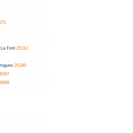
571
e La Font
25112
rrigues
25160
5597
5658