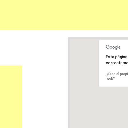
Esta págin
correctame
¿Eres el prop
web?