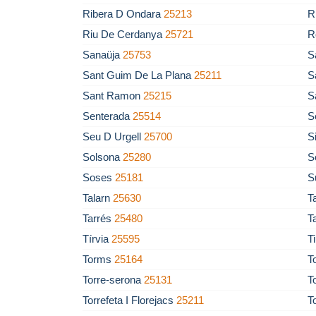
Ribera D Ondara
25213
R
Riu De Cerdanya
25721
R
Sanaüja
25753
S
Sant Guim De La Plana
25211
S
Sant Ramon
25215
S
Senterada
25514
S
Seu D Urgell
25700
S
Solsona
25280
S
Soses
25181
S
Talarn
25630
T
Tarrés
25480
T
Tírvia
25595
T
Torms
25164
T
Torre-serona
25131
T
Torrefeta I Florejacs
25211
T