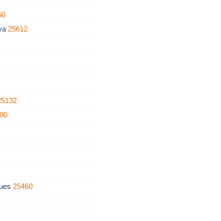
50
nya
25612
25132
00
gues
25460