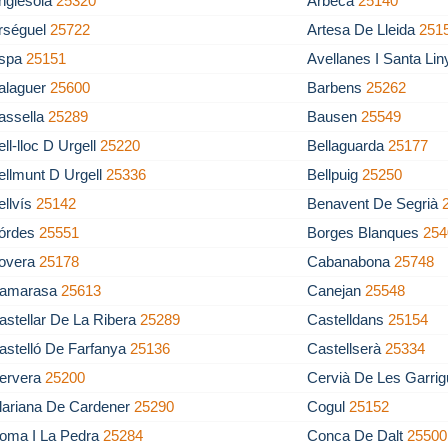
nglesola
25320
Arbeca
25140
rséguel
25722
Artesa De Lleida
251
spa
25151
Avellanes I Santa Li
alaguer
25600
Barbens
25262
assella
25289
Bausen
25549
ell-lloc D Urgell
25220
Bellaguarda
25177
ellmunt D Urgell
25336
Bellpuig
25250
ellvís
25142
Benavent De Segrià
órdes
25551
Borges Blanques
254
overa
25178
Cabanabona
25748
amarasa
25613
Canejan
25548
astellar De La Ribera
25289
Castelldans
25154
astelló De Farfanya
25136
Castellserà
25334
ervera
25200
Cervià De Les Garri
lariana De Cardener
25290
Cogul
25152
oma I La Pedra
25284
Conca De Dalt
25500