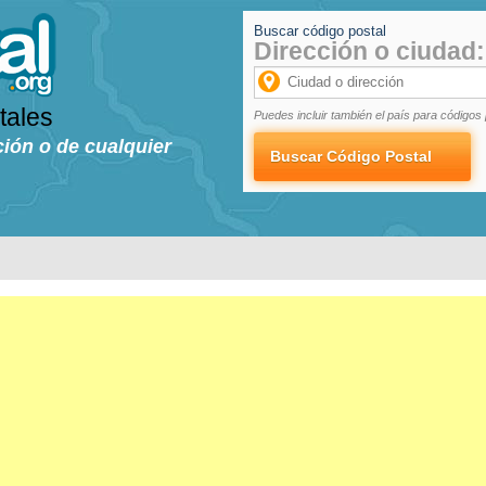
Buscar código postal
Dirección o ciudad:
tales
Puedes incluir también el país para códigos 
ción o de cualquier