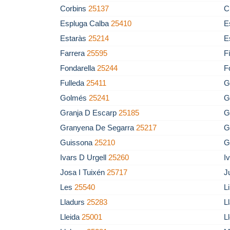
Corbins
25137
C
Espluga Calba
25410
E
Estaràs
25214
E
Farrera
25595
F
Fondarella
25244
F
Fulleda
25411
G
Golmés
25241
G
Granja D Escarp
25185
G
Granyena De Segarra
25217
G
Guissona
25210
G
Ivars D Urgell
25260
I
Josa I Tuixén
25717
J
Les
25540
L
Lladurs
25283
L
Lleida
25001
L