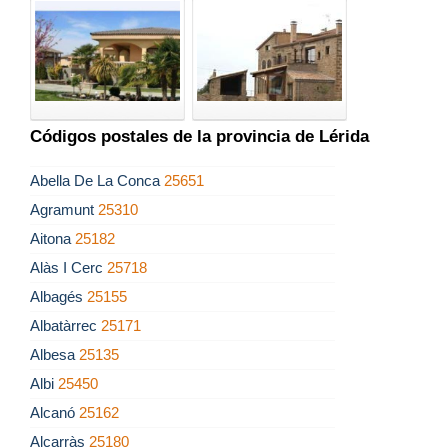
Códigos postales de la provincia de Lérida
Abella De La Conca
25651
Agramunt
25310
Aitona
25182
Alàs I Cerc
25718
Albagés
25155
Albatàrrec
25171
Albesa
25135
Albi
25450
Alcanó
25162
Alcarràs
25180