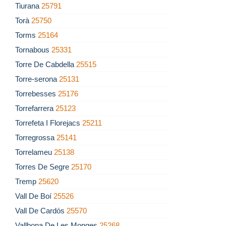
Tiurana
25791
Torà
25750
Torms
25164
Tornabous
25331
Torre De Cabdella
25515
Torre-serona
25131
Torrebesses
25176
Torrefarrera
25123
Torrefeta I Florejacs
25211
Torregrossa
25141
Torrelameu
25138
Torres De Segre
25170
Tremp
25620
Vall De Boí
25526
Vall De Cardós
25570
Vallbona De Les Monges
25268