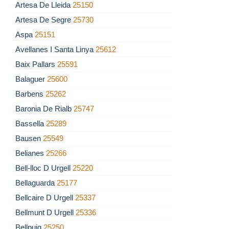
Artesa De Lleida
25150
Artesa De Segre
25730
Aspa
25151
Avellanes I Santa Linya
25612
Baix Pallars
25591
Balaguer
25600
Barbens
25262
Baronia De Rialb
25747
Bassella
25289
Bausen
25549
Belianes
25266
Bell-lloc D Urgell
25220
Bellaguarda
25177
Bellcaire D Urgell
25337
Bellmunt D Urgell
25336
Bellpuig
25250