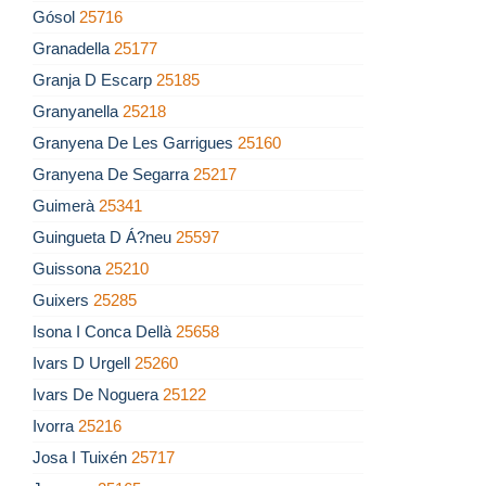
Gósol
25716
Granadella
25177
Granja D Escarp
25185
Granyanella
25218
Granyena De Les Garrigues
25160
Granyena De Segarra
25217
Guimerà
25341
Guingueta D Á?neu
25597
Guissona
25210
Guixers
25285
Isona I Conca Dellà
25658
Ivars D Urgell
25260
Ivars De Noguera
25122
Ivorra
25216
Josa I Tuixén
25717