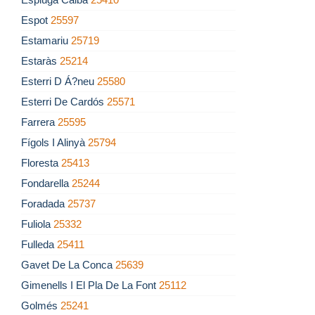
Espot
25597
Estamariu
25719
Estaràs
25214
Esterri D Á?neu
25580
Esterri De Cardós
25571
Farrera
25595
Fígols I Alinyà
25794
Floresta
25413
Fondarella
25244
Foradada
25737
Fuliola
25332
Fulleda
25411
Gavet De La Conca
25639
Gimenells I El Pla De La Font
25112
Golmés
25241