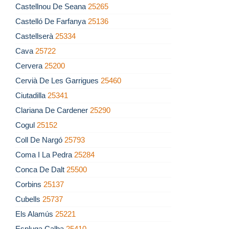
Castellnou De Seana
25265
Castelló De Farfanya
25136
Castellserà
25334
Cava
25722
Cervera
25200
Cervià De Les Garrigues
25460
Ciutadilla
25341
Clariana De Cardener
25290
Cogul
25152
Coll De Nargó
25793
Coma I La Pedra
25284
Conca De Dalt
25500
Corbins
25137
Cubells
25737
Els Alamús
25221
Espluga Calba
25410