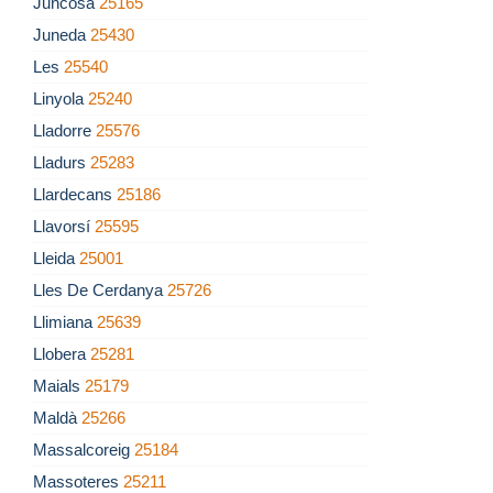
Juncosa
25165
Juneda
25430
Les
25540
Linyola
25240
Lladorre
25576
Lladurs
25283
Llardecans
25186
Llavorsí
25595
Lleida
25001
Lles De Cerdanya
25726
Llimiana
25639
Llobera
25281
Maials
25179
Maldà
25266
Massalcoreig
25184
Massoteres
25211