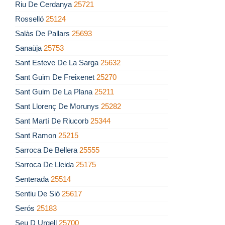
Riu De Cerdanya
25721
Rosselló
25124
Salàs De Pallars
25693
Sanaüja
25753
Sant Esteve De La Sarga
25632
Sant Guim De Freixenet
25270
Sant Guim De La Plana
25211
Sant Llorenç De Morunys
25282
Sant Martí De Riucorb
25344
Sant Ramon
25215
Sarroca De Bellera
25555
Sarroca De Lleida
25175
Senterada
25514
Sentiu De Sió
25617
Serós
25183
Seu D Urgell
25700