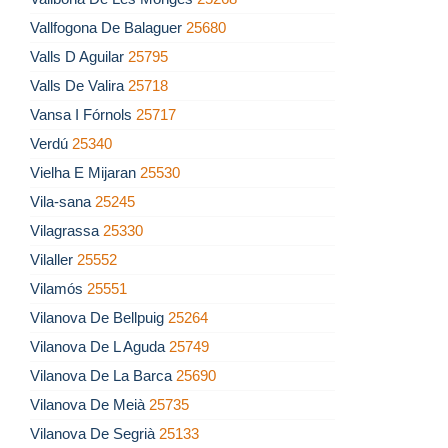
Vallfogona De Balaguer
25680
Valls D Aguilar
25795
Valls De Valira
25718
Vansa I Fórnols
25717
Verdú
25340
Vielha E Mijaran
25530
Vila-sana
25245
Vilagrassa
25330
Vilaller
25552
Vilamós
25551
Vilanova De Bellpuig
25264
Vilanova De L Aguda
25749
Vilanova De La Barca
25690
Vilanova De Meià
25735
Vilanova De Segrià
25133