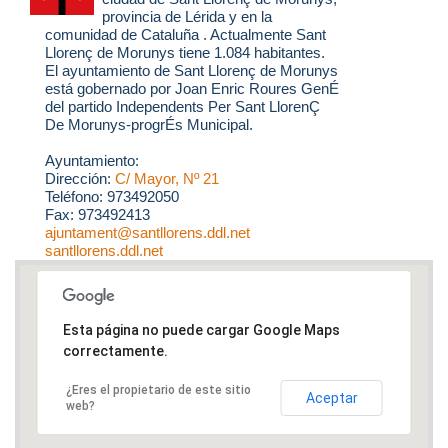
provincia de Lérida y en la
comunidad de Cataluña . Actualmente Sant
Llorenç de Morunys tiene 1.084 habitantes.
El ayuntamiento de Sant Llorenç de Morunys
está gobernado por Joan Enric Roures GenÉ
del partido Independents Per Sant LlorenÇ
De Morunys-progrÉs Municipal.
Ayuntamiento:
Dirección:
C/ Mayor, Nº 21
Teléfono: 973492050
Fax: 973492413
ajuntament@santllorens.ddl.net
santllorens.ddl.net
Esta página no puede cargar Google Maps
correctamente.
¿Eres el propietario de este sitio
Aceptar
web?