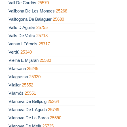
Vall De Cardós
25570
Vallbona De Les Monges
25268
Vallfogona De Balaguer
25680
Valls D Aguilar
25795
Valls De Valira
25718
Vansa I Fórnols
25717
Verdú
25340
Vielha E Mijaran
25530
Vila-sana
25245
Vilagrassa
25330
Vilaller
25552
Vilamós
25551
Vilanova De Bellpuig
25264
Vilanova De L Aguda
25749
Vilanova De La Barca
25690
Vilanova De Meià
25735