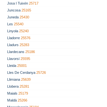
Josa I Tuixén
25717
Juncosa
25165
Juneda
25430
Les
25540
Linyola
25240
Lladorre
25576
Lladurs
25283
Llardecans
25186
Llavorsí
25595
Lleida
25001
Lles De Cerdanya
25726
Llimiana
25639
Llobera
25281
Maials
25179
Maldà
25266