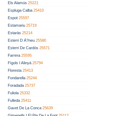
Els Alamús
25221
Espluga Calba
25410
Espot
25597
Estamariu
25719
Estaràs
25214
Esterri D Á?neu
25580
Esterri De Cardós
25571
Farrera
25595
Fígols I Alinyà
25794
Floresta
25413
Fondarella
25244
Foradada
25737
Fuliola
25332
Fulleda
25411
Gavet De La Conca
25639
Gimenells I El Pla De La Font
25112