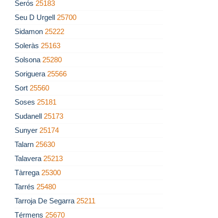
Serós
25183
Seu D Urgell
25700
Sidamon
25222
Soleràs
25163
Solsona
25280
Soriguera
25566
Sort
25560
Soses
25181
Sudanell
25173
Sunyer
25174
Talarn
25630
Talavera
25213
Tàrrega
25300
Tarrés
25480
Tarroja De Segarra
25211
Térmens
25670