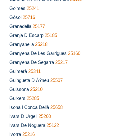
Golmés
25241
Gósol
25716
Granadella
25177
Granja D Escarp
25185
Granyanella
25218
Granyena De Les Garrigues
25160
Granyena De Segarra
25217
Guimerà
25341
Guingueta D Á?neu
25597
Guissona
25210
Guixers
25285
Isona I Conca Dellà
25658
Ivars D Urgell
25260
Ivars De Noguera
25122
Ivorra
25216