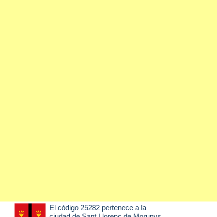
El código 25282 pertenece a la
ciudad de
Sant Llorenç de Morunys
,