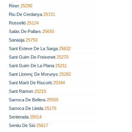
Riner
25290
Riu De Cerdanya
25721
Rosselló
25124
Salàs De Pallars
25693
Sanaüja
25753
Sant Esteve De La Sarga
25632
Sant Guim De Freixenet
25270
Sant Guim De La Plana
25211
Sant Llorenç De Morunys
25282
Sant Martí De Riucorb
25344
Sant Ramon
25215
Sarroca De Bellera
25555
Sarroca De Lleida
25175
Senterada
25514
Sentiu De Sió
25617