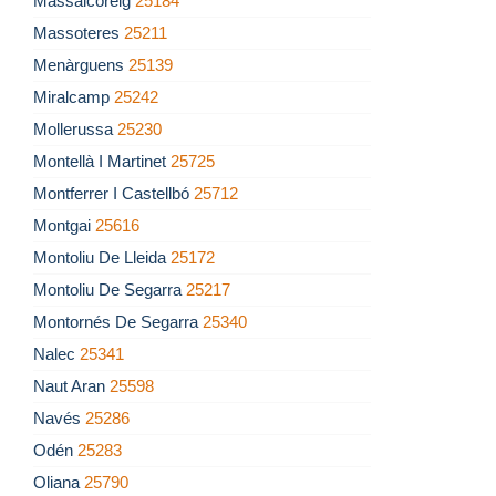
Massalcoreig
25184
Massoteres
25211
Menàrguens
25139
Miralcamp
25242
Mollerussa
25230
Montellà I Martinet
25725
Montferrer I Castellbó
25712
Montgai
25616
Montoliu De Lleida
25172
Montoliu De Segarra
25217
Montornés De Segarra
25340
Nalec
25341
Naut Aran
25598
Navés
25286
Odén
25283
Oliana
25790