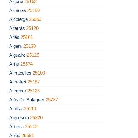
Alcanó
25162
Alcarràs
25180
Alcoletge
25660
Alfarràs
25120
Alfés
25161
Algerri
25130
Alguaire
25125
Alins
25574
Almacelles
25100
Almatret
25187
Almenar
25126
Alós De Balaguer
25737
Alpicat
25110
Anglesola
25320
Arbeca
25140
Arres
25551