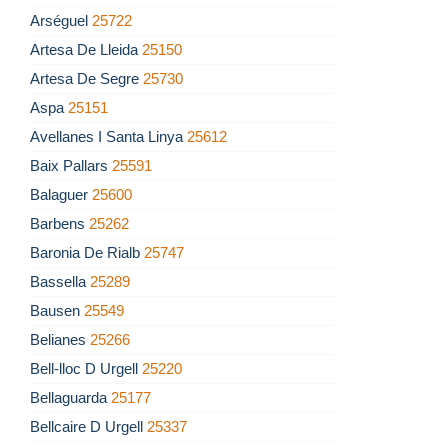
Arséguel
25722
Artesa De Lleida
25150
Artesa De Segre
25730
Aspa
25151
Avellanes I Santa Linya
25612
Baix Pallars
25591
Balaguer
25600
Barbens
25262
Baronia De Rialb
25747
Bassella
25289
Bausen
25549
Belianes
25266
Bell-lloc D Urgell
25220
Bellaguarda
25177
Bellcaire D Urgell
25337