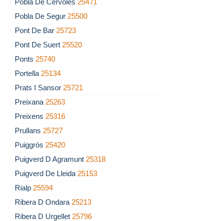
Pobla De Cérvoles
25471
Pobla De Segur
25500
Pont De Bar
25723
Pont De Suert
25520
Ponts
25740
Portella
25134
Prats I Sansor
25721
Preixana
25263
Preixens
25316
Prullans
25727
Puiggrós
25420
Puigverd D Agramunt
25318
Puigverd De Lleida
25153
Rialp
25594
Ribera D Ondara
25213
Ribera D Urgellet
25796