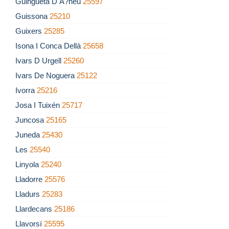
Guingueta D Á?neu
25597
Guissona
25210
Guixers
25285
Isona I Conca Dellà
25658
Ivars D Urgell
25260
Ivars De Noguera
25122
Ivorra
25216
Josa I Tuixén
25717
Juncosa
25165
Juneda
25430
Les
25540
Linyola
25240
Lladorre
25576
Lladurs
25283
Llardecans
25186
Llavorsí
25595