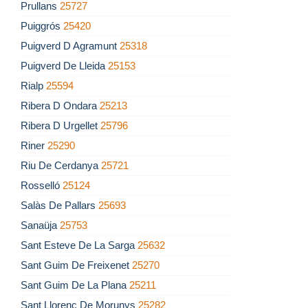
Prullans
25727
Puiggrós
25420
Puigverd D Agramunt
25318
Puigverd De Lleida
25153
Rialp
25594
Ribera D Ondara
25213
Ribera D Urgellet
25796
Riner
25290
Riu De Cerdanya
25721
Rosselló
25124
Salàs De Pallars
25693
Sanaüja
25753
Sant Esteve De La Sarga
25632
Sant Guim De Freixenet
25270
Sant Guim De La Plana
25211
Sant Llorenç De Morunys
25282