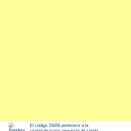
El código 25658 pertenece a la
ciudad de
Isona
, provincia de Lérida