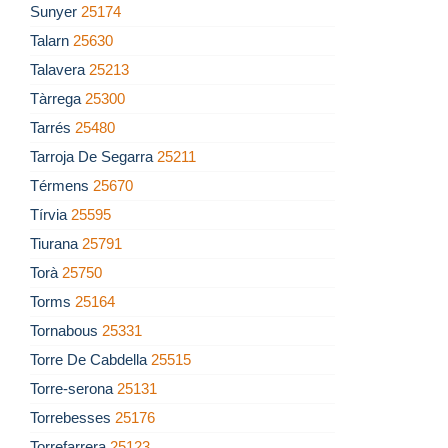
Sunyer
25174
Talarn
25630
Talavera
25213
Tàrrega
25300
Tarrés
25480
Tarroja De Segarra
25211
Térmens
25670
Tírvia
25595
Tiurana
25791
Torà
25750
Torms
25164
Tornabous
25331
Torre De Cabdella
25515
Torre-serona
25131
Torrebesses
25176
Torrefarrera
25123