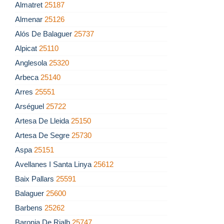
Almatret
25187
Almenar
25126
Alós De Balaguer
25737
Alpicat
25110
Anglesola
25320
Arbeca
25140
Arres
25551
Arséguel
25722
Artesa De Lleida
25150
Artesa De Segre
25730
Aspa
25151
Avellanes I Santa Linya
25612
Baix Pallars
25591
Balaguer
25600
Barbens
25262
Baronia De Rialb
25747