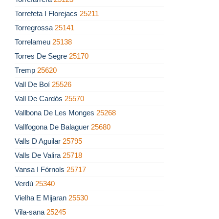
Torrefeta I Florejacs
25211
Torregrossa
25141
Torrelameu
25138
Torres De Segre
25170
Tremp
25620
Vall De Boí
25526
Vall De Cardós
25570
Vallbona De Les Monges
25268
Vallfogona De Balaguer
25680
Valls D Aguilar
25795
Valls De Valira
25718
Vansa I Fórnols
25717
Verdú
25340
Vielha E Mijaran
25530
Vila-sana
25245