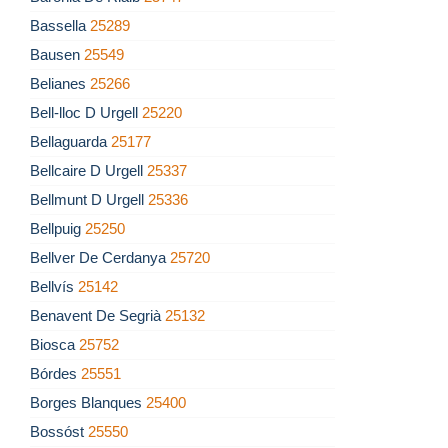
Bassella
25289
Bausen
25549
Belianes
25266
Bell-lloc D Urgell
25220
Bellaguarda
25177
Bellcaire D Urgell
25337
Bellmunt D Urgell
25336
Bellpuig
25250
Bellver De Cerdanya
25720
Bellvís
25142
Benavent De Segrià
25132
Biosca
25752
Bórdes
25551
Borges Blanques
25400
Bossóst
25550