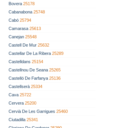
Bovera
25178
Cabanabona
25748
Cabó
25794
Camarasa
25613
Canejan
25548
Castell De Mur
25632
Castellar De La Ribera
25289
Castelldans
25154
Castellnou De Seana
25265
Castelló De Farfanya
25136
Castellserà
25334
Cava
25722
Cervera
25200
Cervià De Les Garrigues
25460
Ciutadilla
25341
Clariana De Cardener
25290