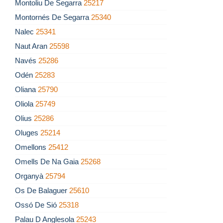
Montoliu De Segarra
25217
Montornés De Segarra
25340
Nalec
25341
Naut Aran
25598
Navés
25286
Odén
25283
Oliana
25790
Oliola
25749
Olius
25286
Oluges
25214
Omellons
25412
Omells De Na Gaia
25268
Organyà
25794
Os De Balaguer
25610
Ossó De Sió
25318
Palau D Anglesola
25243