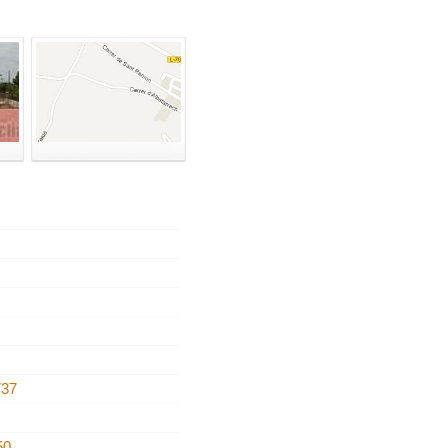
737
50