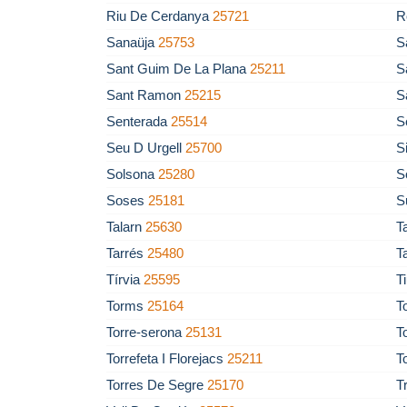
Riu De Cerdanya
25721
R
Sanaüja
25753
S
Sant Guim De La Plana
25211
S
Sant Ramon
25215
S
Senterada
25514
S
Seu D Urgell
25700
S
Solsona
25280
S
Soses
25181
S
Talarn
25630
T
Tarrés
25480
T
Tírvia
25595
T
Torms
25164
T
Torre-serona
25131
T
Torrefeta I Florejacs
25211
T
Torres De Segre
25170
T