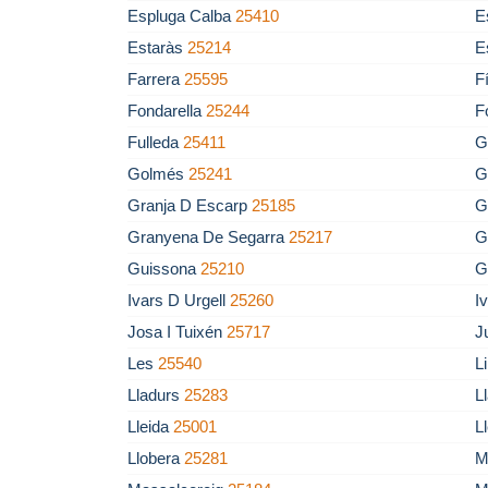
Espluga Calba
25410
E
Estaràs
25214
E
Farrera
25595
F
Fondarella
25244
F
Fulleda
25411
G
Golmés
25241
G
Granja D Escarp
25185
G
Granyena De Segarra
25217
G
Guissona
25210
G
Ivars D Urgell
25260
I
Josa I Tuixén
25717
J
Les
25540
L
Lladurs
25283
L
Lleida
25001
L
Llobera
25281
M