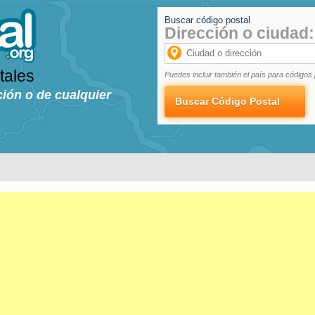
Buscar código postal
Dirección o ciudad:
tales
Puedes incluir también el país para códigos 
ción o de cualquier