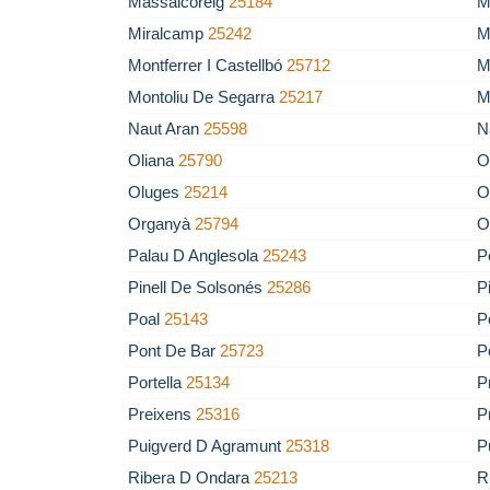
Massalcoreig
25184
M
Miralcamp
25242
M
Montferrer I Castellbó
25712
M
Montoliu De Segarra
25217
M
Naut Aran
25598
N
Oliana
25790
O
Oluges
25214
O
Organyà
25794
O
Palau D Anglesola
25243
P
Pinell De Solsonés
25286
P
Poal
25143
P
Pont De Bar
25723
P
Portella
25134
P
Preixens
25316
P
Puigverd D Agramunt
25318
P
Ribera D Ondara
25213
R