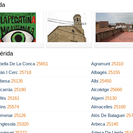
da
érida
bella De La Conca
25651
Agramunt
25310
làs I Cerc
25718
Albagés
25155
lbesa
25135
Albi
25450
lcarràs
25180
Alcoletge
25660
lfés
25161
Algerri
25130
lins
25574
Almacelles
25100
lmenar
25126
Alós De Balaguer
25
nglesola
25320
Arbeca
25140
rséguel
25722
Artesa De Lleida
251