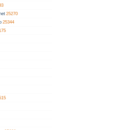
93
net
25270
rb
25344
175
515