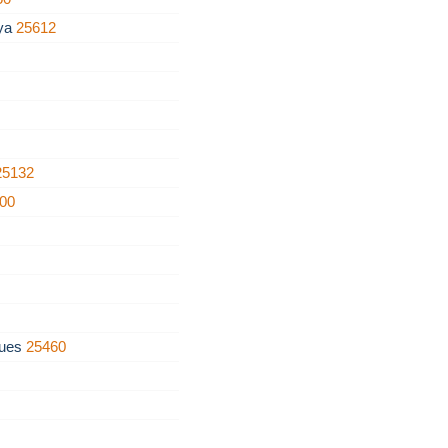
nya
25612
25132
00
gues
25460