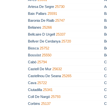
Artesa De Segre
25730
A
Baix Pallars
25591
B
Baronia De Rialb
25747
B
Belianes
25266
B
Bellcaire D Urgell
25337
B
Bellver De Cerdanya
25720
B
Biosca
25752
B
Bossóst
25550
B
Cabó
25794
C
Castell De Mur
25632
C
Castellnou De Seana
25265
C
Cava
25722
C
Ciutadilla
25341
C
Coll De Nargó
25793
C
Corbins
25137
C