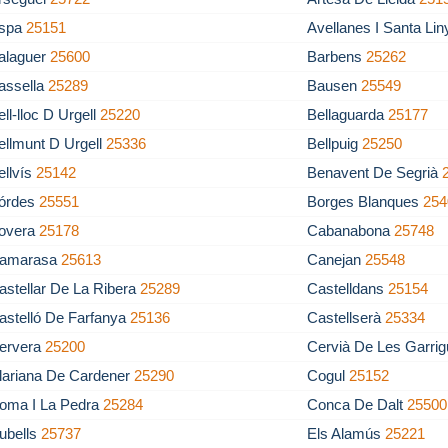
spa
25151
Avellanes I Santa Li
alaguer
25600
Barbens
25262
assella
25289
Bausen
25549
ell-lloc D Urgell
25220
Bellaguarda
25177
ellmunt D Urgell
25336
Bellpuig
25250
ellvís
25142
Benavent De Segrià
órdes
25551
Borges Blanques
254
overa
25178
Cabanabona
25748
amarasa
25613
Canejan
25548
astellar De La Ribera
25289
Castelldans
25154
astelló De Farfanya
25136
Castellserà
25334
ervera
25200
Cervià De Les Garri
lariana De Cardener
25290
Cogul
25152
oma I La Pedra
25284
Conca De Dalt
25500
ubells
25737
Els Alamús
25221