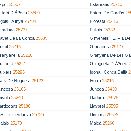
spot
25597
Estamariu
25719
sterri D Á?neu
25580
Esterri De Cardós
25
ígols I Alinyà
25794
Floresta
25413
oradada
25737
Fuliola
25332
avet De La Conca
25639
Gimenells I El Pla D
ósol
25716
Granadella
25177
ranyanella
25218
Granyena De Les Ga
uimerà
25341
Guingueta D Á?neu
2
uixers
25285
Isona I Conca Dellà
2
vars De Noguera
25122
Ivorra
25216
uncosa
25165
Juneda
25430
inyola
25240
Lladorre
25576
lardecans
25186
Llavorsí
25595
les De Cerdanya
25726
Llimiana
25639
aials
25179
Maldà
25266