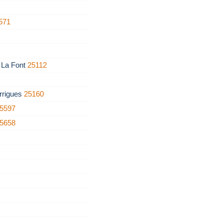
571
e La Font
25112
rrigues
25160
5597
5658