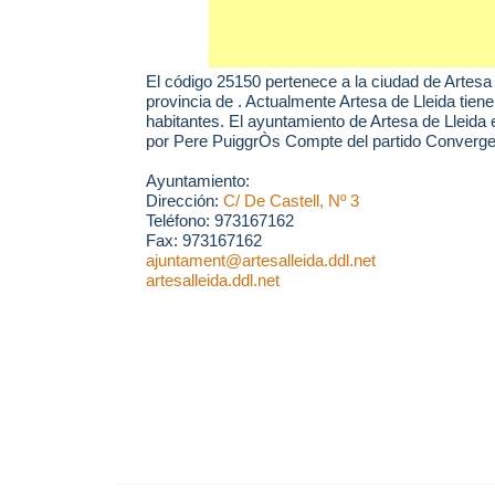
El código 25150 pertenece a la ciudad de
Artesa 
provincia de . Actualmente Artesa de Lleida tien
habitantes. El ayuntamiento de Artesa de Lleida
por Pere PuiggrÒs Compte del partido Convergen
Ayuntamiento:
Dirección:
C/ De Castell, Nº 3
Teléfono: 973167162
Fax: 973167162
ajuntament@artesalleida.ddl.net
artesalleida.ddl.net