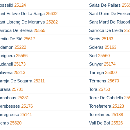
osselló
25124
Salàs De Pallars
256
ant Esteve De La Sarga
25632
Sant Guim De Freixe
ant Llorenç De Morunys
25282
Sant Martí De Riuco
arroca De Bellera
25555
Sarroca De Lleida
25
entiu De Sió
25617
Serós
25183
idamon
25222
Soleràs
25163
origuera
25566
Sort
25560
udanell
25173
Sunyer
25174
alavera
25213
Tàrrega
25300
arroja De Segarra
25211
Térmens
25670
iurana
25791
Torà
25750
ornabous
25331
Torre De Cabdella
25
orrebesses
25176
Torrefarrera
25123
orregrossa
25141
Torrelameu
25138
remp
25620
Vall De Boí
25526