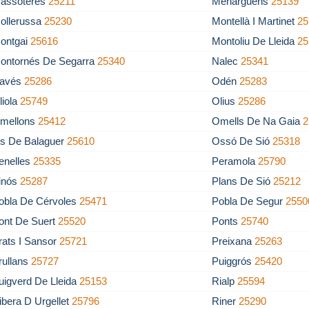
assoteres
25211
Menàrguens
25139
ollerussa
25230
Montellà I Martinet
25
ontgai
25616
Montoliu De Lleida
25
ontornés De Segarra
25340
Nalec
25341
avés
25286
Odén
25283
liola
25749
Olius
25286
mellons
25412
Omells De Na Gaia
2
s De Balaguer
25610
Ossó De Sió
25318
enelles
25335
Peramola
25790
inós
25287
Plans De Sió
25212
obla De Cérvoles
25471
Pobla De Segur
2550
ont De Suert
25520
Ponts
25740
rats I Sansor
25721
Preixana
25263
rullans
25727
Puiggrós
25420
uigverd De Lleida
25153
Rialp
25594
ibera D Urgellet
25796
Riner
25290