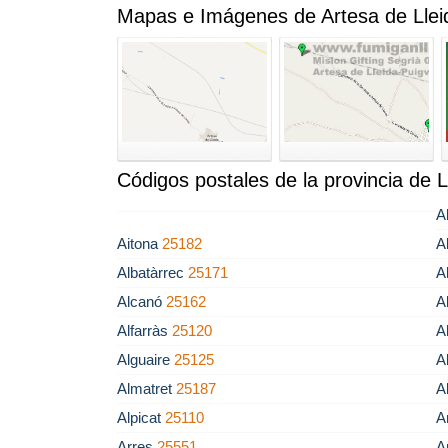
Mapas e Imágenes de Artesa de Llei
Códigos postales de la provincia de L
A
Aitona
25182
A
Albatàrrec
25171
A
Alcanó
25162
A
Alfarràs
25120
A
Alguaire
25125
A
Almatret
25187
A
Alpicat
25110
A
Arres
25551
A