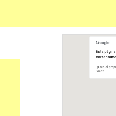
Esta págin
correctame
¿Eres el prop
web?