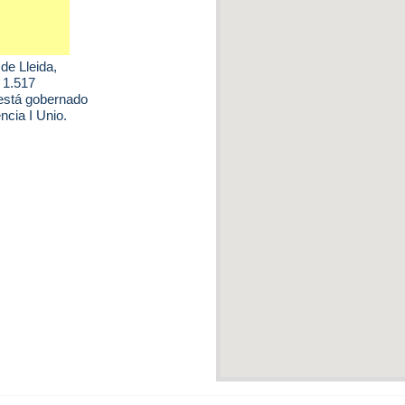
de Lleida
,
e 1.517
 está gobernado
cia I Unio.