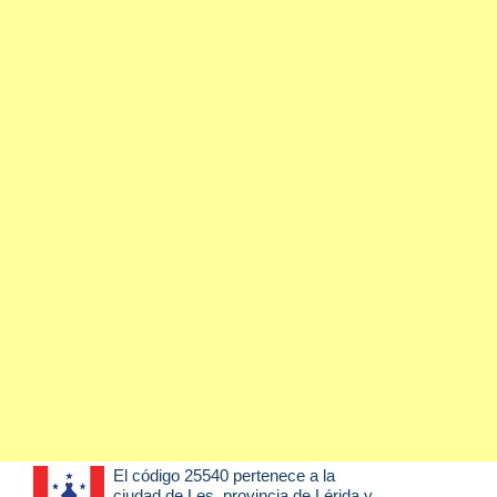
El código 25540 pertenece a la
ciudad de
Les
, provincia de Lérida y