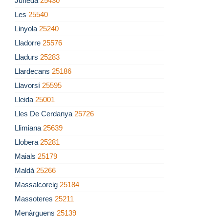
Juneda
25430
Les
25540
Linyola
25240
Lladorre
25576
Lladurs
25283
Llardecans
25186
Llavorsí
25595
Lleida
25001
Lles De Cerdanya
25726
Llimiana
25639
Llobera
25281
Maials
25179
Maldà
25266
Massalcoreig
25184
Massoteres
25211
Menàrguens
25139