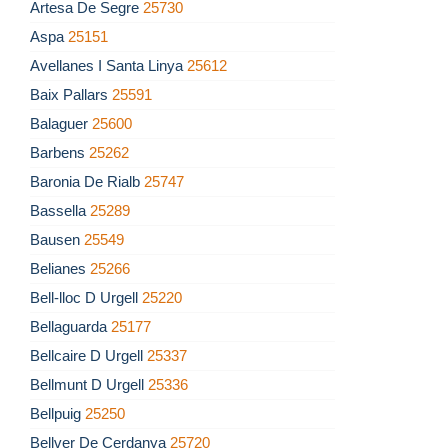
Artesa De Segre
25730
Aspa
25151
Avellanes I Santa Linya
25612
Baix Pallars
25591
Balaguer
25600
Barbens
25262
Baronia De Rialb
25747
Bassella
25289
Bausen
25549
Belianes
25266
Bell-lloc D Urgell
25220
Bellaguarda
25177
Bellcaire D Urgell
25337
Bellmunt D Urgell
25336
Bellpuig
25250
Bellver De Cerdanya
25720