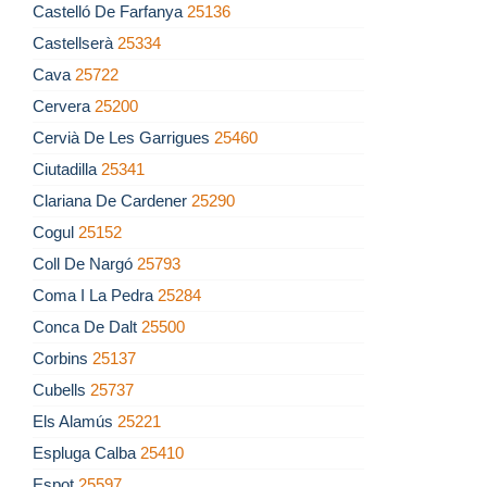
Castelló De Farfanya
25136
Castellserà
25334
Cava
25722
Cervera
25200
Cervià De Les Garrigues
25460
Ciutadilla
25341
Clariana De Cardener
25290
Cogul
25152
Coll De Nargó
25793
Coma I La Pedra
25284
Conca De Dalt
25500
Corbins
25137
Cubells
25737
Els Alamús
25221
Espluga Calba
25410
Espot
25597