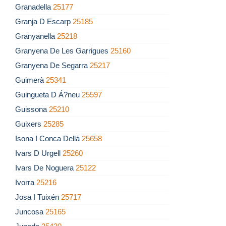
Granadella
25177
Granja D Escarp
25185
Granyanella
25218
Granyena De Les Garrigues
25160
Granyena De Segarra
25217
Guimerà
25341
Guingueta D Á?neu
25597
Guissona
25210
Guixers
25285
Isona I Conca Dellà
25658
Ivars D Urgell
25260
Ivars De Noguera
25122
Ivorra
25216
Josa I Tuixén
25717
Juncosa
25165