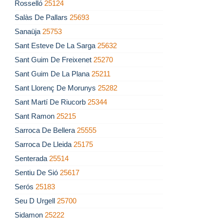
Rosselló
25124
Salàs De Pallars
25693
Sanaüja
25753
Sant Esteve De La Sarga
25632
Sant Guim De Freixenet
25270
Sant Guim De La Plana
25211
Sant Llorenç De Morunys
25282
Sant Martí De Riucorb
25344
Sant Ramon
25215
Sarroca De Bellera
25555
Sarroca De Lleida
25175
Senterada
25514
Sentiu De Sió
25617
Serós
25183
Seu D Urgell
25700
Sidamon
25222