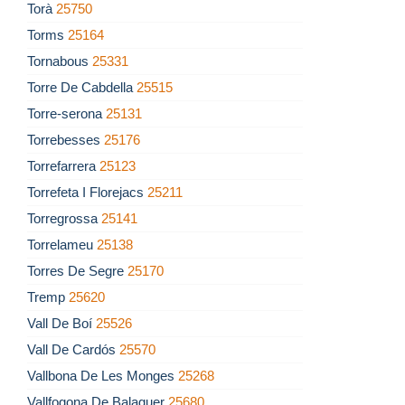
Torà
25750
Torms
25164
Tornabous
25331
Torre De Cabdella
25515
Torre-serona
25131
Torrebesses
25176
Torrefarrera
25123
Torrefeta I Florejacs
25211
Torregrossa
25141
Torrelameu
25138
Torres De Segre
25170
Tremp
25620
Vall De Boí
25526
Vall De Cardós
25570
Vallbona De Les Monges
25268
Vallfogona De Balaguer
25680