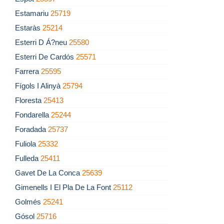
Estamariu
25719
Estaràs
25214
Esterri D Á?neu
25580
Esterri De Cardós
25571
Farrera
25595
Fígols I Alinyà
25794
Floresta
25413
Fondarella
25244
Foradada
25737
Fuliola
25332
Fulleda
25411
Gavet De La Conca
25639
Gimenells I El Pla De La Font
25112
Golmés
25241
Gósol
25716