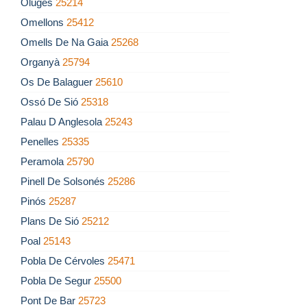
Oluges
25214
Omellons
25412
Omells De Na Gaia
25268
Organyà
25794
Os De Balaguer
25610
Ossó De Sió
25318
Palau D Anglesola
25243
Penelles
25335
Peramola
25790
Pinell De Solsonés
25286
Pinós
25287
Plans De Sió
25212
Poal
25143
Pobla De Cérvoles
25471
Pobla De Segur
25500
Pont De Bar
25723