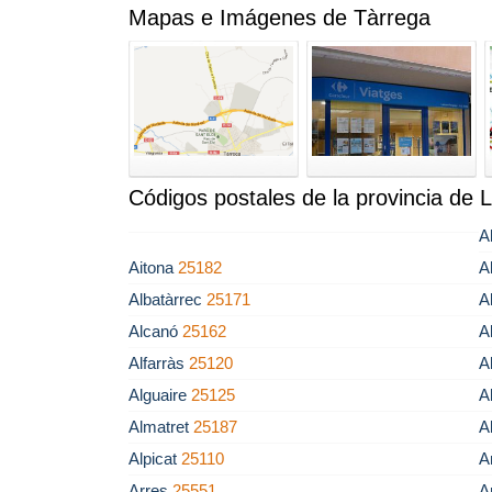
Mapas e Imágenes de Tàrrega
Códigos postales de la provincia de L
A
Aitona
25182
A
Albatàrrec
25171
A
Alcanó
25162
A
Alfarràs
25120
A
Alguaire
25125
A
Almatret
25187
A
Alpicat
25110
A
Arres
25551
A