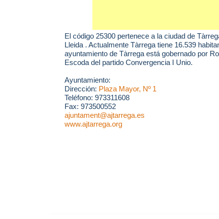
El código 25300 pertenece a la ciudad de
Tàrreg
Lleida . Actualmente Tàrrega tiene 16.539 habitan
ayuntamiento de Tàrrega está gobernado por Ro
Escoda del partido Convergencia I Unio.
Ayuntamiento:
Dirección:
Plaza Mayor, Nº 1
Teléfono: 973311608
Fax: 973500552
ajuntament@ajtarrega.es
www.ajtarrega.org