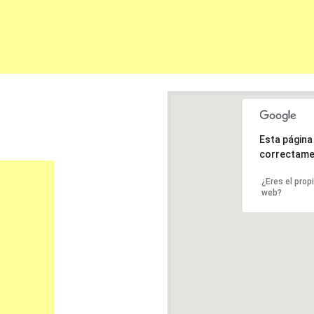
Esta págin
correctame
¿Eres el prop
web?