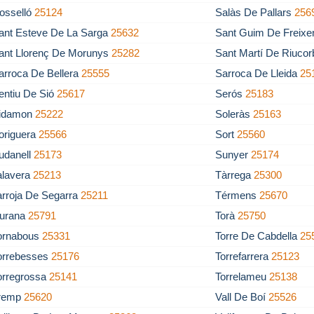
osselló
25124
Salàs De Pallars
256
ant Esteve De La Sarga
25632
Sant Guim De Freixe
ant Llorenç De Morunys
25282
Sant Martí De Riuco
arroca De Bellera
25555
Sarroca De Lleida
25
entiu De Sió
25617
Serós
25183
idamon
25222
Soleràs
25163
origuera
25566
Sort
25560
udanell
25173
Sunyer
25174
alavera
25213
Tàrrega
25300
arroja De Segarra
25211
Térmens
25670
iurana
25791
Torà
25750
ornabous
25331
Torre De Cabdella
25
orrebesses
25176
Torrefarrera
25123
orregrossa
25141
Torrelameu
25138
remp
25620
Vall De Boí
25526