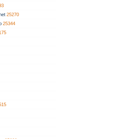
93
net
25270
rb
25344
175
515