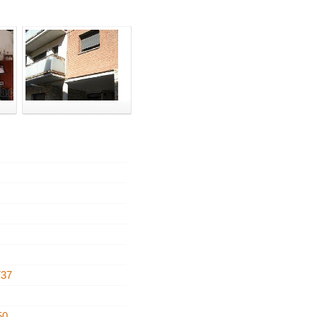
737
50