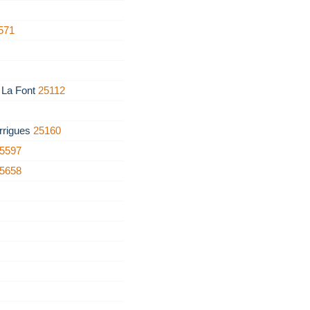
571
e La Font
25112
rrigues
25160
5597
5658