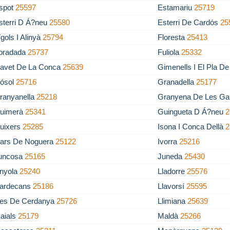
spot
25597
Estamariu
25719
sterri D Á?neu
25580
Esterri De Cardós
25
ígols I Alinyà
25794
Floresta
25413
oradada
25737
Fuliola
25332
avet De La Conca
25639
Gimenells I El Pla D
ósol
25716
Granadella
25177
ranyanella
25218
Granyena De Les Ga
uimerà
25341
Guingueta D Á?neu
2
uixers
25285
Isona I Conca Dellà
2
vars De Noguera
25122
Ivorra
25216
uncosa
25165
Juneda
25430
inyola
25240
Lladorre
25576
lardecans
25186
Llavorsí
25595
les De Cerdanya
25726
Llimiana
25639
aials
25179
Maldà
25266