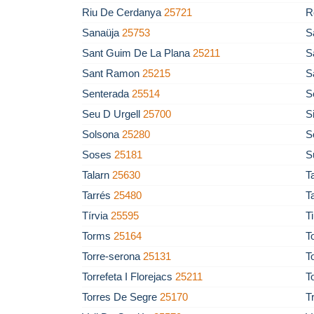
Riu De Cerdanya
25721
R
Sanaüja
25753
S
Sant Guim De La Plana
25211
S
Sant Ramon
25215
S
Senterada
25514
S
Seu D Urgell
25700
S
Solsona
25280
S
Soses
25181
S
Talarn
25630
T
Tarrés
25480
T
Tírvia
25595
T
Torms
25164
T
Torre-serona
25131
T
Torrefeta I Florejacs
25211
T
Torres De Segre
25170
T