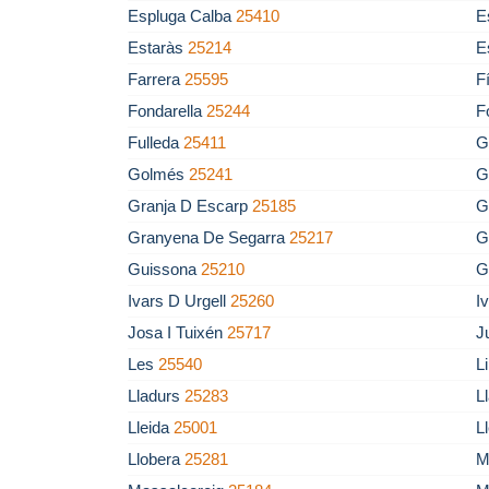
Espluga Calba
25410
E
Estaràs
25214
E
Farrera
25595
F
Fondarella
25244
F
Fulleda
25411
G
Golmés
25241
G
Granja D Escarp
25185
G
Granyena De Segarra
25217
G
Guissona
25210
G
Ivars D Urgell
25260
I
Josa I Tuixén
25717
J
Les
25540
L
Lladurs
25283
L
Lleida
25001
L
Llobera
25281
M