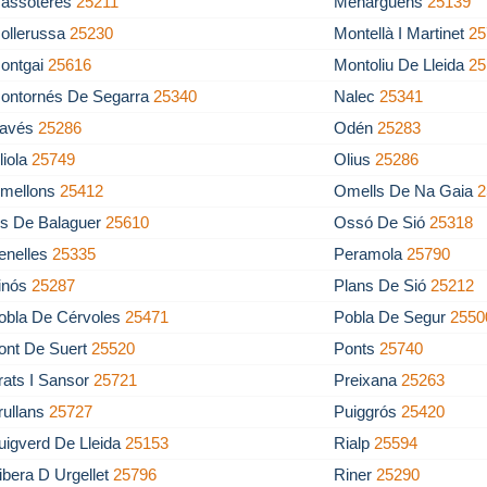
assoteres
25211
Menàrguens
25139
ollerussa
25230
Montellà I Martinet
25
ontgai
25616
Montoliu De Lleida
25
ontornés De Segarra
25340
Nalec
25341
avés
25286
Odén
25283
liola
25749
Olius
25286
mellons
25412
Omells De Na Gaia
2
s De Balaguer
25610
Ossó De Sió
25318
enelles
25335
Peramola
25790
inós
25287
Plans De Sió
25212
obla De Cérvoles
25471
Pobla De Segur
2550
ont De Suert
25520
Ponts
25740
rats I Sansor
25721
Preixana
25263
rullans
25727
Puiggrós
25420
uigverd De Lleida
25153
Rialp
25594
ibera D Urgellet
25796
Riner
25290