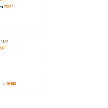
nya
25612
25132
00
gues
25460