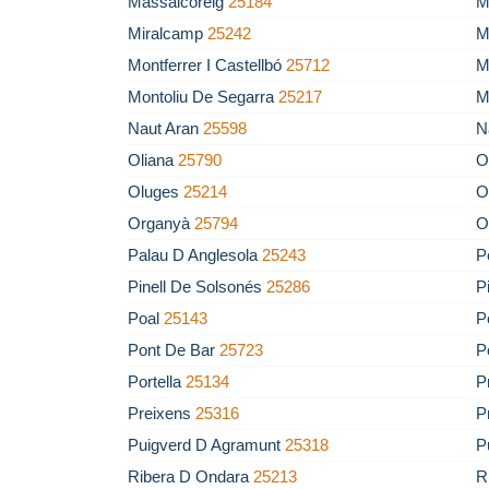
Massalcoreig
25184
M
Miralcamp
25242
M
Montferrer I Castellbó
25712
M
Montoliu De Segarra
25217
M
Naut Aran
25598
N
Oliana
25790
O
Oluges
25214
O
Organyà
25794
O
Palau D Anglesola
25243
P
Pinell De Solsonés
25286
P
Poal
25143
P
Pont De Bar
25723
P
Portella
25134
P
Preixens
25316
P
Puigverd D Agramunt
25318
P
Ribera D Ondara
25213
R