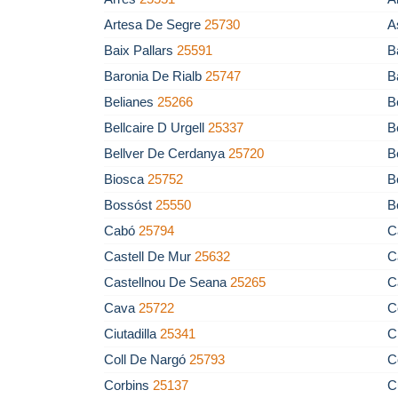
Artesa De Segre
25730
A
Baix Pallars
25591
B
Baronia De Rialb
25747
B
Belianes
25266
B
Bellcaire D Urgell
25337
B
Bellver De Cerdanya
25720
B
Biosca
25752
B
Bossóst
25550
B
Cabó
25794
C
Castell De Mur
25632
C
Castellnou De Seana
25265
C
Cava
25722
C
Ciutadilla
25341
C
Coll De Nargó
25793
C
Corbins
25137
C