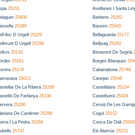
spa
25151
Avellanes I Santa Li
alaguer
25600
Barbens
25262
assella
25289
Bausen
25549
ell-lloc D Urgell
25220
Bellaguarda
25177
ellmunt D Urgell
25336
Bellpuig
25250
ellvís
25142
Benavent De Segrià
órdes
25551
Borges Blanques
254
overa
25178
Cabanabona
25748
amarasa
25613
Canejan
25548
astellar De La Ribera
25289
Castelldans
25154
astelló De Farfanya
25136
Castellserà
25334
ervera
25200
Cervià De Les Garri
lariana De Cardener
25290
Cogul
25152
oma I La Pedra
25284
Conca De Dalt
25500
ubells
25737
Els Alamús
25221