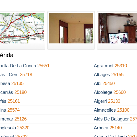
érida
bella De La Conca
25651
Agramunt
25310
làs I Cerc
25718
Albagés
25155
lbesa
25135
Albi
25450
lcarràs
25180
Alcoletge
25660
lfés
25161
Algerri
25130
lins
25574
Almacelles
25100
lmenar
25126
Alós De Balaguer
25
nglesola
25320
Arbeca
25140
rséguel
25722
Artesa De Lleida
251