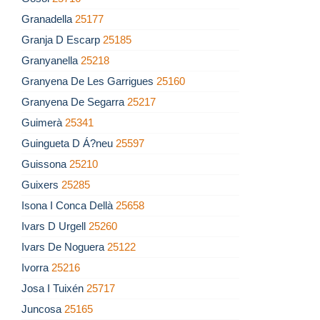
Granadella
25177
Granja D Escarp
25185
Granyanella
25218
Granyena De Les Garrigues
25160
Granyena De Segarra
25217
Guimerà
25341
Guingueta D Á?neu
25597
Guissona
25210
Guixers
25285
Isona I Conca Dellà
25658
Ivars D Urgell
25260
Ivars De Noguera
25122
Ivorra
25216
Josa I Tuixén
25717
Juncosa
25165