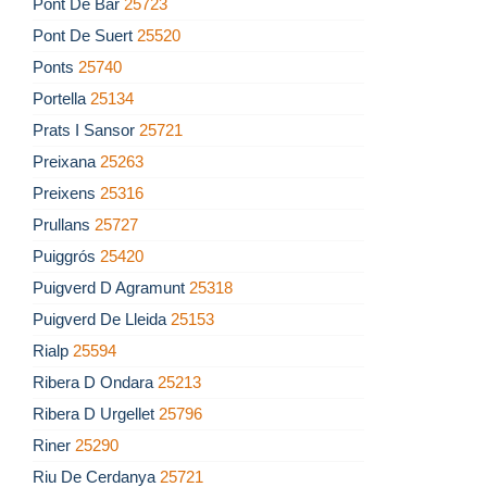
Pont De Bar
25723
Pont De Suert
25520
Ponts
25740
Portella
25134
Prats I Sansor
25721
Preixana
25263
Preixens
25316
Prullans
25727
Puiggrós
25420
Puigverd D Agramunt
25318
Puigverd De Lleida
25153
Rialp
25594
Ribera D Ondara
25213
Ribera D Urgellet
25796
Riner
25290
Riu De Cerdanya
25721