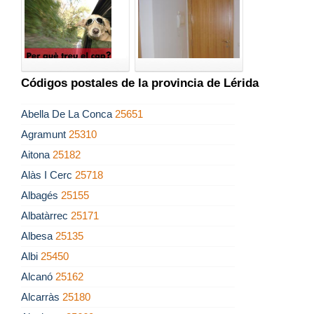
Códigos postales de la provincia de Lérida
Abella De La Conca
25651
Agramunt
25310
Aitona
25182
Alàs I Cerc
25718
Albagés
25155
Albatàrrec
25171
Albesa
25135
Albi
25450
Alcanó
25162
Alcarràs
25180