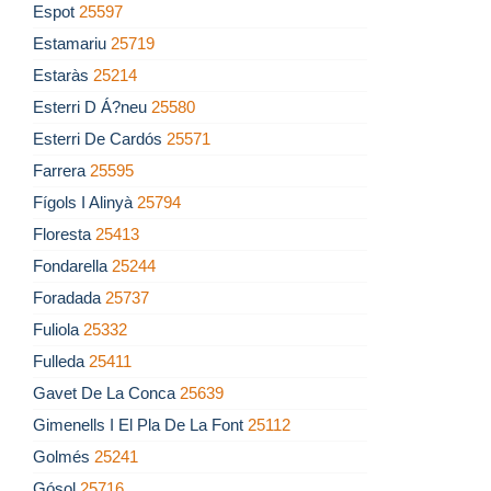
Espot
25597
Estamariu
25719
Estaràs
25214
Esterri D Á?neu
25580
Esterri De Cardós
25571
Farrera
25595
Fígols I Alinyà
25794
Floresta
25413
Fondarella
25244
Foradada
25737
Fuliola
25332
Fulleda
25411
Gavet De La Conca
25639
Gimenells I El Pla De La Font
25112
Golmés
25241
Gósol
25716