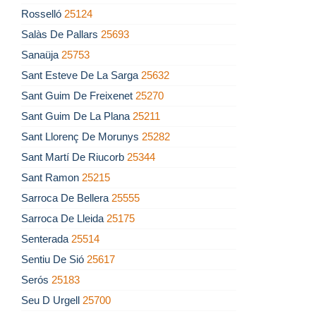
Rosselló
25124
Salàs De Pallars
25693
Sanaüja
25753
Sant Esteve De La Sarga
25632
Sant Guim De Freixenet
25270
Sant Guim De La Plana
25211
Sant Llorenç De Morunys
25282
Sant Martí De Riucorb
25344
Sant Ramon
25215
Sarroca De Bellera
25555
Sarroca De Lleida
25175
Senterada
25514
Sentiu De Sió
25617
Serós
25183
Seu D Urgell
25700