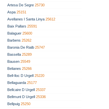
Artesa De Segre
25730
Aspa
25151
Avellanes I Santa Linya
25612
Baix Pallars
25591
Balaguer
25600
Barbens
25262
Baronia De Rialb
25747
Bassella
25289
Bausen
25549
Belianes
25266
Bell-lloc D Urgell
25220
Bellaguarda
25177
Bellcaire D Urgell
25337
Bellmunt D Urgell
25336
Bellpuig
25250