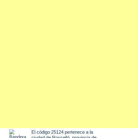
El código 25124 pertenece a la
ciudad de
Rosselló
, provincia de