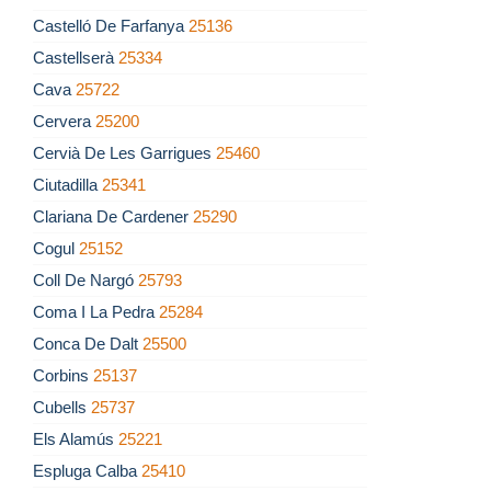
Castelló De Farfanya
25136
Castellserà
25334
Cava
25722
Cervera
25200
Cervià De Les Garrigues
25460
Ciutadilla
25341
Clariana De Cardener
25290
Cogul
25152
Coll De Nargó
25793
Coma I La Pedra
25284
Conca De Dalt
25500
Corbins
25137
Cubells
25737
Els Alamús
25221
Espluga Calba
25410