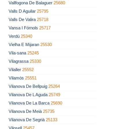
Vallfogona De Balaguer
25680
Valls D Aguilar
25795
Valls De Valira
25718
Vansa I Fórnols
25717
Verdú
25340
Vielha E Mijaran
25530
Vila-sana
25245
Vilagrassa
25330
Vilaller
25552
Vilamós
25551
Vilanova De Bellpuig
25264
Vilanova De L Aguda
25749
Vilanova De La Barca
25690
Vilanova De Meià
25735
Vilanova De Segrià
25133
Vilosell
25457