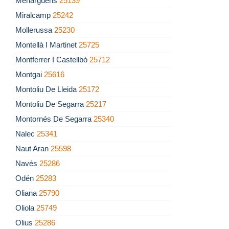
Menàrguens
25139
Miralcamp
25242
Mollerussa
25230
Montellà I Martinet
25725
Montferrer I Castellbó
25712
Montgai
25616
Montoliu De Lleida
25172
Montoliu De Segarra
25217
Montornés De Segarra
25340
Nalec
25341
Naut Aran
25598
Navés
25286
Odén
25283
Oliana
25790
Oliola
25749
Olius
25286