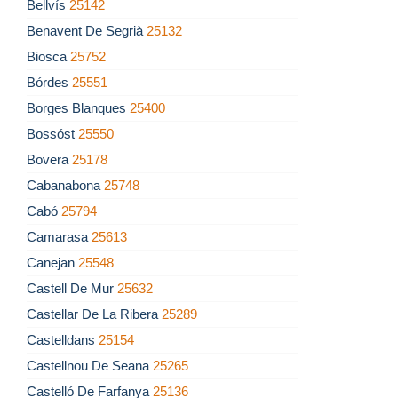
Bellvís
25142
Benavent De Segrià
25132
Biosca
25752
Bórdes
25551
Borges Blanques
25400
Bossóst
25550
Bovera
25178
Cabanabona
25748
Cabó
25794
Camarasa
25613
Canejan
25548
Castell De Mur
25632
Castellar De La Ribera
25289
Castelldans
25154
Castellnou De Seana
25265
Castelló De Farfanya
25136