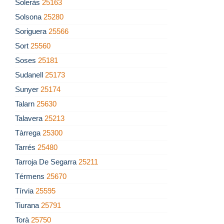
Soleràs
25163
Solsona
25280
Soriguera
25566
Sort
25560
Soses
25181
Sudanell
25173
Sunyer
25174
Talarn
25630
Talavera
25213
Tàrrega
25300
Tarrés
25480
Tarroja De Segarra
25211
Térmens
25670
Tírvia
25595
Tiurana
25791
Torà
25750