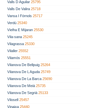
Valls D Aguilar
25795
Valls De Valira
25718
Vansa I Fórnols
25717
Verdú
25340
Vielha E Mijaran
25530
Vila-sana
25245
Vilagrassa
25330
Vilaller
25552
Vilamós
25551
Vilanova De Bellpuig
25264
Vilanova De L Aguda
25749
Vilanova De La Barca
25690
Vilanova De Meià
25735
Vilanova De Segrià
25133
Vilosell
25457
Vinaixa
25440