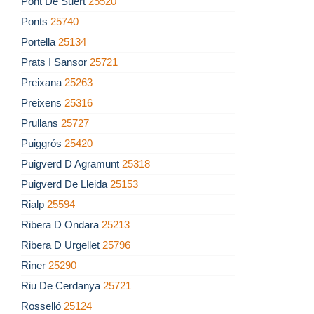
Pont De Suert
25520
Ponts
25740
Portella
25134
Prats I Sansor
25721
Preixana
25263
Preixens
25316
Prullans
25727
Puiggrós
25420
Puigverd D Agramunt
25318
Puigverd De Lleida
25153
Rialp
25594
Ribera D Ondara
25213
Ribera D Urgellet
25796
Riner
25290
Riu De Cerdanya
25721
Rosselló
25124