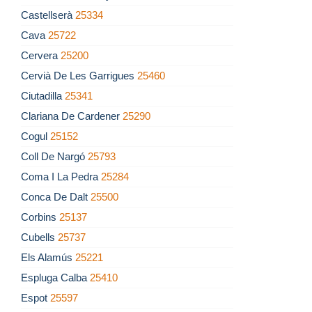
Castellserà
25334
Cava
25722
Cervera
25200
Cervià De Les Garrigues
25460
Ciutadilla
25341
Clariana De Cardener
25290
Cogul
25152
Coll De Nargó
25793
Coma I La Pedra
25284
Conca De Dalt
25500
Corbins
25137
Cubells
25737
Els Alamús
25221
Espluga Calba
25410
Espot
25597