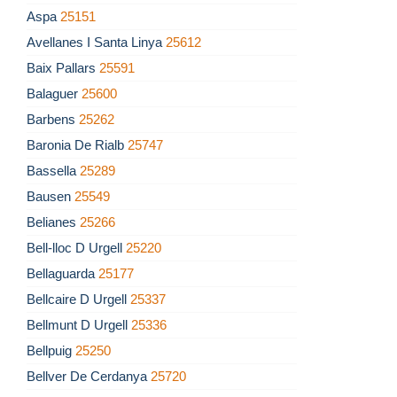
Aspa
25151
Avellanes I Santa Linya
25612
Baix Pallars
25591
Balaguer
25600
Barbens
25262
Baronia De Rialb
25747
Bassella
25289
Bausen
25549
Belianes
25266
Bell-lloc D Urgell
25220
Bellaguarda
25177
Bellcaire D Urgell
25337
Bellmunt D Urgell
25336
Bellpuig
25250
Bellver De Cerdanya
25720