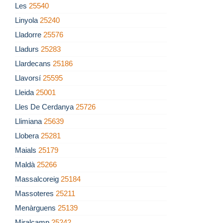
Les
25540
Linyola
25240
Lladorre
25576
Lladurs
25283
Llardecans
25186
Llavorsí
25595
Lleida
25001
Lles De Cerdanya
25726
Llimiana
25639
Llobera
25281
Maials
25179
Maldà
25266
Massalcoreig
25184
Massoteres
25211
Menàrguens
25139
Miralcamp
25242