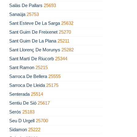
Salàs De Pallars
25693
Sanaüja
25753
Sant Esteve De La Sarga
25632
Sant Guim De Freixenet
25270
Sant Guim De La Plana
25211
Sant Llorenç De Morunys
25282
Sant Martí De Riucorb
25344
Sant Ramon
25215
Sarroca De Bellera
25555
Sarroca De Lleida
25175
Senterada
25514
Sentiu De Sió
25617
Serós
25183
Seu D Urgell
25700
Sidamon
25222