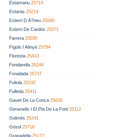
Estamariu
25719
Estaràs
25214
Esterri D Á?neu
25580
Esterri De Cardós
25571
Farrera
25595
Fígols I Alinyà
25794
Floresta
25413
Fondarella
25244
Foradada
25737
Fuliola
25332
Fulleda
25411
Gavet De La Conca
25639
Gimenells I El Pla De La Font
25112
Golmés
25241
Gósol
25716
Granadella
25177