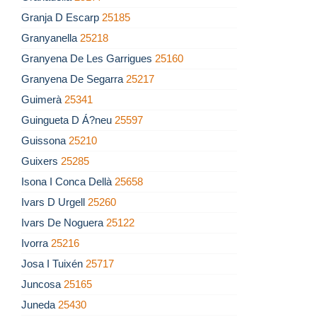
Granja D Escarp
25185
Granyanella
25218
Granyena De Les Garrigues
25160
Granyena De Segarra
25217
Guimerà
25341
Guingueta D Á?neu
25597
Guissona
25210
Guixers
25285
Isona I Conca Dellà
25658
Ivars D Urgell
25260
Ivars De Noguera
25122
Ivorra
25216
Josa I Tuixén
25717
Juncosa
25165
Juneda
25430