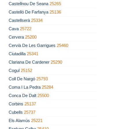
Castellnou De Seana
25265
Castelló De Farfanya
25136
Castellserà
25334
Cava
25722
Cervera
25200
Cervià De Les Garrigues
25460
Ciutadilla
25341
Clariana De Cardener
25290
Cogul
25152
Coll De Nargó
25793
Coma I La Pedra
25284
Conca De Dalt
25500
Corbins
25137
Cubells
25737
Els Alamús
25221
Espluga Calba
25410