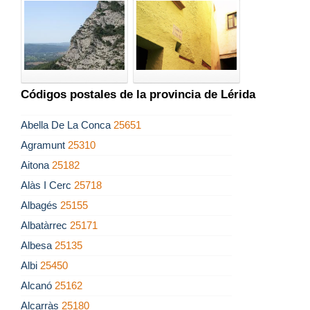
Códigos postales de la provincia de Lérida
Abella De La Conca
25651
Agramunt
25310
Aitona
25182
Alàs I Cerc
25718
Albagés
25155
Albatàrrec
25171
Albesa
25135
Albi
25450
Alcanó
25162
Alcarràs
25180