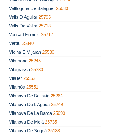
Vallfogona De Balaguer
25680
Valls D Aguilar
25795
Valls De Valira
25718
Vansa I Fórnols
25717
Verdú
25340
Vielha E Mijaran
25530
Vila-sana
25245
Vilagrassa
25330
Vilaller
25552
Vilamós
25551
Vilanova De Bellpuig
25264
Vilanova De L Aguda
25749
Vilanova De La Barca
25690
Vilanova De Meià
25735
Vilanova De Segrià
25133