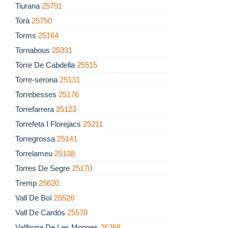
Tiurana
25791
Torà
25750
Torms
25164
Tornabous
25331
Torre De Cabdella
25515
Torre-serona
25131
Torrebesses
25176
Torrefarrera
25123
Torrefeta I Florejacs
25211
Torregrossa
25141
Torrelameu
25138
Torres De Segre
25170
Tremp
25620
Vall De Boí
25526
Vall De Cardós
25570
Vallbona De Les Monges
25268