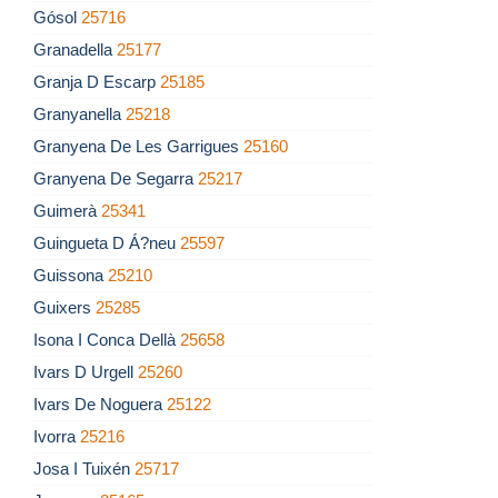
Gósol
25716
Granadella
25177
Granja D Escarp
25185
Granyanella
25218
Granyena De Les Garrigues
25160
Granyena De Segarra
25217
Guimerà
25341
Guingueta D Á?neu
25597
Guissona
25210
Guixers
25285
Isona I Conca Dellà
25658
Ivars D Urgell
25260
Ivars De Noguera
25122
Ivorra
25216
Josa I Tuixén
25717