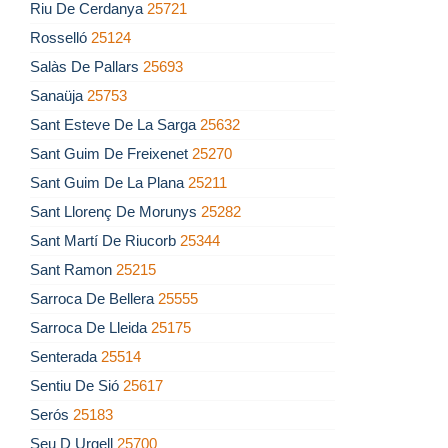
Riu De Cerdanya
25721
Rosselló
25124
Salàs De Pallars
25693
Sanaüja
25753
Sant Esteve De La Sarga
25632
Sant Guim De Freixenet
25270
Sant Guim De La Plana
25211
Sant Llorenç De Morunys
25282
Sant Martí De Riucorb
25344
Sant Ramon
25215
Sarroca De Bellera
25555
Sarroca De Lleida
25175
Senterada
25514
Sentiu De Sió
25617
Serós
25183
Seu D Urgell
25700