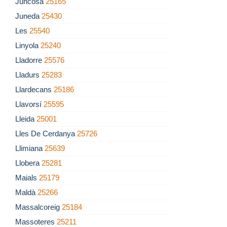
Juncosa
25165
Juneda
25430
Les
25540
Linyola
25240
Lladorre
25576
Lladurs
25283
Llardecans
25186
Llavorsí
25595
Lleida
25001
Lles De Cerdanya
25726
Llimiana
25639
Llobera
25281
Maials
25179
Maldà
25266
Massalcoreig
25184
Massoteres
25211