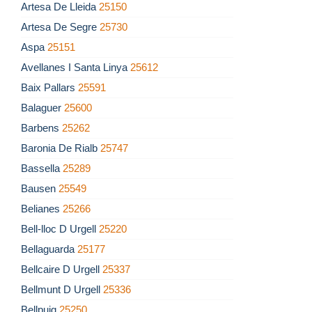
Artesa De Lleida
25150
Artesa De Segre
25730
Aspa
25151
Avellanes I Santa Linya
25612
Baix Pallars
25591
Balaguer
25600
Barbens
25262
Baronia De Rialb
25747
Bassella
25289
Bausen
25549
Belianes
25266
Bell-lloc D Urgell
25220
Bellaguarda
25177
Bellcaire D Urgell
25337
Bellmunt D Urgell
25336
Bellpuig
25250