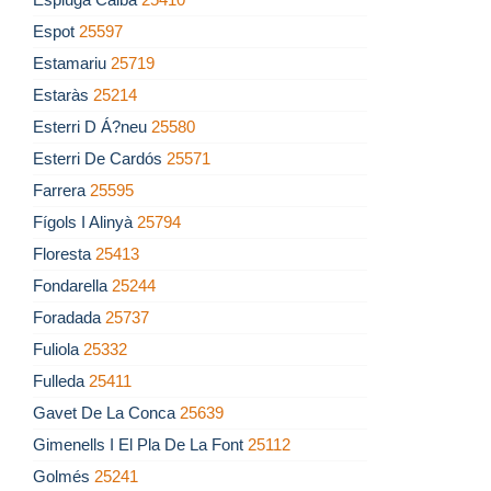
Espot
25597
Estamariu
25719
Estaràs
25214
Esterri D Á?neu
25580
Esterri De Cardós
25571
Farrera
25595
Fígols I Alinyà
25794
Floresta
25413
Fondarella
25244
Foradada
25737
Fuliola
25332
Fulleda
25411
Gavet De La Conca
25639
Gimenells I El Pla De La Font
25112
Golmés
25241