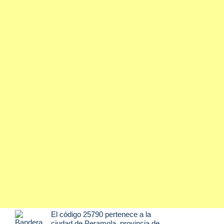
El código 25790 pertenece a la
ciudad de
Peramola
, provincia de