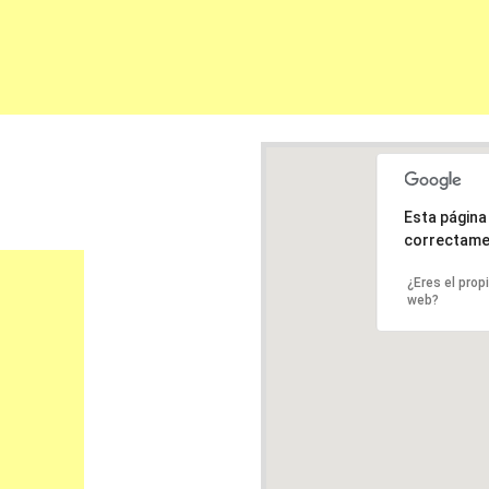
Esta págin
correctame
¿Eres el prop
web?