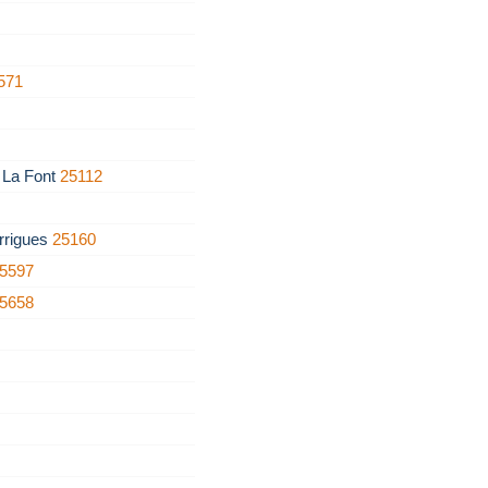
571
e La Font
25112
rrigues
25160
5597
5658