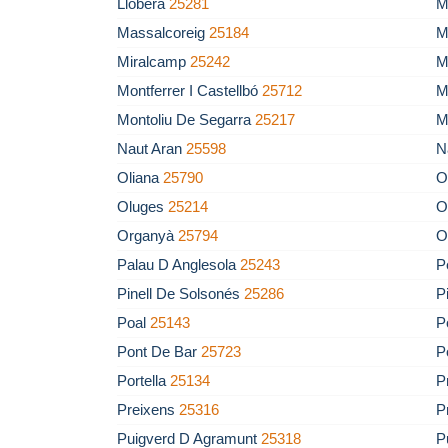
Llobera
25281
M
Massalcoreig
25184
M
Miralcamp
25242
M
Montferrer I Castellbó
25712
M
Montoliu De Segarra
25217
M
Naut Aran
25598
N
Oliana
25790
O
Oluges
25214
O
Organyà
25794
O
Palau D Anglesola
25243
P
Pinell De Solsonés
25286
P
Poal
25143
P
Pont De Bar
25723
P
Portella
25134
P
Preixens
25316
P
Puigverd D Agramunt
25318
P