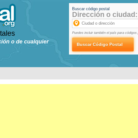
Buscar código postal
Dirección o ciudad:
tales
Puedes incluir también el país para códigos 
ción o de cualquier