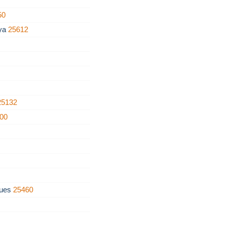
50
nya
25612
25132
00
gues
25460