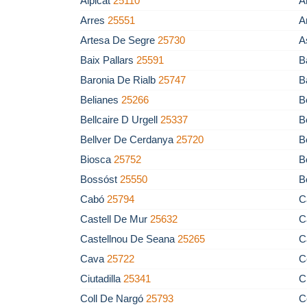
Alpicat
25110
A
Arres
25551
A
Artesa De Segre
25730
A
Baix Pallars
25591
B
Baronia De Rialb
25747
B
Belianes
25266
B
Bellcaire D Urgell
25337
B
Bellver De Cerdanya
25720
B
Biosca
25752
B
Bossóst
25550
B
Cabó
25794
C
Castell De Mur
25632
C
Castellnou De Seana
25265
C
Cava
25722
C
Ciutadilla
25341
C
Coll De Nargó
25793
C