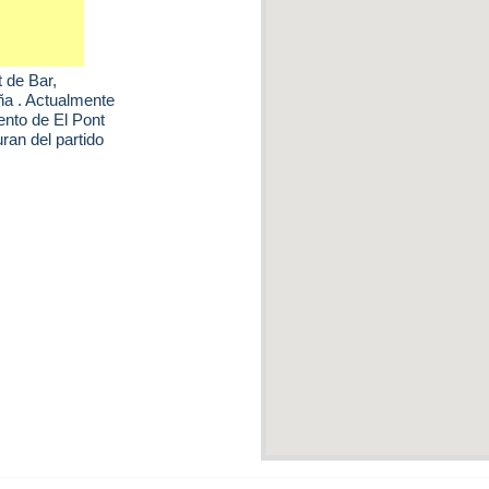
t de Bar
,
ña . Actualmente
ento de El Pont
an del partido