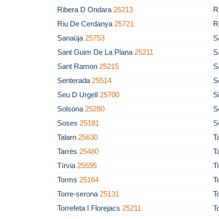
Ribera D Ondara
25213
R
Riu De Cerdanya
25721
R
Sanaüja
25753
S
Sant Guim De La Plana
25211
S
Sant Ramon
25215
S
Senterada
25514
S
Seu D Urgell
25700
S
Solsona
25280
S
Soses
25181
S
Talarn
25630
T
Tarrés
25480
T
Tírvia
25595
T
Torms
25164
T
Torre-serona
25131
T
Torrefeta I Florejacs
25211
T