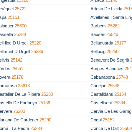
nglesola
25320
Arbeca
25140
rséguel
25722
Artesa De Lleida
251
spa
25151
Avellanes I Santa Li
alaguer
25600
Barbens
25262
assella
25289
Bausen
25549
ell-lloc D Urgell
25220
Bellaguarda
25177
ellmunt D Urgell
25336
Bellpuig
25250
ellvís
25142
Benavent De Segrià
órdes
25551
Borges Blanques
254
overa
25178
Cabanabona
25748
amarasa
25613
Canejan
25548
astellar De La Ribera
25289
Castelldans
25154
astelló De Farfanya
25136
Castellserà
25334
ervera
25200
Cervià De Les Garri
lariana De Cardener
25290
Cogul
25152
oma I La Pedra
25284
Conca De Dalt
25500