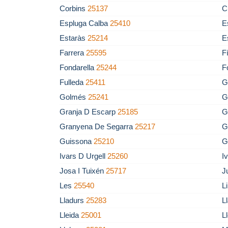
Corbins
25137
C
Espluga Calba
25410
E
Estaràs
25214
E
Farrera
25595
F
Fondarella
25244
F
Fulleda
25411
G
Golmés
25241
G
Granja D Escarp
25185
G
Granyena De Segarra
25217
G
Guissona
25210
G
Ivars D Urgell
25260
I
Josa I Tuixén
25717
J
Les
25540
L
Lladurs
25283
L
Lleida
25001
L