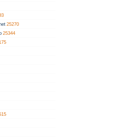
93
net
25270
rb
25344
175
515