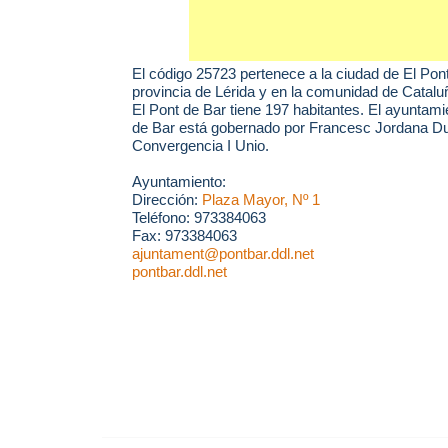
El código 25723 pertenece a la ciudad de
El Pon
provincia de Lérida y en la comunidad de Catalu
El Pont de Bar tiene 197 habitantes. El ayuntami
de Bar está gobernado por Francesc Jordana Dur
Convergencia I Unio.
Ayuntamiento:
Dirección:
Plaza Mayor, Nº 1
Teléfono: 973384063
Fax: 973384063
ajuntament@pontbar.ddl.net
pontbar.ddl.net