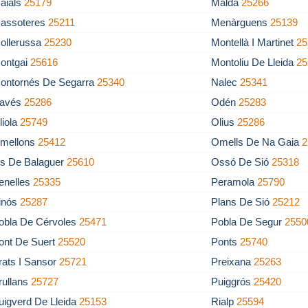
aials
25179
Maldà
25266
assoteres
25211
Menàrguens
25139
ollerussa
25230
Montellà I Martinet
25
ontgai
25616
Montoliu De Lleida
25
ontornés De Segarra
25340
Nalec
25341
avés
25286
Odén
25283
liola
25749
Olius
25286
mellons
25412
Omells De Na Gaia
2
s De Balaguer
25610
Ossó De Sió
25318
enelles
25335
Peramola
25790
inós
25287
Plans De Sió
25212
obla De Cérvoles
25471
Pobla De Segur
2550
ont De Suert
25520
Ponts
25740
rats I Sansor
25721
Preixana
25263
rullans
25727
Puiggrós
25420
uigverd De Lleida
25153
Rialp
25594