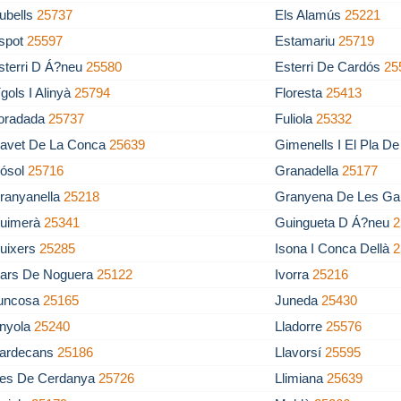
ubells
25737
Els Alamús
25221
spot
25597
Estamariu
25719
sterri D Á?neu
25580
Esterri De Cardós
25
ígols I Alinyà
25794
Floresta
25413
oradada
25737
Fuliola
25332
avet De La Conca
25639
Gimenells I El Pla D
ósol
25716
Granadella
25177
ranyanella
25218
Granyena De Les Ga
uimerà
25341
Guingueta D Á?neu
2
uixers
25285
Isona I Conca Dellà
2
vars De Noguera
25122
Ivorra
25216
uncosa
25165
Juneda
25430
inyola
25240
Lladorre
25576
lardecans
25186
Llavorsí
25595
les De Cerdanya
25726
Llimiana
25639