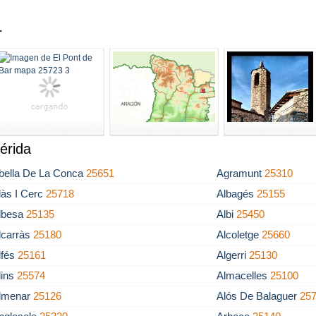
r
érida
bella De La Conca
25651
Agramunt
25310
làs I Cerc
25718
Albagés
25155
lbesa
25135
Albi
25450
lcarràs
25180
Alcoletge
25660
lfés
25161
Algerri
25130
lins
25574
Almacelles
25100
lmenar
25126
Alós De Balaguer
25