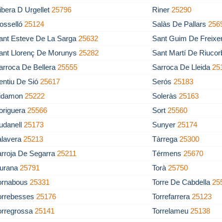
ibera D Urgellet
25796
Riner
25290
osselló
25124
Salàs De Pallars
256
ant Esteve De La Sarga
25632
Sant Guim De Freixe
ant Llorenç De Morunys
25282
Sant Martí De Riuco
arroca De Bellera
25555
Sarroca De Lleida
25
entiu De Sió
25617
Serós
25183
idamon
25222
Soleràs
25163
origuera
25566
Sort
25560
udanell
25173
Sunyer
25174
alavera
25213
Tàrrega
25300
arroja De Segarra
25211
Térmens
25670
iurana
25791
Torà
25750
ornabous
25331
Torre De Cabdella
25
orrebesses
25176
Torrefarrera
25123
orregrossa
25141
Torrelameu
25138