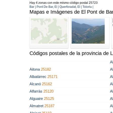
Hay 4 zonas con este mismo código postal 25723
Bar | Pont De Bar, El | Querforadat, El | Toloriu |
Mapas e Imágenes de El Pont de Ba
Códigos postales de la provincia de L
A
Aitona
25182
A
Albatàrrec
25171
A
Alcanó
25162
A
Alfarràs
25120
A
Alguaire
25125
A
Almatret
25187
A