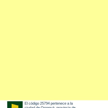
El código 25794 pertenece a la
ciudad de
Organyà
, provincia de