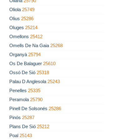
Oliana
25790
Oliola
25749
Olius
25286
Oluges
25214
Omellons
25412
Omells De Na Gaia
25268
Organyà
25794
Os De Balaguer
25610
Ossó De Sió
25318
Palau D Anglesola
25243
Penelles
25335
Peramola
25790
Pinell De Solsonés
25286
Pinós
25287
Plans De Sió
25212
Poal
25143