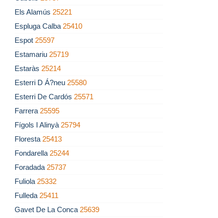
Els Alamús
25221
Espluga Calba
25410
Espot
25597
Estamariu
25719
Estaràs
25214
Esterri D Á?neu
25580
Esterri De Cardós
25571
Farrera
25595
Fígols I Alinyà
25794
Floresta
25413
Fondarella
25244
Foradada
25737
Fuliola
25332
Fulleda
25411
Gavet De La Conca
25639