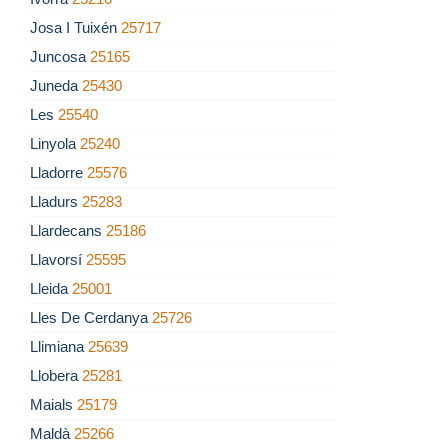
Josa I Tuixén
25717
Juncosa
25165
Juneda
25430
Les
25540
Linyola
25240
Lladorre
25576
Lladurs
25283
Llardecans
25186
Llavorsí
25595
Lleida
25001
Lles De Cerdanya
25726
Llimiana
25639
Llobera
25281
Maials
25179
Maldà
25266