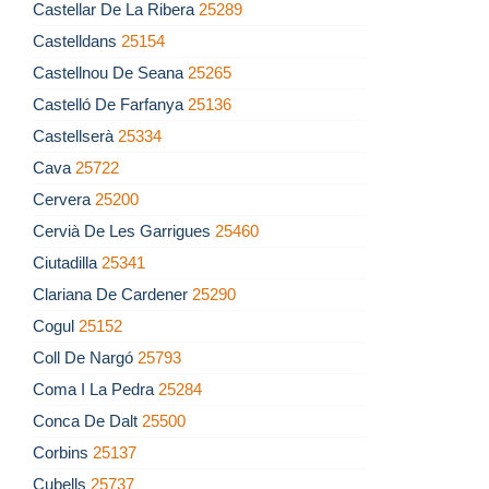
Castellar De La Ribera
25289
Castelldans
25154
Castellnou De Seana
25265
Castelló De Farfanya
25136
Castellserà
25334
Cava
25722
Cervera
25200
Cervià De Les Garrigues
25460
Ciutadilla
25341
Clariana De Cardener
25290
Cogul
25152
Coll De Nargó
25793
Coma I La Pedra
25284
Conca De Dalt
25500
Corbins
25137
Cubells
25737