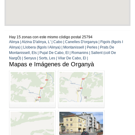
Hay 15 zonas con este mismo código postal 25794
Alinya | Alzina D'alinya, L' | Cabo | Canelles D'organya | Figols (figols I
Alinya) | Llobera (figols I Alinya) | Montanissell | Perles | Prats De
Montanissell, Els | Pujal De Cabo, El | Romanins | Sallent (coll De
NargÓ) | Senyus | Sorts, Les | Vilar De Cabo, El |
Mapas e Imágenes de Organyà