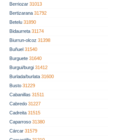
Berriozar
31013
Bertizarana
31792
Betelu
31890
Bidaurreta
31174
Biurrun-olcoz
31398
Buñuel
31540
Burguete
31640
Burgui/burgi
31412
Burlada/burlata
31600
Busto
31229
Cabanillas
31511
Cabredo
31227
Cadreita
31515
Caparroso
31380
Cárcar
31579
Carcastillo
31310