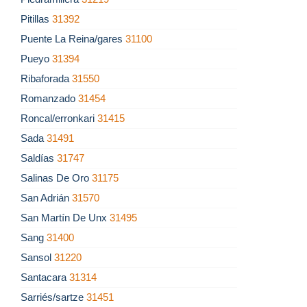
Pitillas
31392
Puente La Reina/gares
31100
Pueyo
31394
Ribaforada
31550
Romanzado
31454
Roncal/erronkari
31415
Sada
31491
Saldías
31747
Salinas De Oro
31175
San Adrián
31570
San Martín De Unx
31495
Sang
31400
Sansol
31220
Santacara
31314
Sarriés/sartze
31451