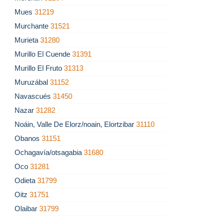
Mues
31219
Murchante
31521
Murieta
31280
Murillo El Cuende
31391
Murillo El Fruto
31313
Muruzábal
31152
Navascués
31450
Nazar
31282
Noáin, Valle De Elorz/noain, Elortzibar
31110
Obanos
31151
Ochagavía/otsagabia
31680
Oco
31281
Odieta
31799
Oitz
31751
Olaibar
31799