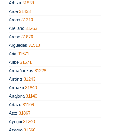
Arbizu
31839
Arce
31438
Arcos
31210
Arellano
31263
Areso
31876
Arguedas
31513
Aria
31671
Aribe
31671
Armañanzas
31228
Arróniz
31243
Arruazu
31840
Artajona
31140
Artazu
31109
Atez
31867
Ayegui
31240
Azagra
31560