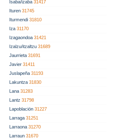
Isaba/izaba
31417
Ituren
31745
Iturmendi
31810
Iza
31170
Izagaondoa
31421
Izalzu/itzaltzu
31689
Jaurrieta
31691
Javier
31411
Juslapeña
31193
Lakuntza
31830
Lana
31283
Lantz
31798
Lapoblación
31227
Larraga
31251
Larraona
31270
Larraun
31670