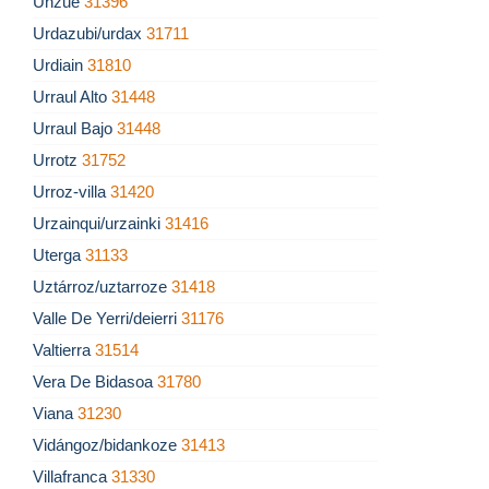
Unzué
31396
Urdazubi/urdax
31711
Urdiain
31810
Urraul Alto
31448
Urraul Bajo
31448
Urrotz
31752
Urroz-villa
31420
Urzainqui/urzainki
31416
Uterga
31133
Uztárroz/uztarroze
31418
Valle De Yerri/deierri
31176
Valtierra
31514
Vera De Bidasoa
31780
Viana
31230
Vidángoz/bidankoze
31413
Villafranca
31330