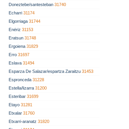
Doneztebe/santesteban
31740
Echarri
31174
Elgorriaga
31744
Enériz
31153
Eratsun
31748
Ergoiena
31829
Erro
31697
Eslava
31494
Esparza De Salazar/espartza Zaraitzu
31453
Espronceda
31228
Estella/lizarra
31200
Esteribar
31699
Etayo
31281
Etxalar
31760
Etxarri-aranatz
31820