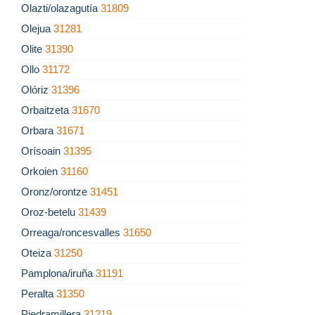
Olazti/olazagutía
31809
Olejua
31281
Olite
31390
Ollo
31172
Olóriz
31396
Orbaitzeta
31670
Orbara
31671
Orísoain
31395
Orkoien
31160
Oronz/orontze
31451
Oroz-betelu
31439
Orreaga/roncesvalles
31650
Oteiza
31250
Pamplona/iruña
31191
Peralta
31350
Piedramillera
31219