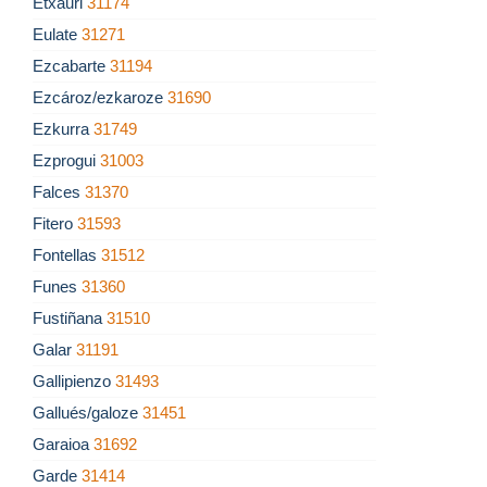
Etxauri
31174
Eulate
31271
Ezcabarte
31194
Ezcároz/ezkaroze
31690
Ezkurra
31749
Ezprogui
31003
Falces
31370
Fitero
31593
Fontellas
31512
Funes
31360
Fustiñana
31510
Galar
31191
Gallipienzo
31493
Gallués/galoze
31451
Garaioa
31692
Garde
31414