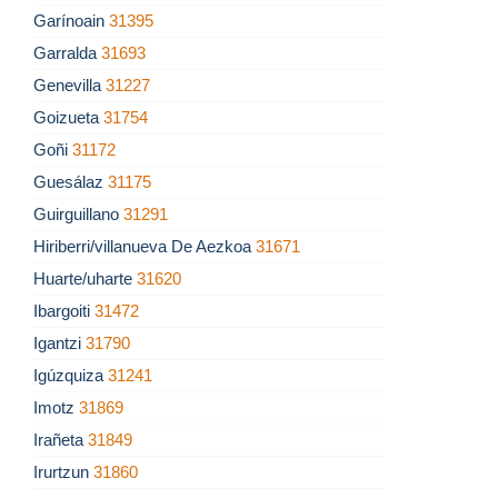
Garínoain
31395
Garralda
31693
Genevilla
31227
Goizueta
31754
Goñi
31172
Guesálaz
31175
Guirguillano
31291
Hiriberri/villanueva De Aezkoa
31671
Huarte/uharte
31620
Ibargoiti
31472
Igantzi
31790
Igúzquiza
31241
Imotz
31869
Irañeta
31849
Irurtzun
31860