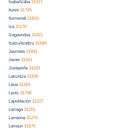
Isaba/izaba
31417
Ituren
31745
Iturmendi
31810
Iza
31170
Izagaondoa
31421
Izalzu/itzaltzu
31689
Jaurrieta
31691
Javier
31411
Juslapeña
31193
Lakuntza
31830
Lana
31283
Lantz
31798
Lapoblación
31227
Larraga
31251
Larraona
31270
Larraun
31670