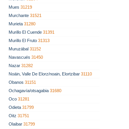
Mues
31219
Murchante
31521
Murieta
31280
Murillo El Cuende
31391
Murillo El Fruto
31313
Muruzábal
31152
Navascués
31450
Nazar
31282
Noáin, Valle De Elorz/noain, Elortzibar
31110
Obanos
31151
Ochagavía/otsagabia
31680
Oco
31281
Odieta
31799
Oitz
31751
Olaibar
31799