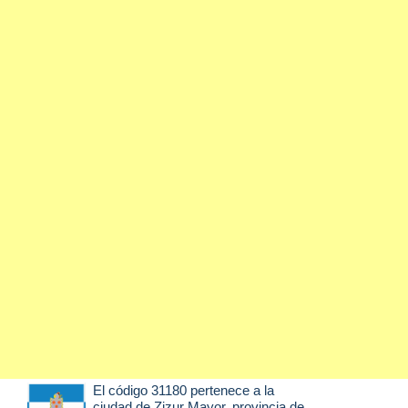
El código 31180 pertenece a la
ciudad de
Zizur Mayor
, provincia de