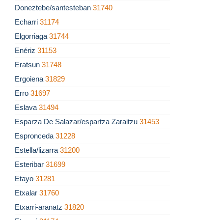
Doneztebe/santesteban
31740
Echarri
31174
Elgorriaga
31744
Enériz
31153
Eratsun
31748
Ergoiena
31829
Erro
31697
Eslava
31494
Esparza De Salazar/espartza Zaraitzu
31453
Espronceda
31228
Estella/lizarra
31200
Esteribar
31699
Etayo
31281
Etxalar
31760
Etxarri-aranatz
31820