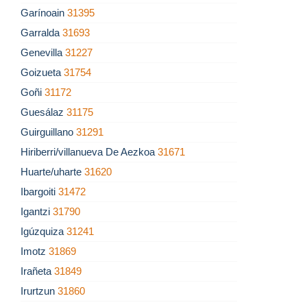
Garínoain
31395
Garralda
31693
Genevilla
31227
Goizueta
31754
Goñi
31172
Guesálaz
31175
Guirguillano
31291
Hiriberri/villanueva De Aezkoa
31671
Huarte/uharte
31620
Ibargoiti
31472
Igantzi
31790
Igúzquiza
31241
Imotz
31869
Irañeta
31849
Irurtzun
31860