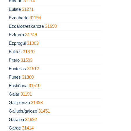
Etxauri
31174
Eulate
31271
Ezcabarte
31194
Ezcároz/ezkaroze
31690
Ezkurra
31749
Ezprogui
31003
Falces
31370
Fitero
31593
Fontellas
31512
Funes
31360
Fustiñana
31510
Galar
31191
Gallipienzo
31493
Gallués/galoze
31451
Garaioa
31692
Garde
31414