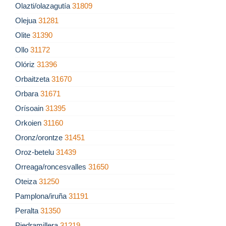
Olazti/olazagutía
31809
Olejua
31281
Olite
31390
Ollo
31172
Olóriz
31396
Orbaitzeta
31670
Orbara
31671
Orísoain
31395
Orkoien
31160
Oronz/orontze
31451
Oroz-betelu
31439
Orreaga/roncesvalles
31650
Oteiza
31250
Pamplona/iruña
31191
Peralta
31350
Piedramillera
31219