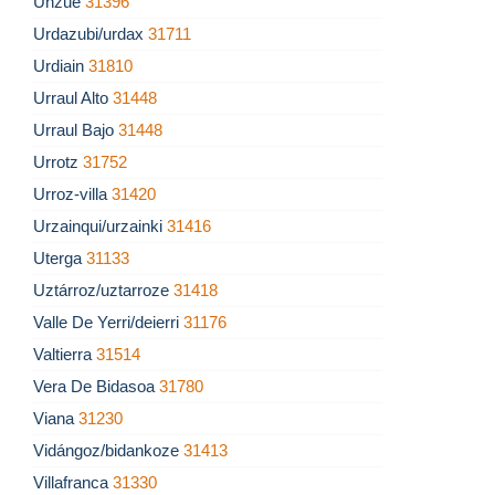
Unzué
31396
Urdazubi/urdax
31711
Urdiain
31810
Urraul Alto
31448
Urraul Bajo
31448
Urrotz
31752
Urroz-villa
31420
Urzainqui/urzainki
31416
Uterga
31133
Uztárroz/uztarroze
31418
Valle De Yerri/deierri
31176
Valtierra
31514
Vera De Bidasoa
31780
Viana
31230
Vidángoz/bidankoze
31413
Villafranca
31330