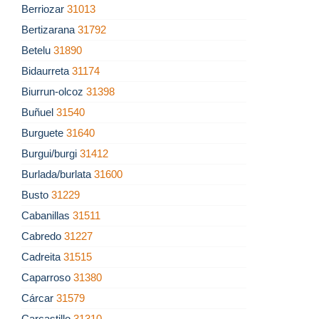
Berriozar
31013
Bertizarana
31792
Betelu
31890
Bidaurreta
31174
Biurrun-olcoz
31398
Buñuel
31540
Burguete
31640
Burgui/burgi
31412
Burlada/burlata
31600
Busto
31229
Cabanillas
31511
Cabredo
31227
Cadreita
31515
Caparroso
31380
Cárcar
31579
Carcastillo
31310