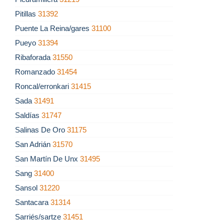
Pitillas
31392
Puente La Reina/gares
31100
Pueyo
31394
Ribaforada
31550
Romanzado
31454
Roncal/erronkari
31415
Sada
31491
Saldías
31747
Salinas De Oro
31175
San Adrián
31570
San Martín De Unx
31495
Sang
31400
Sansol
31220
Santacara
31314
Sarriés/sartze
31451