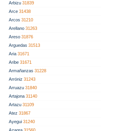
Arbizu
31839
Arce
31438
Arcos
31210
Arellano
31263
Areso
31876
Arguedas
31513
Aria
31671
Aribe
31671
Armañanzas
31228
Arróniz
31243
Arruazu
31840
Artajona
31140
Artazu
31109
Atez
31867
Ayegui
31240
Azagra
31560