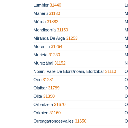
Lumbier
31440
L
Mañeru
31130
M
Mélida
31382
M
Mendigorría
31150
M
Miranda De Arga
31253
M
Morentin
31264
M
Murieta
31280
M
Muruzábal
31152
N
Noáin, Valle De Elorz/noain, Elortzibar
31110
O
Oco
31281
O
Olaibar
31799
O
Olite
31390
O
Orbaitzeta
31670
O
Orkoien
31160
O
Orreaga/roncesvalles
31650
O