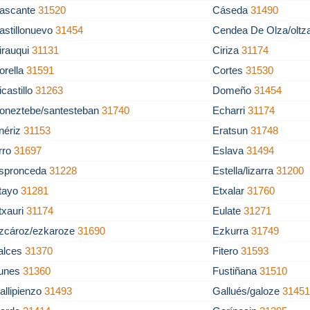
ascante
31520
Cáseda
31490
astillonuevo
31454
Cendea De Olza/olt
irauqui
31131
Ciriza
31174
orella
31591
Cortes
31530
icastillo
31263
Domeño
31454
oneztebe/santesteban
31740
Echarri
31174
nériz
31153
Eratsun
31748
rro
31697
Eslava
31494
spronceda
31228
Estella/lizarra
31200
tayo
31281
Etxalar
31760
txauri
31174
Eulate
31271
zcároz/ezkaroze
31690
Ezkurra
31749
alces
31370
Fitero
31593
unes
31360
Fustiñana
31510
allipienzo
31493
Gallués/galoze
3145