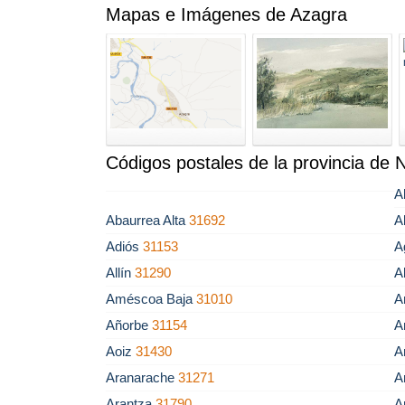
Mapas e Imágenes de Azagra
Códigos postales de la provincia de 
A
Abaurrea Alta
31692
A
Adiós
31153
A
Allín
31290
A
Améscoa Baja
31010
A
Añorbe
31154
A
Aoiz
31430
A
Aranarache
31271
A
Arantza
31790
A