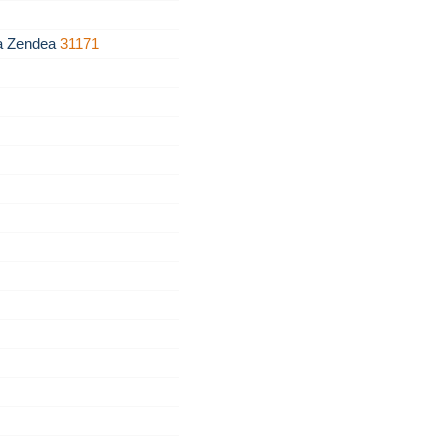
za Zendea
31171
1