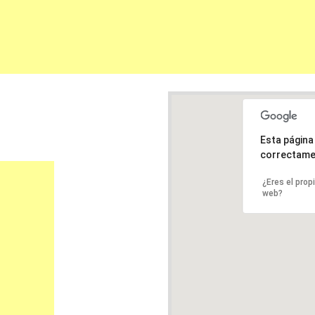
Esta págin
correctame
¿Eres el prop
web?