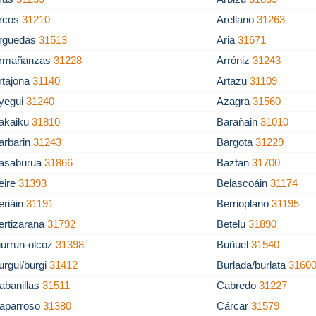
rcos
31210
Arellano
31263
rguedas
31513
Aria
31671
rmañanzas
31228
Arróniz
31243
rtajona
31140
Artazu
31109
yegui
31240
Azagra
31560
akaiku
31810
Barañain
31010
arbarin
31243
Bargota
31229
asaburua
31866
Baztan
31700
eire
31393
Belascoáin
31174
eriáin
31191
Berrioplano
31195
ertizarana
31792
Betelu
31890
iurrun-olcoz
31398
Buñuel
31540
urgui/burgi
31412
Burlada/burlata
3160
abanillas
31511
Cabredo
31227
aparroso
31380
Cárcar
31579