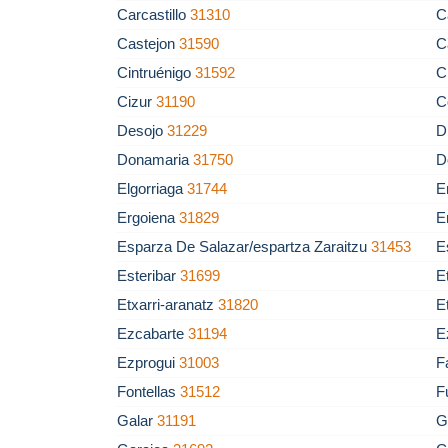
Carcastillo
31310
C
Castejon
31590
C
Cintruénigo
31592
C
Cizur
31190
C
Desojo
31229
D
Donamaria
31750
D
Elgorriaga
31744
E
Ergoiena
31829
E
Esparza De Salazar/espartza Zaraitzu
31453
E
Esteribar
31699
E
Etxarri-aranatz
31820
E
Ezcabarte
31194
E
Ezprogui
31003
F
Fontellas
31512
F
Galar
31191
G