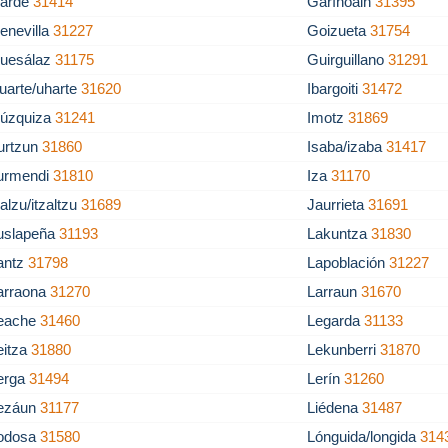
arde
31414
Garínoain
31395
enevilla
31227
Goizueta
31754
uesálaz
31175
Guirguillano
31291
uarte/uharte
31620
Ibargoiti
31472
gúzquiza
31241
Imotz
31869
rurtzun
31860
Isaba/izaba
31417
turmendi
31810
Iza
31170
zalzu/itzaltzu
31689
Jaurrieta
31691
uslapeña
31193
Lakuntza
31830
antz
31798
Lapoblación
31227
arraona
31270
Larraun
31670
eache
31460
Legarda
31133
eitza
31880
Lekunberri
31870
erga
31494
Lerín
31260
ezáun
31177
Liédena
31487
odosa
31580
Lónguida/longida
314