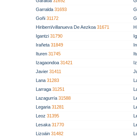
Garaioa
31692
G
Garralda
31693
G
Goñi
31172
G
Hiriberri/villanueva De Aezkoa
31671
H
Igantzi
31790
I
Irañeta
31849
I
Ituren
31745
I
Izagaondoa
31421
I
Javier
31411
J
Lana
31283
L
Larraga
31251
L
Lazagurría
31588
L
Legaria
31281
L
Leoz
31395
L
Lesaka
31770
L
Lizoáin
31482
L