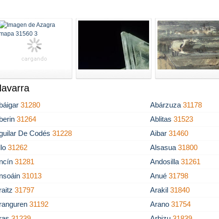
Navarra
báigar
31280
Abárzuza
31178
berin
31264
Ablitas
31523
guilar De Codés
31228
Aibar
31460
llo
31262
Alsasua
31800
ncín
31281
Andosilla
31261
nsoáin
31013
Anué
31798
raitz
31797
Arakil
31840
ranguren
31192
Arano
31754
ras
31239
Arbizu
31839