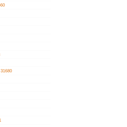
660
3
a
31680
1