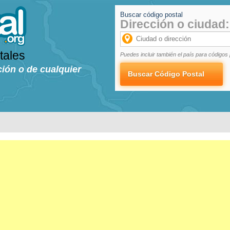
Buscar código postal
Dirección o ciudad:
tales
Puedes incluir también el país para códigos 
ción o de cualquier