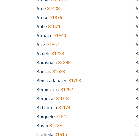
Arce
31438
A
Areso
31876
A
Aribe
31671
A
Arruazu
31840
A
Atez
31867
A
Azuelo
31228
B
Barásoain
31395
B
Barillas
31523
B
Beintza-labaien
31753
B
Berbinzana
31252
B
Berriozar
31013
B
Bidaurreta
31174
B
Burguete
31640
B
Busto
31229
C
Cadreita
31515
C