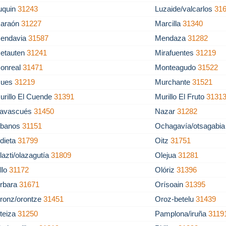
uquin
31243
Luzaide/valcarlos
31
araón
31227
Marcilla
31340
endavia
31587
Mendaza
31282
etauten
31241
Mirafuentes
31219
onreal
31471
Monteagudo
31522
ues
31219
Murchante
31521
urillo El Cuende
31391
Murillo El Fruto
3131
avascués
31450
Nazar
31282
banos
31151
Ochagavía/otsagabi
dieta
31799
Oitz
31751
lazti/olazagutía
31809
Olejua
31281
llo
31172
Olóriz
31396
rbara
31671
Orísoain
31395
ronz/orontze
31451
Oroz-betelu
31439
teiza
31250
Pamplona/iruña
3119