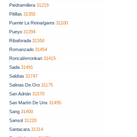
Piedramillera
31219
Pitillas
31392
Puente La Reina/gares
31100
Pueyo
31394
Ribaforada
31550
Romanzado
31454
Roncal/erronkari
31415
Sada
31491
Saldías
31747
Salinas De Oro
31175
San Adrián
31570
San Martín De Unx
31495
Sang
31400
Sansol
31220
Santacara
31314