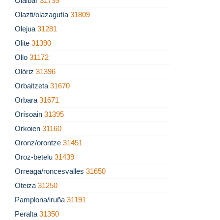
Olaibar
31799
Olazti/olazagutía
31809
Olejua
31281
Olite
31390
Ollo
31172
Olóriz
31396
Orbaitzeta
31670
Orbara
31671
Orísoain
31395
Orkoien
31160
Oronz/orontze
31451
Oroz-betelu
31439
Orreaga/roncesvalles
31650
Oteiza
31250
Pamplona/iruña
31191
Peralta
31350