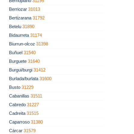
Berrioplano
31195
Berriozar
31013
Bertizarana
31792
Betelu
31890
Bidaurreta
31174
Biurrun-olcoz
31398
Buñuel
31540
Burguete
31640
Burgui/burgi
31412
Burlada/burlata
31600
Busto
31229
Cabanillas
31511
Cabredo
31227
Cadreita
31515
Caparroso
31380
Cárcar
31579