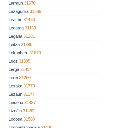
Larraun
31670
Lazagurría
31588
Leache
31460
Legarda
31133
Legaria
31281
Leitza
31880
Lekunberri
31870
Leoz
31395
Lerga
31494
Lerín
31260
Lesaka
31770
Lezáun
31177
Liédena
31487
Lizoáin
31482
Lodosa
31580
Lónguida/longida
31430