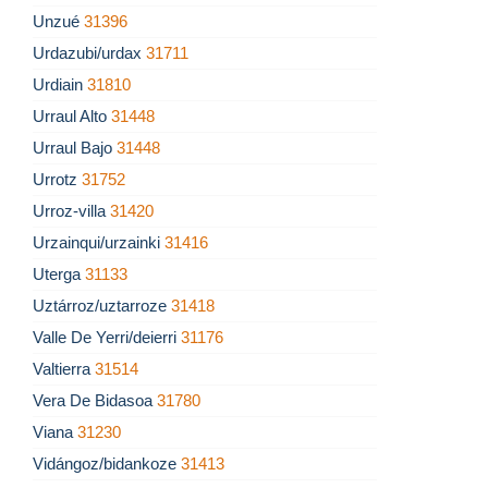
Unzué
31396
Urdazubi/urdax
31711
Urdiain
31810
Urraul Alto
31448
Urraul Bajo
31448
Urrotz
31752
Urroz-villa
31420
Urzainqui/urzainki
31416
Uterga
31133
Uztárroz/uztarroze
31418
Valle De Yerri/deierri
31176
Valtierra
31514
Vera De Bidasoa
31780
Viana
31230
Vidángoz/bidankoze
31413