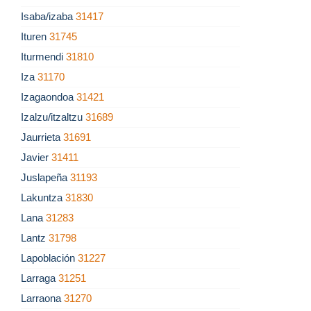
Isaba/izaba
31417
Ituren
31745
Iturmendi
31810
Iza
31170
Izagaondoa
31421
Izalzu/itzaltzu
31689
Jaurrieta
31691
Javier
31411
Juslapeña
31193
Lakuntza
31830
Lana
31283
Lantz
31798
Lapoblación
31227
Larraga
31251
Larraona
31270