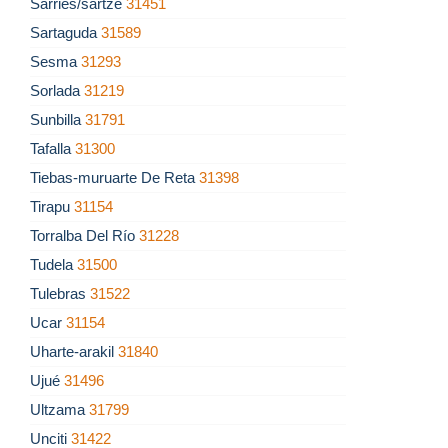
Sarriés/sartze
31451
Sartaguda
31589
Sesma
31293
Sorlada
31219
Sunbilla
31791
Tafalla
31300
Tiebas-muruarte De Reta
31398
Tirapu
31154
Torralba Del Río
31228
Tudela
31500
Tulebras
31522
Ucar
31154
Uharte-arakil
31840
Ujué
31496
Ultzama
31799
Unciti
31422