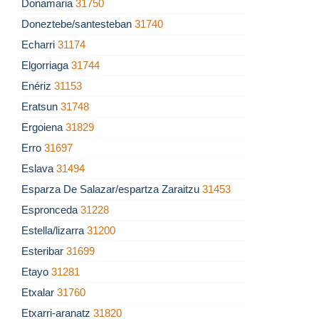
Donamaria
31750
Doneztebe/santesteban
31740
Echarri
31174
Elgorriaga
31744
Enériz
31153
Eratsun
31748
Ergoiena
31829
Erro
31697
Eslava
31494
Esparza De Salazar/espartza Zaraitzu
31453
Espronceda
31228
Estella/lizarra
31200
Esteribar
31699
Etayo
31281
Etxalar
31760
Etxarri-aranatz
31820