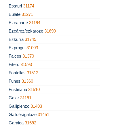
Etxauri
31174
Eulate
31271
Ezcabarte
31194
Ezcároz/ezkaroze
31690
Ezkurra
31749
Ezprogui
31003
Falces
31370
Fitero
31593
Fontellas
31512
Funes
31360
Fustiñana
31510
Galar
31191
Gallipienzo
31493
Gallués/galoze
31451
Garaioa
31692