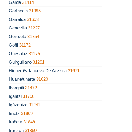
Garde
31414
Garínoain
31395
Garralda
31693
Genevilla
31227
Goizueta
31754
Goñi
31172
Guesálaz
31175
Guirguillano
31291
Hiriberri/villanueva De Aezkoa
31671
Huarte/uharte
31620
Ibargoiti
31472
Igantzi
31790
Igúzquiza
31241
Imotz
31869
Irañeta
31849
Irurtzun
31860