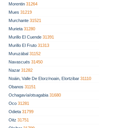
Morentin
31264
Mues
31219
Murchante
31521
Murieta
31280
Murillo El Cuende
31391
Murillo El Fruto
31313
Muruzábal
31152
Navascués
31450
Nazar
31282
Noáin, Valle De Elorz/noain, Elortzibar
31110
Obanos
31151
Ochagavía/otsagabia
31680
Oco
31281
Odieta
31799
Oitz
31751