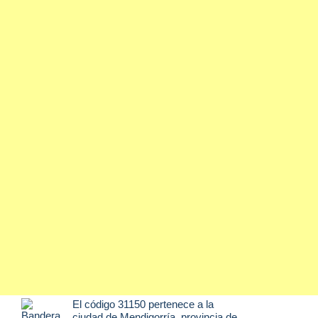
El código 31150 pertenece a la
ciudad de
Mendigorría
, provincia de