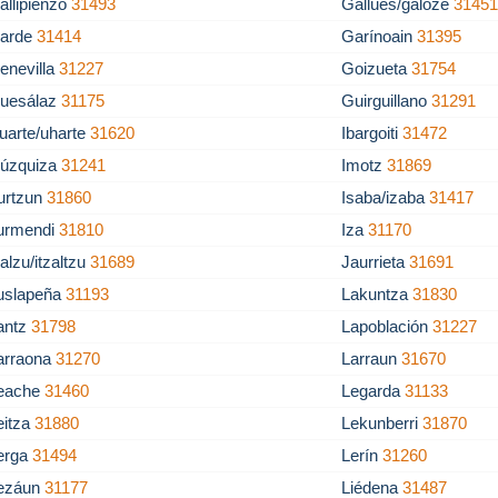
allipienzo
31493
Gallués/galoze
3145
arde
31414
Garínoain
31395
enevilla
31227
Goizueta
31754
uesálaz
31175
Guirguillano
31291
uarte/uharte
31620
Ibargoiti
31472
gúzquiza
31241
Imotz
31869
rurtzun
31860
Isaba/izaba
31417
turmendi
31810
Iza
31170
zalzu/itzaltzu
31689
Jaurrieta
31691
uslapeña
31193
Lakuntza
31830
antz
31798
Lapoblación
31227
arraona
31270
Larraun
31670
eache
31460
Legarda
31133
eitza
31880
Lekunberri
31870
erga
31494
Lerín
31260
ezáun
31177
Liédena
31487