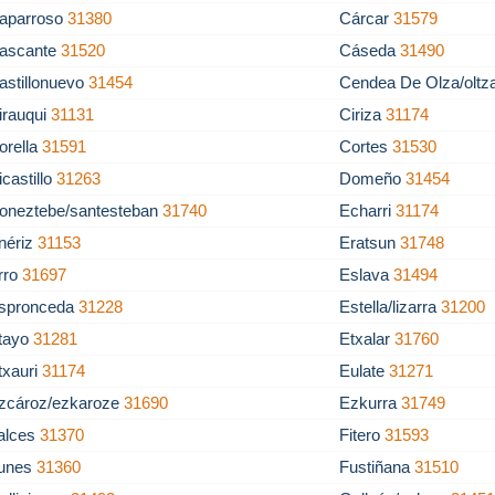
aparroso
31380
Cárcar
31579
ascante
31520
Cáseda
31490
astillonuevo
31454
Cendea De Olza/olt
irauqui
31131
Ciriza
31174
orella
31591
Cortes
31530
icastillo
31263
Domeño
31454
oneztebe/santesteban
31740
Echarri
31174
nériz
31153
Eratsun
31748
rro
31697
Eslava
31494
spronceda
31228
Estella/lizarra
31200
tayo
31281
Etxalar
31760
txauri
31174
Eulate
31271
zcároz/ezkaroze
31690
Ezkurra
31749
alces
31370
Fitero
31593
unes
31360
Fustiñana
31510