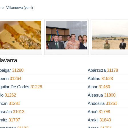
e | Villanueva (yerri) |
Navarra
báigar
31280
Abárzuza
31178
berin
31264
Ablitas
31523
guilar De Codés
31228
Aibar
31460
llo
31262
Alsasua
31800
ncín
31281
Andosilla
31261
nsoáin
31013
Anué
31798
raitz
31797
Arakil
31840