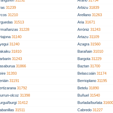
ranguren
31192
Arano
31754
ras
31239
Arbizu
31839
rcos
31210
Arellano
31263
rguedas
31513
Aria
31671
rmañanzas
31228
Arróniz
31243
rtajona
31140
Artazu
31109
yegui
31240
Azagra
31560
akaiku
31810
Barañain
31010
arbarin
31243
Bargota
31229
asaburua
31866
Baztan
31700
eire
31393
Belascoáin
31174
eriáin
31191
Berrioplano
31195
ertizarana
31792
Betelu
31890
iurrun-olcoz
31398
Buñuel
31540
urgui/burgi
31412
Burlada/burlata
3160
abanillas
31511
Cabredo
31227