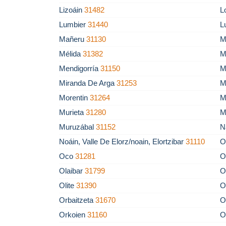
Lizoáin
31482
L
Lumbier
31440
L
Mañeru
31130
M
Mélida
31382
M
Mendigorría
31150
M
Miranda De Arga
31253
M
Morentin
31264
M
Murieta
31280
M
Muruzábal
31152
N
Noáin, Valle De Elorz/noain, Elortzibar
31110
O
Oco
31281
O
Olaibar
31799
O
Olite
31390
O
Orbaitzeta
31670
O
Orkoien
31160
O