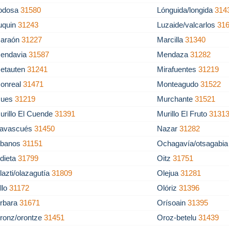
odosa
31580
Lónguida/longida
314
uquin
31243
Luzaide/valcarlos
31
araón
31227
Marcilla
31340
endavia
31587
Mendaza
31282
etauten
31241
Mirafuentes
31219
onreal
31471
Monteagudo
31522
ues
31219
Murchante
31521
urillo El Cuende
31391
Murillo El Fruto
3131
avascués
31450
Nazar
31282
banos
31151
Ochagavía/otsagabi
dieta
31799
Oitz
31751
lazti/olazagutía
31809
Olejua
31281
llo
31172
Olóriz
31396
rbara
31671
Orísoain
31395
ronz/orontze
31451
Oroz-betelu
31439