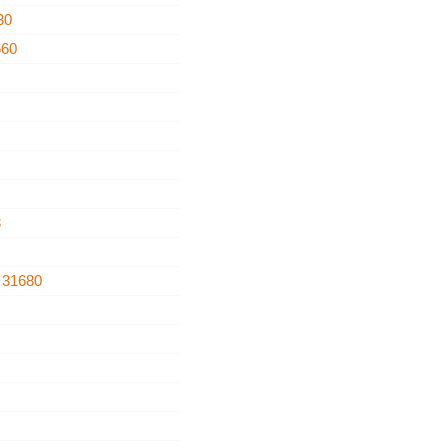
30
660
3
a
31680