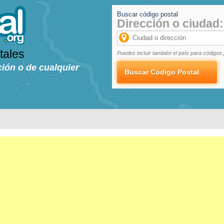
Buscar código postal
Dirección o ciudad:
tales
Puedes incluir también el país para códigos 
ción o de cualquier