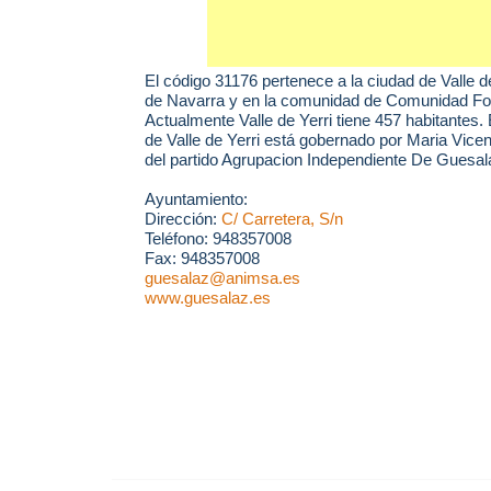
El código 31176 pertenece a la ciudad de
Valle d
de Navarra y en la comunidad de Comunidad For
Actualmente Valle de Yerri tiene 457 habitantes.
de Valle de Yerri está gobernado por Maria Vic
del partido Agrupacion Independiente De Guesal
Ayuntamiento:
Dirección:
C/ Carretera, S/n
Teléfono: 948357008
Fax: 948357008
guesalaz@animsa.es
www.guesalaz.es