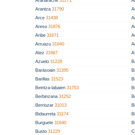
Aranarache
31271
A
Arantza
31790
A
Arce
31438
A
Areso
31876
A
Aribe
31671
A
Arruazu
31840
A
Atez
31867
A
Azuelo
31228
B
Barásoain
31395
B
Barillas
31523
B
Beintza-labaien
31753
B
Berbinzana
31252
B
Berriozar
31013
B
Bidaurreta
31174
B
Burguete
31640
B
Busto
31229
C