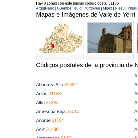
Hay 8 zonas con este mismo código postal 31176
ArguiÑano | Guembe | Irujo | Iturgoyen | Muez | Riezu | Vidaurr
Mapas e Imágenes de Valle de Yerri
Códigos postales de la provincia de 
A
Abaurrea Alta
31692
A
Adiós
31153
A
Allín
31290
A
Améscoa Baja
31010
A
Añorbe
31154
A
Aoiz
31430
A