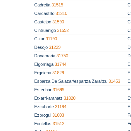
Cadreita
31515
C
Carcastillo
31310
C
Castejon
31590
C
Cintruénigo
31592
C
Cizur
31190
C
Desojo
31229
D
Donamaria
31750
D
Elgorriaga
31744
E
Ergoiena
31829
E
Esparza De Salazar/espartza Zaraitzu
31453
E
Esteribar
31699
E
Etxarri-aranatz
31820
E
Ezcabarte
31194
E
Ezprogui
31003
F
Fontellas
31512
F