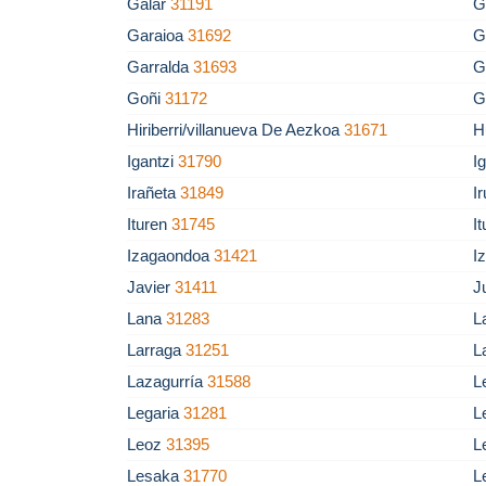
Galar
31191
G
Garaioa
31692
G
Garralda
31693
G
Goñi
31172
G
Hiriberri/villanueva De Aezkoa
31671
H
Igantzi
31790
I
Irañeta
31849
I
Ituren
31745
I
Izagaondoa
31421
I
Javier
31411
J
Lana
31283
L
Larraga
31251
L
Lazagurría
31588
L
Legaria
31281
L
Leoz
31395
L
Lesaka
31770
L