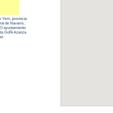
e Yerri
, provincia
al de Navarra .
 El ayuntamiento
enta GoÑi Azanza
az.