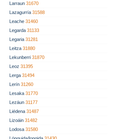
Larraun
31670
Lazagurría
31588
Leache
31460
Legarda
31133
Legaria
31281
Leitza
31880
Lekunberri
31870
Leoz
31395
Lerga
31494
Lerín
31260
Lesaka
31770
Lezáun
31177
Liédena
31487
Lizoáin
31482
Lodosa
31580
Lónguida/longida
31430