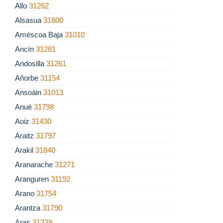
Allo
31262
Alsasua
31800
Améscoa Baja
31010
Ancín
31281
Andosilla
31261
Añorbe
31154
Ansoáin
31013
Anué
31798
Aoiz
31430
Araitz
31797
Arakil
31840
Aranarache
31271
Aranguren
31192
Arano
31754
Arantza
31790
Aras
31239