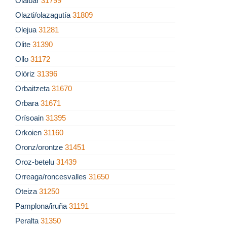
Olaibar
31799
Olazti/olazagutía
31809
Olejua
31281
Olite
31390
Ollo
31172
Olóriz
31396
Orbaitzeta
31670
Orbara
31671
Orísoain
31395
Orkoien
31160
Oronz/orontze
31451
Oroz-betelu
31439
Orreaga/roncesvalles
31650
Oteiza
31250
Pamplona/iruña
31191
Peralta
31350