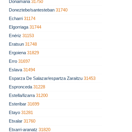
Donamaria
31750
Doneztebe/santesteban
31740
Echarri
31174
Elgorriaga
31744
Enériz
31153
Eratsun
31748
Ergoiena
31829
Erro
31697
Eslava
31494
Esparza De Salazar/espartza Zaraitzu
31453
Espronceda
31228
Estella/lizarra
31200
Esteribar
31699
Etayo
31281
Etxalar
31760
Etxarri-aranatz
31820