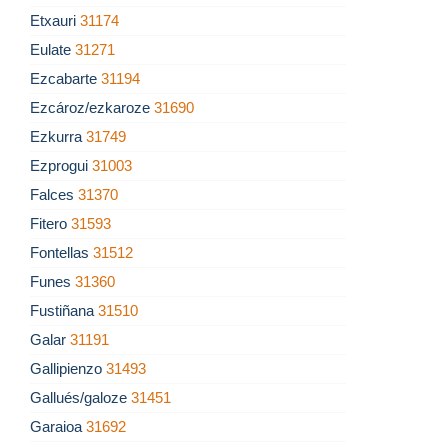
Etxauri
31174
Eulate
31271
Ezcabarte
31194
Ezcároz/ezkaroze
31690
Ezkurra
31749
Ezprogui
31003
Falces
31370
Fitero
31593
Fontellas
31512
Funes
31360
Fustiñana
31510
Galar
31191
Gallipienzo
31493
Gallués/galoze
31451
Garaioa
31692