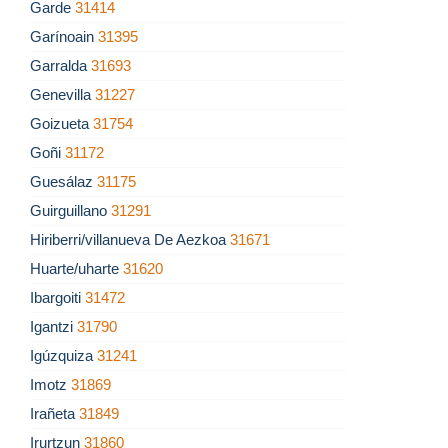
Garde
31414
Garínoain
31395
Garralda
31693
Genevilla
31227
Goizueta
31754
Goñi
31172
Guesálaz
31175
Guirguillano
31291
Hiriberri/villanueva De Aezkoa
31671
Huarte/uharte
31620
Ibargoiti
31472
Igantzi
31790
Igúzquiza
31241
Imotz
31869
Irañeta
31849
Irurtzun
31860