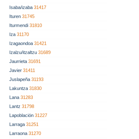
Isaba/izaba
31417
Ituren
31745
Iturmendi
31810
Iza
31170
Izagaondoa
31421
Izalzu/itzaltzu
31689
Jaurrieta
31691
Javier
31411
Juslapeña
31193
Lakuntza
31830
Lana
31283
Lantz
31798
Lapoblación
31227
Larraga
31251
Larraona
31270