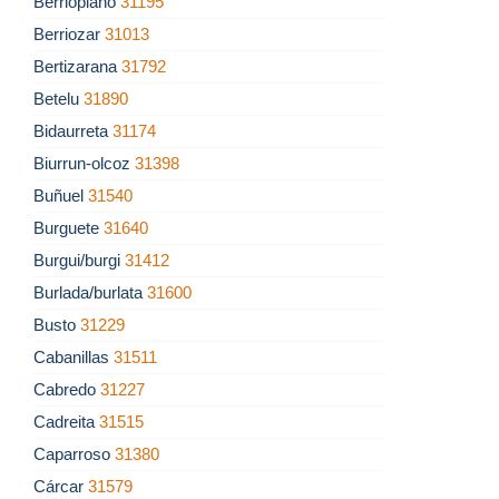
Berrioplano
31195
Berriozar
31013
Bertizarana
31792
Betelu
31890
Bidaurreta
31174
Biurrun-olcoz
31398
Buñuel
31540
Burguete
31640
Burgui/burgi
31412
Burlada/burlata
31600
Busto
31229
Cabanillas
31511
Cabredo
31227
Cadreita
31515
Caparroso
31380
Cárcar
31579