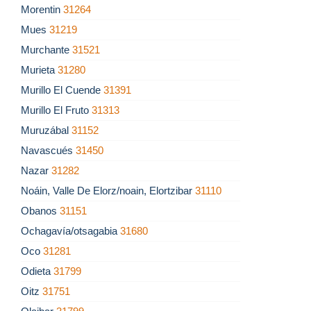
Morentin
31264
Mues
31219
Murchante
31521
Murieta
31280
Murillo El Cuende
31391
Murillo El Fruto
31313
Muruzábal
31152
Navascués
31450
Nazar
31282
Noáin, Valle De Elorz/noain, Elortzibar
31110
Obanos
31151
Ochagavía/otsagabia
31680
Oco
31281
Odieta
31799
Oitz
31751