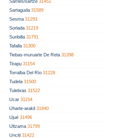
Sarriés/sartze
31451
Sartaguda
31589
Sesma
31293
Sorlada
31219
Sunbilla
31791
Tafalla
31300
Tiebas-muruarte De Reta
31398
Tirapu
31154
Torralba Del Río
31228
Tudela
31500
Tulebras
31522
Ucar
31154
Uharte-arakil
31840
Ujué
31496
Ultzama
31799
Unciti
31422