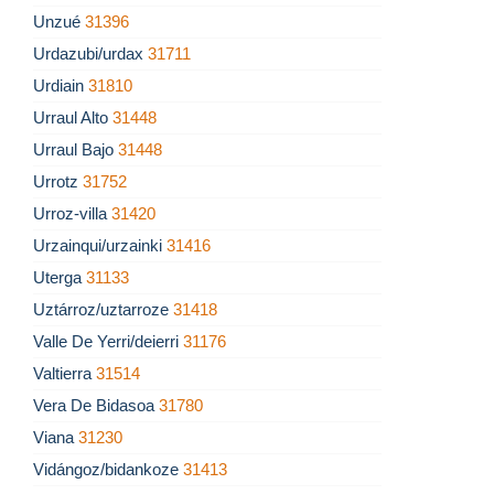
Unzué
31396
Urdazubi/urdax
31711
Urdiain
31810
Urraul Alto
31448
Urraul Bajo
31448
Urrotz
31752
Urroz-villa
31420
Urzainqui/urzainki
31416
Uterga
31133
Uztárroz/uztarroze
31418
Valle De Yerri/deierri
31176
Valtierra
31514
Vera De Bidasoa
31780
Viana
31230
Vidángoz/bidankoze
31413