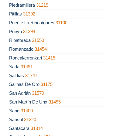
Piedramillera
31219
Pitillas
31392
Puente La Reina/gares
31100
Pueyo
31394
Ribaforada
31550
Romanzado
31454
Roncal/erronkari
31415
Sada
31491
Saldías
31747
Salinas De Oro
31175
San Adrián
31570
San Martín De Unx
31495
Sang
31400
Sansol
31220
Santacara
31314