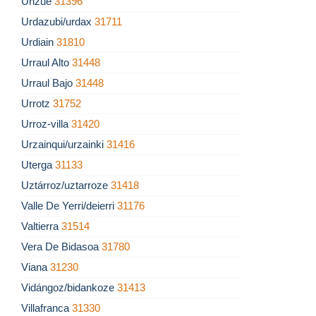
Unzué
31396
Urdazubi/urdax
31711
Urdiain
31810
Urraul Alto
31448
Urraul Bajo
31448
Urrotz
31752
Urroz-villa
31420
Urzainqui/urzainki
31416
Uterga
31133
Uztárroz/uztarroze
31418
Valle De Yerri/deierri
31176
Valtierra
31514
Vera De Bidasoa
31780
Viana
31230
Vidángoz/bidankoze
31413
Villafranca
31330