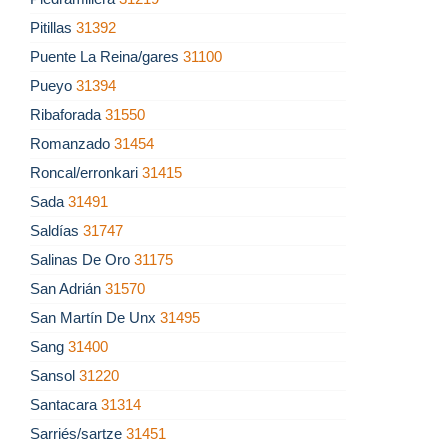
Pitillas
31392
Puente La Reina/gares
31100
Pueyo
31394
Ribaforada
31550
Romanzado
31454
Roncal/erronkari
31415
Sada
31491
Saldías
31747
Salinas De Oro
31175
San Adrián
31570
San Martín De Unx
31495
Sang
31400
Sansol
31220
Santacara
31314
Sarriés/sartze
31451