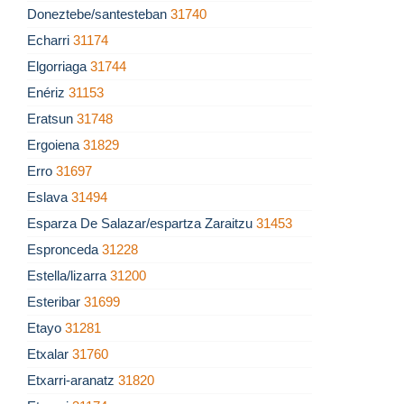
Doneztebe/santesteban
31740
Echarri
31174
Elgorriaga
31744
Enériz
31153
Eratsun
31748
Ergoiena
31829
Erro
31697
Eslava
31494
Esparza De Salazar/espartza Zaraitzu
31453
Espronceda
31228
Estella/lizarra
31200
Esteribar
31699
Etayo
31281
Etxalar
31760
Etxarri-aranatz
31820