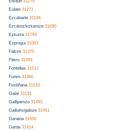
Etxauri
31174
Eulate
31271
Ezcabarte
31194
Ezcároz/ezkaroze
31690
Ezkurra
31749
Ezprogui
31003
Falces
31370
Fitero
31593
Fontellas
31512
Funes
31360
Fustiñana
31510
Galar
31191
Gallipienzo
31493
Gallués/galoze
31451
Garaioa
31692
Garde
31414