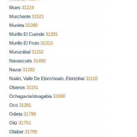
Mues
31219
Murchante
31521
Murieta
31280
Murillo El Cuende
31391
Murillo El Fruto
31313
Muruzábal
31152
Navascués
31450
Nazar
31282
Noáin, Valle De Elorz/noain, Elortzibar
31110
Obanos
31151
Ochagavía/otsagabia
31680
Oco
31281
Odieta
31799
Oitz
31751
Olaibar
31799