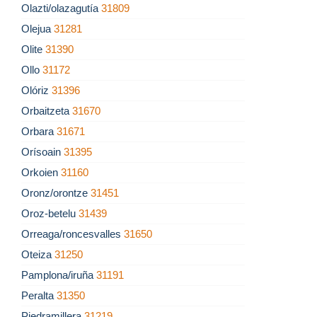
Olazti/olazagutía
31809
Olejua
31281
Olite
31390
Ollo
31172
Olóriz
31396
Orbaitzeta
31670
Orbara
31671
Orísoain
31395
Orkoien
31160
Oronz/orontze
31451
Oroz-betelu
31439
Orreaga/roncesvalles
31650
Oteiza
31250
Pamplona/iruña
31191
Peralta
31350
Piedramillera
31219