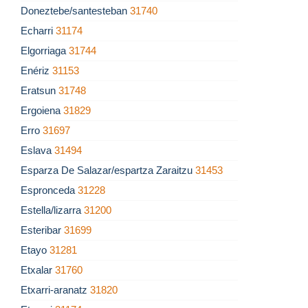
Doneztebe/santesteban
31740
Echarri
31174
Elgorriaga
31744
Enériz
31153
Eratsun
31748
Ergoiena
31829
Erro
31697
Eslava
31494
Esparza De Salazar/espartza Zaraitzu
31453
Espronceda
31228
Estella/lizarra
31200
Esteribar
31699
Etayo
31281
Etxalar
31760
Etxarri-aranatz
31820