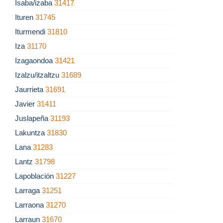
Isaba/izaba
31417
Ituren
31745
Iturmendi
31810
Iza
31170
Izagaondoa
31421
Izalzu/itzaltzu
31689
Jaurrieta
31691
Javier
31411
Juslapeña
31193
Lakuntza
31830
Lana
31283
Lantz
31798
Lapoblación
31227
Larraga
31251
Larraona
31270
Larraun
31670