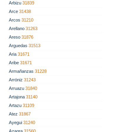
Arbizu
31839
Arce
31438
Arcos
31210
Arellano
31263
Areso
31876
Arguedas
31513
Aria
31671
Aribe
31671
Armañanzas
31228
Arróniz
31243
Arruazu
31840
Artajona
31140
Artazu
31109
Atez
31867
Ayegui
31240
Azagra
31560