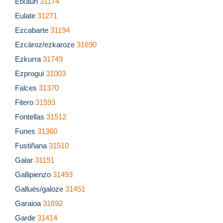
Etxauri
31174
Eulate
31271
Ezcabarte
31194
Ezcároz/ezkaroze
31690
Ezkurra
31749
Ezprogui
31003
Falces
31370
Fitero
31593
Fontellas
31512
Funes
31360
Fustiñana
31510
Galar
31191
Gallipienzo
31493
Gallués/galoze
31451
Garaioa
31692
Garde
31414