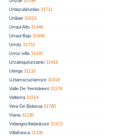
Unzué
31396
Urdazubi/urdax
31711
Urdiain
31810
Urraul Alto
31448
Urraul Bajo
31448
Urrotz
31752
Urroz-villa
31420
Urzainqui/urzainki
31416
Uterga
31133
Uztárroz/uztarroze
31418
Valle De Yerri/deierri
31176
Valtierra
31514
Vera De Bidasoa
31780
Viana
31230
Vidángoz/bidankoze
31413
Villafranca
31330