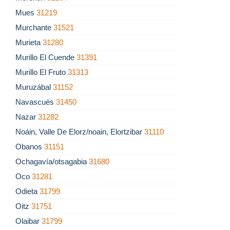
Mues
31219
Murchante
31521
Murieta
31280
Murillo El Cuende
31391
Murillo El Fruto
31313
Muruzábal
31152
Navascués
31450
Nazar
31282
Noáin, Valle De Elorz/noain, Elortzibar
31110
Obanos
31151
Ochagavía/otsagabia
31680
Oco
31281
Odieta
31799
Oitz
31751
Olaibar
31799