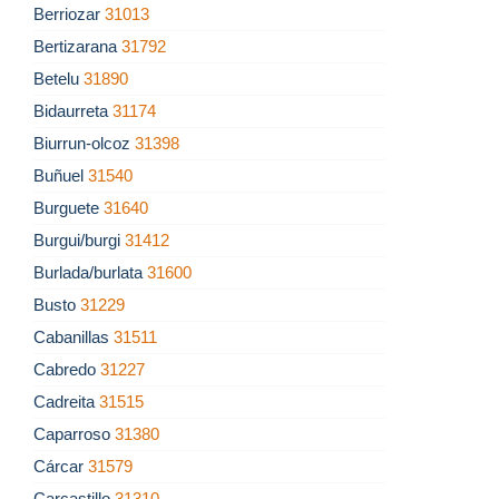
Berriozar
31013
Bertizarana
31792
Betelu
31890
Bidaurreta
31174
Biurrun-olcoz
31398
Buñuel
31540
Burguete
31640
Burgui/burgi
31412
Burlada/burlata
31600
Busto
31229
Cabanillas
31511
Cabredo
31227
Cadreita
31515
Caparroso
31380
Cárcar
31579
Carcastillo
31310