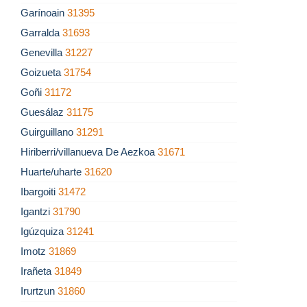
Garínoain
31395
Garralda
31693
Genevilla
31227
Goizueta
31754
Goñi
31172
Guesálaz
31175
Guirguillano
31291
Hiriberri/villanueva De Aezkoa
31671
Huarte/uharte
31620
Ibargoiti
31472
Igantzi
31790
Igúzquiza
31241
Imotz
31869
Irañeta
31849
Irurtzun
31860