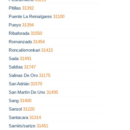
Pitillas
31392
Puente La Reina/gares
31100
Pueyo
31394
Ribaforada
31550
Romanzado
31454
Roncal/erronkari
31415
Sada
31491
Saldías
31747
Salinas De Oro
31175
San Adrián
31570
San Martín De Unx
31495
Sang
31400
Sansol
31220
Santacara
31314
Sarriés/sartze
31451