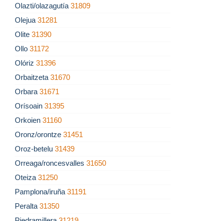
Olazti/olazagutía
31809
Olejua
31281
Olite
31390
Ollo
31172
Olóriz
31396
Orbaitzeta
31670
Orbara
31671
Orísoain
31395
Orkoien
31160
Oronz/orontze
31451
Oroz-betelu
31439
Orreaga/roncesvalles
31650
Oteiza
31250
Pamplona/iruña
31191
Peralta
31350
Piedramillera
31219