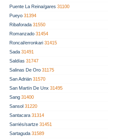
Puente La Reina/gares
31100
Pueyo
31394
Ribaforada
31550
Romanzado
31454
Roncal/erronkari
31415
Sada
31491
Saldías
31747
Salinas De Oro
31175
San Adrián
31570
San Martín De Unx
31495
Sang
31400
Sansol
31220
Santacara
31314
Sarriés/sartze
31451
Sartaguda
31589