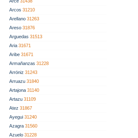
Arce
31438
Arcos
31210
Arellano
31263
Areso
31876
Arguedas
31513
Aria
31671
Aribe
31671
Armañanzas
31228
Arróniz
31243
Arruazu
31840
Artajona
31140
Artazu
31109
Atez
31867
Ayegui
31240
Azagra
31560
Azuelo
31228