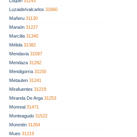
Luquin
31243
Luzaide/valcarlos
31660
Mañeru
31130
Maraón
31227
Marcilla
31340
Mélida
31382
Mendavia
31587
Mendaza
31282
Mendigorría
31150
Metauten
31241
Mirafuentes
31219
Miranda De Arga
31253
Monreal
31471
Monteagudo
31522
Morentin
31264
Mues
31219