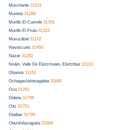
Murchante
31521
Murieta
31280
Murillo El Cuende
31391
Murillo El Fruto
31313
Muruzábal
31152
Navascués
31450
Nazar
31282
Noáin, Valle De Elorz/noain, Elortzibar
31110
Obanos
31151
Ochagavía/otsagabia
31680
Oco
31281
Odieta
31799
Oitz
31751
Olaibar
31799
Olazti/olazagutía
31809