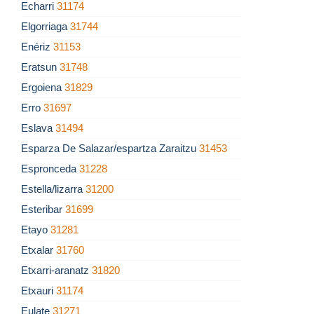
Echarri
31174
Elgorriaga
31744
Enériz
31153
Eratsun
31748
Ergoiena
31829
Erro
31697
Eslava
31494
Esparza De Salazar/espartza Zaraitzu
31453
Espronceda
31228
Estella/lizarra
31200
Esteribar
31699
Etayo
31281
Etxalar
31760
Etxarri-aranatz
31820
Etxauri
31174
Eulate
31271