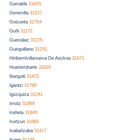
Garralda
31693
Genevilla
31227
Goizueta
31754
Goñi
31172
Guesálaz
31175
Guirguillano
31291
Hiriberri/villanueva De Aezkoa
31671
Huarte/uharte
31620
Ibargoiti
31472
Igantzi
31790
Igúzquiza
31241
Imotz
31869
Irañeta
31849
Irurtzun
31860
Isaba/izaba
31417
Ituren
31745