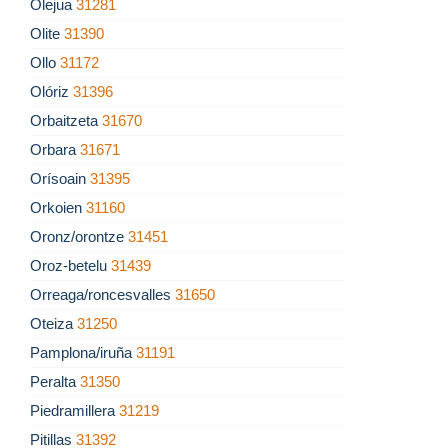
Olejua
31281
Olite
31390
Ollo
31172
Olóriz
31396
Orbaitzeta
31670
Orbara
31671
Orísoain
31395
Orkoien
31160
Oronz/orontze
31451
Oroz-betelu
31439
Orreaga/roncesvalles
31650
Oteiza
31250
Pamplona/iruña
31191
Peralta
31350
Piedramillera
31219
Pitillas
31392