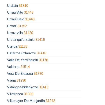
Urdiain
31810
Urraul Alto
31448
Urraul Bajo
31448
Urrotz
31752
Urroz-villa
31420
Urzainqui/urzainki
31416
Uterga
31133
Uztárroz/uztarroze
31418
Valle De Yerri/deierri
31176
Valtierra
31514
Vera De Bidasoa
31780
Viana
31230
Vidángoz/bidankoze
31413
Villafranca
31330
Villamayor De Monjardín
31242