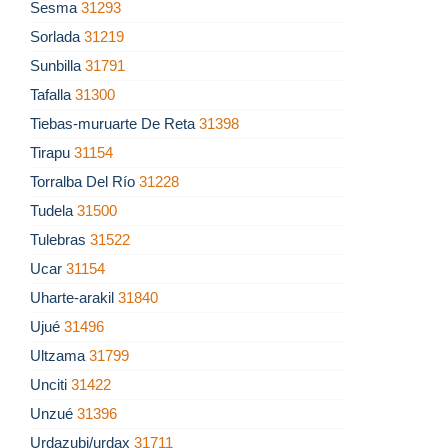
Sesma
31293
Sorlada
31219
Sunbilla
31791
Tafalla
31300
Tiebas-muruarte De Reta
31398
Tirapu
31154
Torralba Del Río
31228
Tudela
31500
Tulebras
31522
Ucar
31154
Uharte-arakil
31840
Ujué
31496
Ultzama
31799
Unciti
31422
Unzué
31396
Urdazubi/urdax
31711