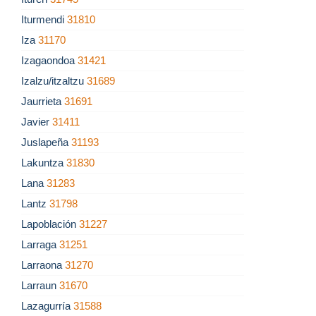
Iturmendi
31810
Iza
31170
Izagaondoa
31421
Izalzu/itzaltzu
31689
Jaurrieta
31691
Javier
31411
Juslapeña
31193
Lakuntza
31830
Lana
31283
Lantz
31798
Lapoblación
31227
Larraga
31251
Larraona
31270
Larraun
31670
Lazagurría
31588