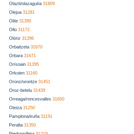
Olazti/olazagutía
31809
Olejua
31281
Olite
31390
Ollo
31172
Olóriz
31396
Orbaitzeta
31670
Orbara
31671
Orísoain
31395
Orkoien
31160
Oronz/orontze
31451
Oroz-betelu
31439
Orreaga/roncesvalles
31650
Oteiza
31250
Pamplona/iruña
31191
Peralta
31350
Piedramillera
31219