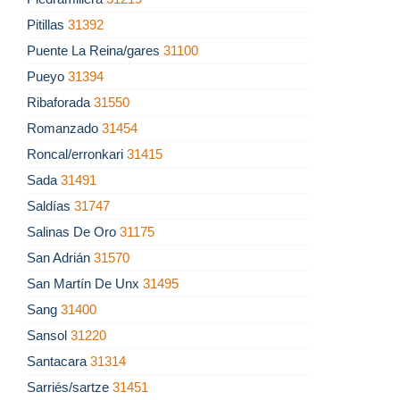
Pitillas
31392
Puente La Reina/gares
31100
Pueyo
31394
Ribaforada
31550
Romanzado
31454
Roncal/erronkari
31415
Sada
31491
Saldías
31747
Salinas De Oro
31175
San Adrián
31570
San Martín De Unx
31495
Sang
31400
Sansol
31220
Santacara
31314
Sarriés/sartze
31451