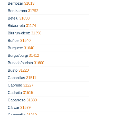
Berriozar
31013
Bertizarana
31792
Betelu
31890
Bidaurreta
31174
Biurrun-olcoz
31398
Buñuel
31540
Burguete
31640
Burgui/burgi
31412
Burlada/burlata
31600
Busto
31229
Cabanillas
31511
Cabredo
31227
Cadreita
31515
Caparroso
31380
Cárcar
31579
Carcastillo
31310