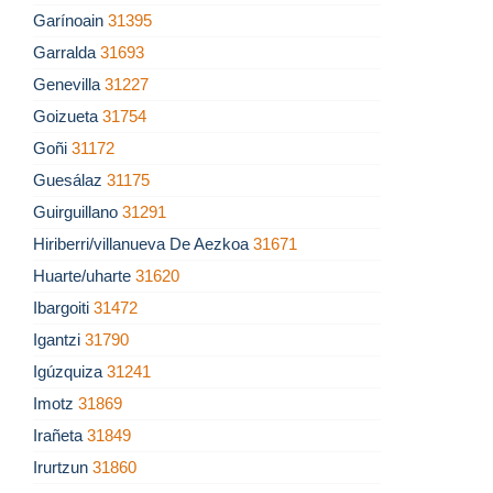
Garínoain
31395
Garralda
31693
Genevilla
31227
Goizueta
31754
Goñi
31172
Guesálaz
31175
Guirguillano
31291
Hiriberri/villanueva De Aezkoa
31671
Huarte/uharte
31620
Ibargoiti
31472
Igantzi
31790
Igúzquiza
31241
Imotz
31869
Irañeta
31849
Irurtzun
31860