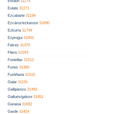
Etxauri
31174
Eulate
31271
Ezcabarte
31194
Ezcároz/ezkaroze
31690
Ezkurra
31749
Ezprogui
31003
Falces
31370
Fitero
31593
Fontellas
31512
Funes
31360
Fustiñana
31510
Galar
31191
Gallipienzo
31493
Gallués/galoze
31451
Garaioa
31692
Garde
31414