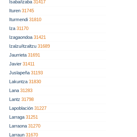
Isaba/izaba
31417
Ituren
31745
Iturmendi
31810
Iza
31170
Izagaondoa
31421
Izalzu/itzaltzu
31689
Jaurrieta
31691
Javier
31411
Juslapeña
31193
Lakuntza
31830
Lana
31283
Lantz
31798
Lapoblación
31227
Larraga
31251
Larraona
31270
Larraun
31670