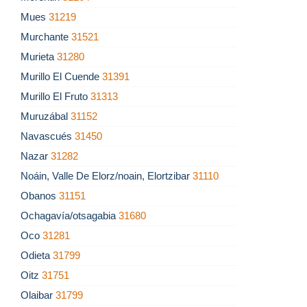
Mues
31219
Murchante
31521
Murieta
31280
Murillo El Cuende
31391
Murillo El Fruto
31313
Muruzábal
31152
Navascués
31450
Nazar
31282
Noáin, Valle De Elorz/noain, Elortzibar
31110
Obanos
31151
Ochagavía/otsagabia
31680
Oco
31281
Odieta
31799
Oitz
31751
Olaibar
31799