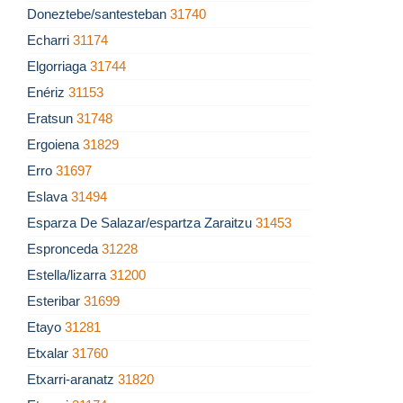
Doneztebe/santesteban
31740
Echarri
31174
Elgorriaga
31744
Enériz
31153
Eratsun
31748
Ergoiena
31829
Erro
31697
Eslava
31494
Esparza De Salazar/espartza Zaraitzu
31453
Espronceda
31228
Estella/lizarra
31200
Esteribar
31699
Etayo
31281
Etxalar
31760
Etxarri-aranatz
31820