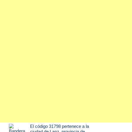
El código 31798 pertenece a la
ciudad de
Lanz
, provincia de