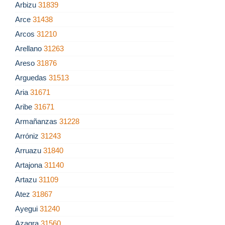
Arbizu
31839
Arce
31438
Arcos
31210
Arellano
31263
Areso
31876
Arguedas
31513
Aria
31671
Aribe
31671
Armañanzas
31228
Arróniz
31243
Arruazu
31840
Artajona
31140
Artazu
31109
Atez
31867
Ayegui
31240
Azagra
31560