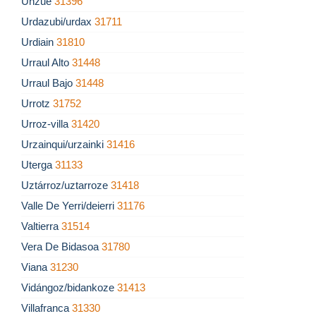
Unzué
31396
Urdazubi/urdax
31711
Urdiain
31810
Urraul Alto
31448
Urraul Bajo
31448
Urrotz
31752
Urroz-villa
31420
Urzainqui/urzainki
31416
Uterga
31133
Uztárroz/uztarroze
31418
Valle De Yerri/deierri
31176
Valtierra
31514
Vera De Bidasoa
31780
Viana
31230
Vidángoz/bidankoze
31413
Villafranca
31330