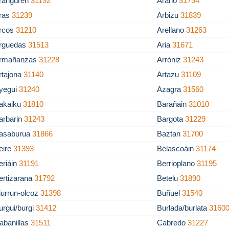
ranguren
31192
Arano
31754
ras
31239
Arbizu
31839
rcos
31210
Arellano
31263
rguedas
31513
Aria
31671
rmañanzas
31228
Arróniz
31243
rtajona
31140
Artazu
31109
yegui
31240
Azagra
31560
akaiku
31810
Barañain
31010
arbarin
31243
Bargota
31229
asaburua
31866
Baztan
31700
eire
31393
Belascoáin
31174
eriáin
31191
Berrioplano
31195
ertizarana
31792
Betelu
31890
iurrun-olcoz
31398
Buñuel
31540
urgui/burgi
31412
Burlada/burlata
3160
abanillas
31511
Cabredo
31227