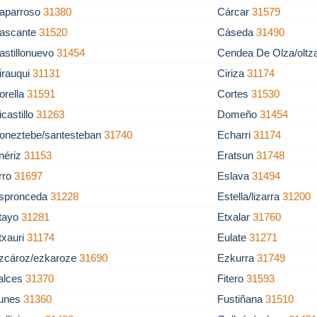
aparroso
31380
Cárcar
31579
ascante
31520
Cáseda
31490
astillonuevo
31454
Cendea De Olza/olt
irauqui
31131
Ciriza
31174
orella
31591
Cortes
31530
icastillo
31263
Domeño
31454
oneztebe/santesteban
31740
Echarri
31174
nériz
31153
Eratsun
31748
rro
31697
Eslava
31494
spronceda
31228
Estella/lizarra
31200
tayo
31281
Etxalar
31760
txauri
31174
Eulate
31271
zcároz/ezkaroze
31690
Ezkurra
31749
alces
31370
Fitero
31593
unes
31360
Fustiñana
31510