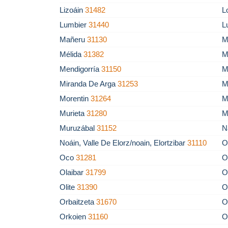
Lizoáin
31482
L
Lumbier
31440
L
Mañeru
31130
M
Mélida
31382
M
Mendigorría
31150
M
Miranda De Arga
31253
M
Morentin
31264
M
Murieta
31280
M
Muruzábal
31152
N
Noáin, Valle De Elorz/noain, Elortzibar
31110
O
Oco
31281
O
Olaibar
31799
O
Olite
31390
O
Orbaitzeta
31670
O
Orkoien
31160
O