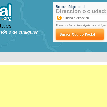
Buscar código postal
Dirección o ciudad:
tales
Puedes incluir también el país para códigos 
ción o de cualquier