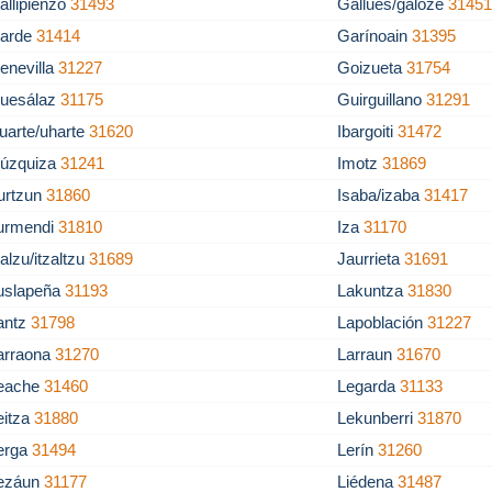
allipienzo
31493
Gallués/galoze
3145
arde
31414
Garínoain
31395
enevilla
31227
Goizueta
31754
uesálaz
31175
Guirguillano
31291
uarte/uharte
31620
Ibargoiti
31472
gúzquiza
31241
Imotz
31869
rurtzun
31860
Isaba/izaba
31417
turmendi
31810
Iza
31170
zalzu/itzaltzu
31689
Jaurrieta
31691
uslapeña
31193
Lakuntza
31830
antz
31798
Lapoblación
31227
arraona
31270
Larraun
31670
eache
31460
Legarda
31133
eitza
31880
Lekunberri
31870
erga
31494
Lerín
31260
ezáun
31177
Liédena
31487