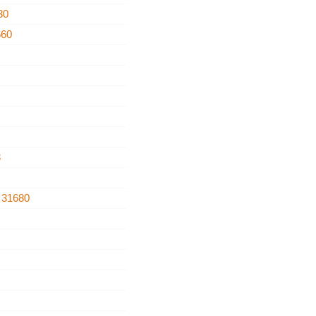
30
660
3
a
31680