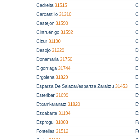
Cadreita
31515
C
Carcastillo
31310
C
Castejon
31590
C
Cintruénigo
31592
C
Cizur
31190
C
Desojo
31229
D
Donamaria
31750
D
Elgorriaga
31744
E
Ergoiena
31829
E
Esparza De Salazar/espartza Zaraitzu
31453
E
Esteribar
31699
E
Etxarri-aranatz
31820
E
Ezcabarte
31194
E
Ezprogui
31003
F
Fontellas
31512
F