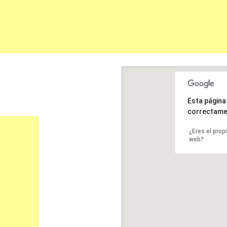
Esta págin
correctame
¿Eres el prop
web?