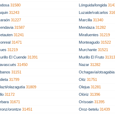
odosa
31580
Lónguida/longida
314
uquin
31243
Luzaide/valcarlos
31
araón
31227
Marcilla
31340
endavia
31587
Mendaza
31282
etauten
31241
Mirafuentes
31219
onreal
31471
Monteagudo
31522
ues
31219
Murchante
31521
urillo El Cuende
31391
Murillo El Fruto
3131
avascués
31450
Nazar
31282
banos
31151
Ochagavía/otsagabi
dieta
31799
Oitz
31751
lazti/olazagutía
31809
Olejua
31281
llo
31172
Olóriz
31396
rbara
31671
Orísoain
31395
ronz/orontze
31451
Oroz-betelu
31439