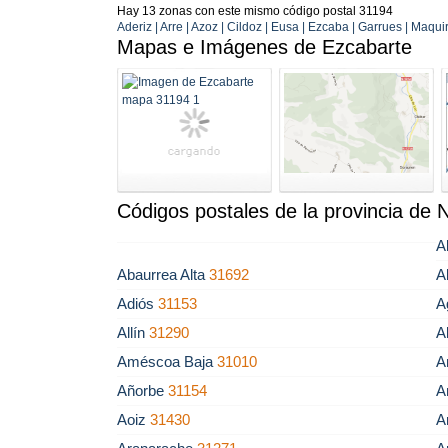
Hay 13 zonas con este mismo código postal 31194
Aderiz | Arre | Azoz | Cildoz | Eusa | Ezcaba | Garrues | Maquir
Mapas e Imágenes de Ezcabarte
Códigos postales de la provincia de 
A
Abaurrea Alta
31692
A
Adiós
31153
A
Allín
31290
A
Améscoa Baja
31010
A
Añorbe
31154
A
Aoiz
31430
A