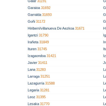
Galar
31191
G
Garaioa
31692
G
Garralda
31693
G
Goñi
31172
G
Hiriberri/villanueva De Aezkoa
31671
H
Igantzi
31790
I
Irañeta
31849
I
Ituren
31745
I
Izagaondoa
31421
I
Javier
31411
J
Lana
31283
L
Larraga
31251
L
Lazagurría
31588
L
Legaria
31281
L
Leoz
31395
L
Lesaka
31770
L