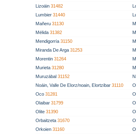
Lizoáin
31482
L
Lumbier
31440
L
Mañeru
31130
M
Mélida
31382
M
Mendigorría
31150
M
Miranda De Arga
31253
M
Morentin
31264
M
Murieta
31280
M
Muruzábal
31152
N
Noáin, Valle De Elorz/noain, Elortzibar
31110
O
Oco
31281
O
Olaibar
31799
O
Olite
31390
O
Orbaitzeta
31670
O
Orkoien
31160
O