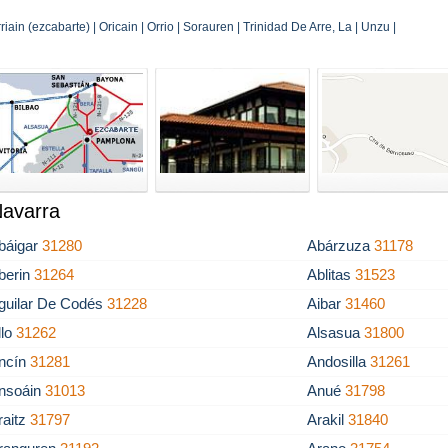
riain (ezcabarte) | Oricain | Orrio | Sorauren | Trinidad De Arre, La | Unzu |
Navarra
báigar
31280
Abárzuza
31178
berin
31264
Ablitas
31523
guilar De Codés
31228
Aibar
31460
llo
31262
Alsasua
31800
ncín
31281
Andosilla
31261
nsoáin
31013
Anué
31798
raitz
31797
Arakil
31840