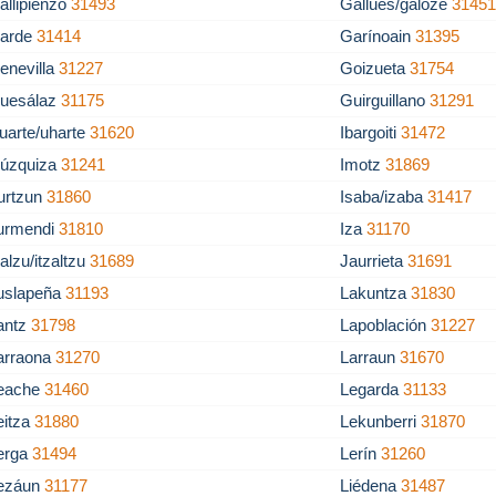
allipienzo
31493
Gallués/galoze
3145
arde
31414
Garínoain
31395
enevilla
31227
Goizueta
31754
uesálaz
31175
Guirguillano
31291
uarte/uharte
31620
Ibargoiti
31472
gúzquiza
31241
Imotz
31869
rurtzun
31860
Isaba/izaba
31417
turmendi
31810
Iza
31170
zalzu/itzaltzu
31689
Jaurrieta
31691
uslapeña
31193
Lakuntza
31830
antz
31798
Lapoblación
31227
arraona
31270
Larraun
31670
eache
31460
Legarda
31133
eitza
31880
Lekunberri
31870
erga
31494
Lerín
31260
ezáun
31177
Liédena
31487