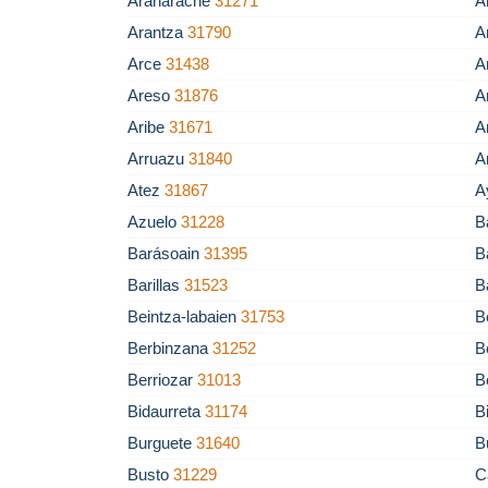
Aranarache
31271
A
Arantza
31790
A
Arce
31438
A
Areso
31876
A
Aribe
31671
A
Arruazu
31840
A
Atez
31867
A
Azuelo
31228
B
Barásoain
31395
B
Barillas
31523
B
Beintza-labaien
31753
B
Berbinzana
31252
B
Berriozar
31013
B
Bidaurreta
31174
B
Burguete
31640
B
Busto
31229
C