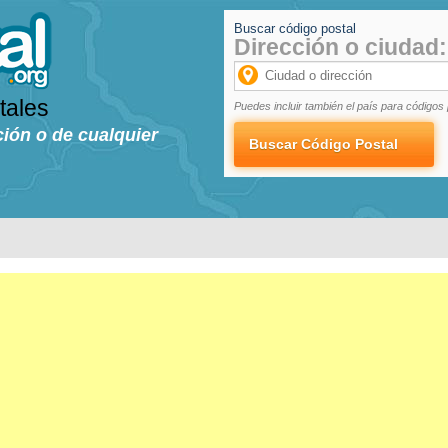
Buscar código postal
Dirección o ciudad:
tales
Puedes incluir también el país para códigos 
ción o de cualquier