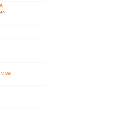
30
660
3
a
31680