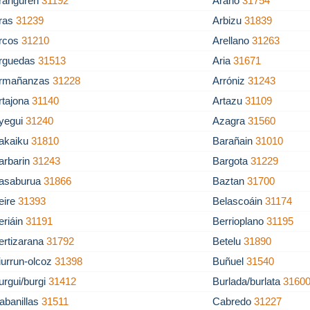
ranguren
31192
Arano
31754
ras
31239
Arbizu
31839
rcos
31210
Arellano
31263
rguedas
31513
Aria
31671
rmañanzas
31228
Arróniz
31243
rtajona
31140
Artazu
31109
yegui
31240
Azagra
31560
akaiku
31810
Barañain
31010
arbarin
31243
Bargota
31229
asaburua
31866
Baztan
31700
eire
31393
Belascoáin
31174
eriáin
31191
Berrioplano
31195
ertizarana
31792
Betelu
31890
iurrun-olcoz
31398
Buñuel
31540
urgui/burgi
31412
Burlada/burlata
3160
abanillas
31511
Cabredo
31227