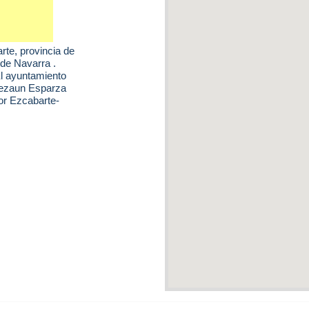
rte
, provincia de
de Navarra .
El ayuntamiento
Lezaun Esparza
or Ezcabarte-