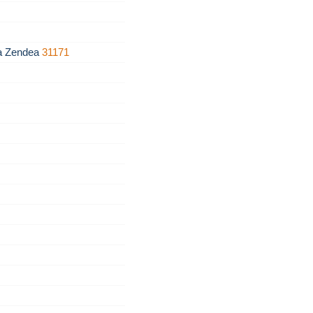
za Zendea
31171