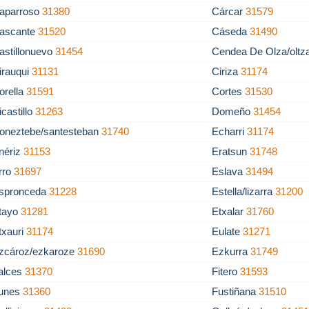
aparroso
31380
Cárcar
31579
ascante
31520
Cáseda
31490
astillonuevo
31454
Cendea De Olza/olt
irauqui
31131
Ciriza
31174
orella
31591
Cortes
31530
icastillo
31263
Domeño
31454
oneztebe/santesteban
31740
Echarri
31174
nériz
31153
Eratsun
31748
rro
31697
Eslava
31494
spronceda
31228
Estella/lizarra
31200
tayo
31281
Etxalar
31760
txauri
31174
Eulate
31271
zcároz/ezkaroze
31690
Ezkurra
31749
alces
31370
Fitero
31593
unes
31360
Fustiñana
31510