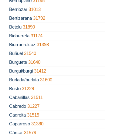
Berrioplano
31195
Berriozar
31013
Bertizarana
31792
Betelu
31890
Bidaurreta
31174
Biurrun-olcoz
31398
Buñuel
31540
Burguete
31640
Burgui/burgi
31412
Burlada/burlata
31600
Busto
31229
Cabanillas
31511
Cabredo
31227
Cadreita
31515
Caparroso
31380
Cárcar
31579