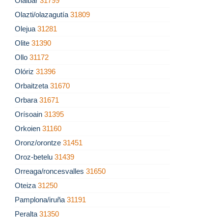
Olaibar
31799
Olazti/olazagutía
31809
Olejua
31281
Olite
31390
Ollo
31172
Olóriz
31396
Orbaitzeta
31670
Orbara
31671
Orísoain
31395
Orkoien
31160
Oronz/orontze
31451
Oroz-betelu
31439
Orreaga/roncesvalles
31650
Oteiza
31250
Pamplona/iruña
31191
Peralta
31350