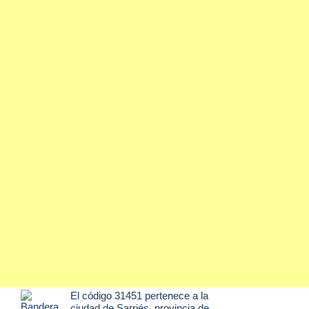
El código 31451 pertenece a la
ciudad de
Sarriés
, provincia de