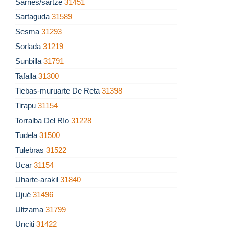
Sarriés/sartze
31451
Sartaguda
31589
Sesma
31293
Sorlada
31219
Sunbilla
31791
Tafalla
31300
Tiebas-muruarte De Reta
31398
Tirapu
31154
Torralba Del Río
31228
Tudela
31500
Tulebras
31522
Ucar
31154
Uharte-arakil
31840
Ujué
31496
Ultzama
31799
Unciti
31422