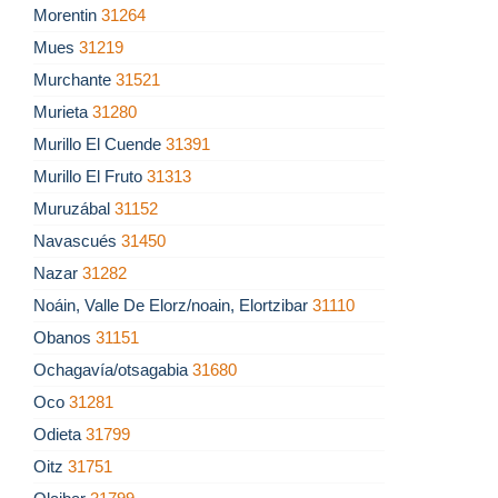
Morentin
31264
Mues
31219
Murchante
31521
Murieta
31280
Murillo El Cuende
31391
Murillo El Fruto
31313
Muruzábal
31152
Navascués
31450
Nazar
31282
Noáin, Valle De Elorz/noain, Elortzibar
31110
Obanos
31151
Ochagavía/otsagabia
31680
Oco
31281
Odieta
31799
Oitz
31751