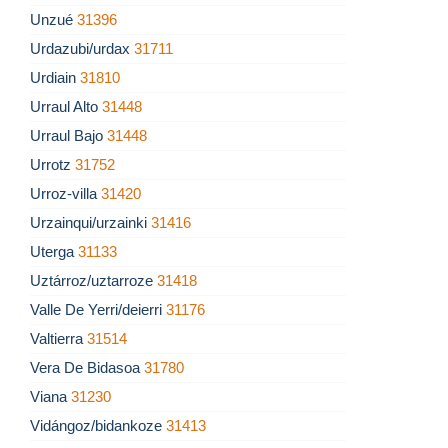
Unzué
31396
Urdazubi/urdax
31711
Urdiain
31810
Urraul Alto
31448
Urraul Bajo
31448
Urrotz
31752
Urroz-villa
31420
Urzainqui/urzainki
31416
Uterga
31133
Uztárroz/uztarroze
31418
Valle De Yerri/deierri
31176
Valtierra
31514
Vera De Bidasoa
31780
Viana
31230
Vidángoz/bidankoze
31413