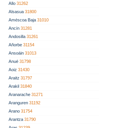
Allo
31262
Alsasua
31800
Améscoa Baja
31010
Ancín
31281
Andosilla
31261
Añorbe
31154
Ansoáin
31013
Anué
31798
Aoiz
31430
Araitz
31797
Arakil
31840
Aranarache
31271
Aranguren
31192
Arano
31754
Arantza
31790
Aras
31239