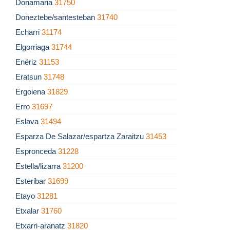
Donamaria
31750
Doneztebe/santesteban
31740
Echarri
31174
Elgorriaga
31744
Enériz
31153
Eratsun
31748
Ergoiena
31829
Erro
31697
Eslava
31494
Esparza De Salazar/espartza Zaraitzu
31453
Espronceda
31228
Estella/lizarra
31200
Esteribar
31699
Etayo
31281
Etxalar
31760
Etxarri-aranatz
31820