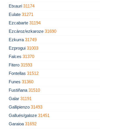
Etxauri
31174
Eulate
31271
Ezcabarte
31194
Ezcároz/ezkaroze
31690
Ezkurra
31749
Ezprogui
31003
Falces
31370
Fitero
31593
Fontellas
31512
Funes
31360
Fustiñana
31510
Galar
31191
Gallipienzo
31493
Gallués/galoze
31451
Garaioa
31692