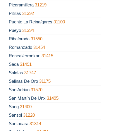
Piedramillera
31219
Pitillas
31392
Puente La Reina/gares
31100
Pueyo
31394
Ribaforada
31550
Romanzado
31454
Roncal/erronkari
31415
Sada
31491
Saldías
31747
Salinas De Oro
31175
San Adrián
31570
San Martín De Unx
31495
Sang
31400
Sansol
31220
Santacara
31314