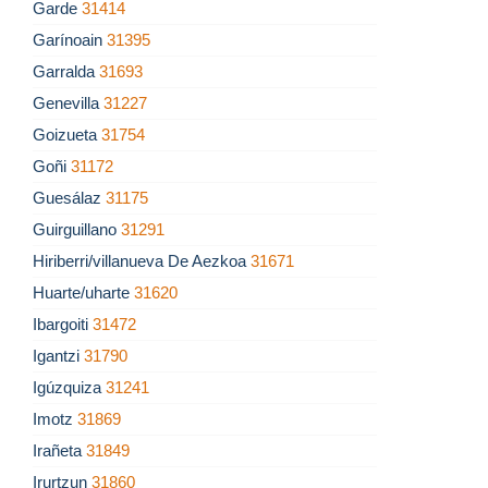
Garde
31414
Garínoain
31395
Garralda
31693
Genevilla
31227
Goizueta
31754
Goñi
31172
Guesálaz
31175
Guirguillano
31291
Hiriberri/villanueva De Aezkoa
31671
Huarte/uharte
31620
Ibargoiti
31472
Igantzi
31790
Igúzquiza
31241
Imotz
31869
Irañeta
31849
Irurtzun
31860