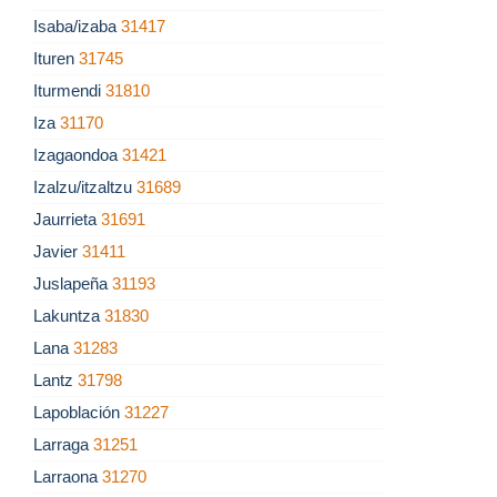
Isaba/izaba
31417
Ituren
31745
Iturmendi
31810
Iza
31170
Izagaondoa
31421
Izalzu/itzaltzu
31689
Jaurrieta
31691
Javier
31411
Juslapeña
31193
Lakuntza
31830
Lana
31283
Lantz
31798
Lapoblación
31227
Larraga
31251
Larraona
31270