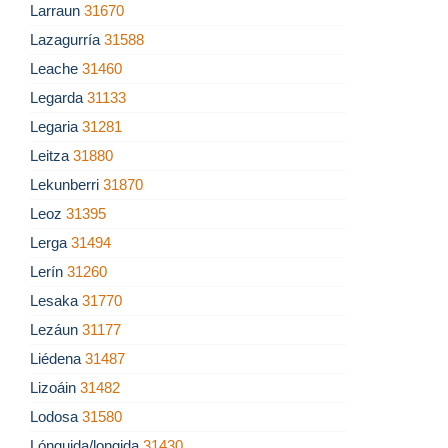
Larraun
31670
Lazagurría
31588
Leache
31460
Legarda
31133
Legaria
31281
Leitza
31880
Lekunberri
31870
Leoz
31395
Lerga
31494
Lerín
31260
Lesaka
31770
Lezáun
31177
Liédena
31487
Lizoáin
31482
Lodosa
31580
Lónguida/longida
31430