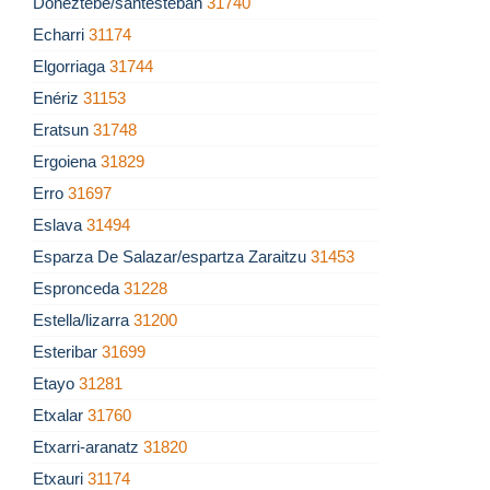
Doneztebe/santesteban
31740
Echarri
31174
Elgorriaga
31744
Enériz
31153
Eratsun
31748
Ergoiena
31829
Erro
31697
Eslava
31494
Esparza De Salazar/espartza Zaraitzu
31453
Espronceda
31228
Estella/lizarra
31200
Esteribar
31699
Etayo
31281
Etxalar
31760
Etxarri-aranatz
31820
Etxauri
31174