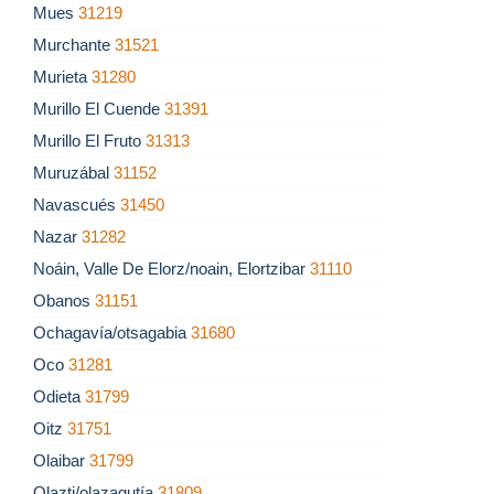
Mues
31219
Murchante
31521
Murieta
31280
Murillo El Cuende
31391
Murillo El Fruto
31313
Muruzábal
31152
Navascués
31450
Nazar
31282
Noáin, Valle De Elorz/noain, Elortzibar
31110
Obanos
31151
Ochagavía/otsagabia
31680
Oco
31281
Odieta
31799
Oitz
31751
Olaibar
31799
Olazti/olazagutía
31809