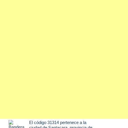
El código 31314 pertenece a la
ciudad de
Santacara
, provincia de