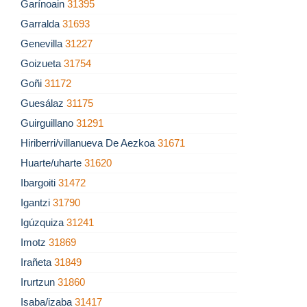
Garínoain
31395
Garralda
31693
Genevilla
31227
Goizueta
31754
Goñi
31172
Guesálaz
31175
Guirguillano
31291
Hiriberri/villanueva De Aezkoa
31671
Huarte/uharte
31620
Ibargoiti
31472
Igantzi
31790
Igúzquiza
31241
Imotz
31869
Irañeta
31849
Irurtzun
31860
Isaba/izaba
31417