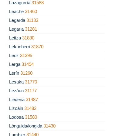
Lazagurría
31588
Leache
31460
Legarda
31133
Legaria
31281
Leitza
31880
Lekunberri
31870
Leoz
31395
Lerga
31494
Lerín
31260
Lesaka
31770
Lezáun
31177
Liédena
31487
Lizoáin
31482
Lodosa
31580
Lónguida/longida
31430
Lumbier
31440