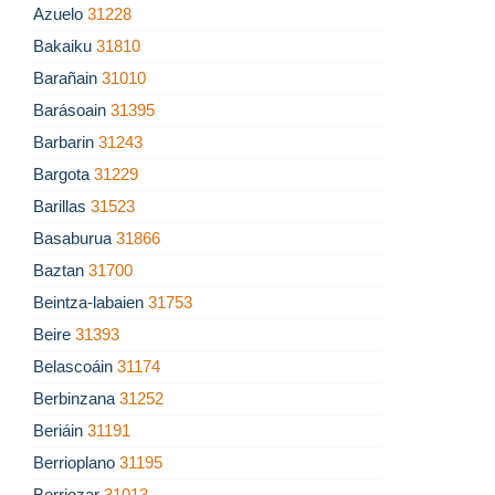
Azuelo
31228
Bakaiku
31810
Barañain
31010
Barásoain
31395
Barbarin
31243
Bargota
31229
Barillas
31523
Basaburua
31866
Baztan
31700
Beintza-labaien
31753
Beire
31393
Belascoáin
31174
Berbinzana
31252
Beriáin
31191
Berrioplano
31195
Berriozar
31013