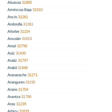
Alsasua
31800
Améscoa Baja
31010
Ancín
31281
Andosilla
31261
Añorbe
31154
Ansoáin
31013
Anué
31798
Aoiz
31430
Araitz
31797
Arakil
31840
Aranarache
31271
Aranguren
31192
Arano
31754
Arantza
31790
Aras
31239
Arbizu
31839