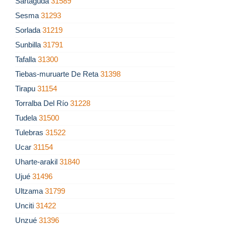
Sartaguda
31589
Sesma
31293
Sorlada
31219
Sunbilla
31791
Tafalla
31300
Tiebas-muruarte De Reta
31398
Tirapu
31154
Torralba Del Río
31228
Tudela
31500
Tulebras
31522
Ucar
31154
Uharte-arakil
31840
Ujué
31496
Ultzama
31799
Unciti
31422
Unzué
31396