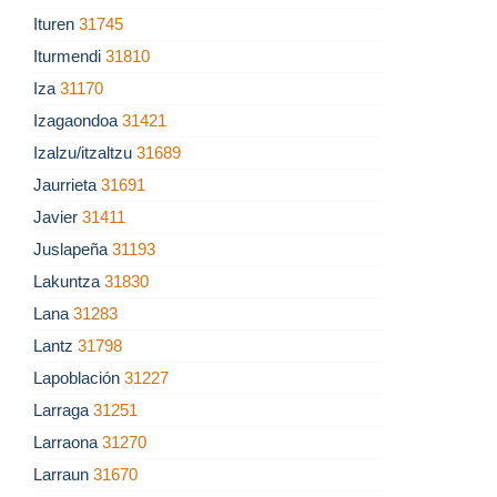
Ituren
31745
Iturmendi
31810
Iza
31170
Izagaondoa
31421
Izalzu/itzaltzu
31689
Jaurrieta
31691
Javier
31411
Juslapeña
31193
Lakuntza
31830
Lana
31283
Lantz
31798
Lapoblación
31227
Larraga
31251
Larraona
31270
Larraun
31670