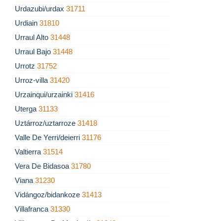
Urdazubi/urdax
31711
Urdiain
31810
Urraul Alto
31448
Urraul Bajo
31448
Urrotz
31752
Urroz-villa
31420
Urzainqui/urzainki
31416
Uterga
31133
Uztárroz/uztarroze
31418
Valle De Yerri/deierri
31176
Valtierra
31514
Vera De Bidasoa
31780
Viana
31230
Vidángoz/bidankoze
31413
Villafranca
31330