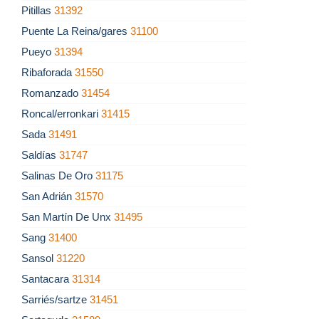
Pitillas
31392
Puente La Reina/gares
31100
Pueyo
31394
Ribaforada
31550
Romanzado
31454
Roncal/erronkari
31415
Sada
31491
Saldías
31747
Salinas De Oro
31175
San Adrián
31570
San Martín De Unx
31495
Sang
31400
Sansol
31220
Santacara
31314
Sarriés/sartze
31451