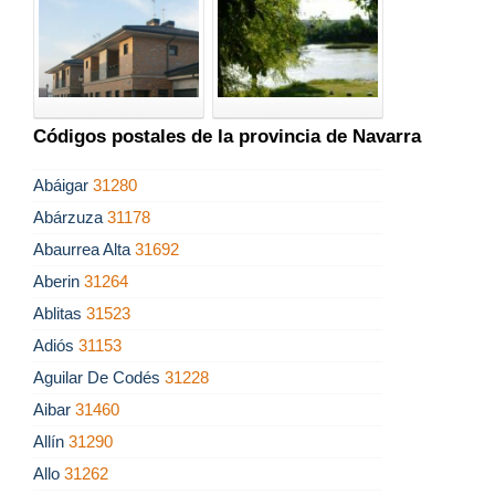
Códigos postales de la provincia de Navarra
Abáigar
31280
Abárzuza
31178
Abaurrea Alta
31692
Aberin
31264
Ablitas
31523
Adiós
31153
Aguilar De Codés
31228
Aibar
31460
Allín
31290
Allo
31262