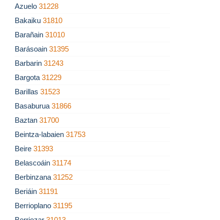
Azuelo
31228
Bakaiku
31810
Barañain
31010
Barásoain
31395
Barbarin
31243
Bargota
31229
Barillas
31523
Basaburua
31866
Baztan
31700
Beintza-labaien
31753
Beire
31393
Belascoáin
31174
Berbinzana
31252
Beriáin
31191
Berrioplano
31195
Berriozar
31013