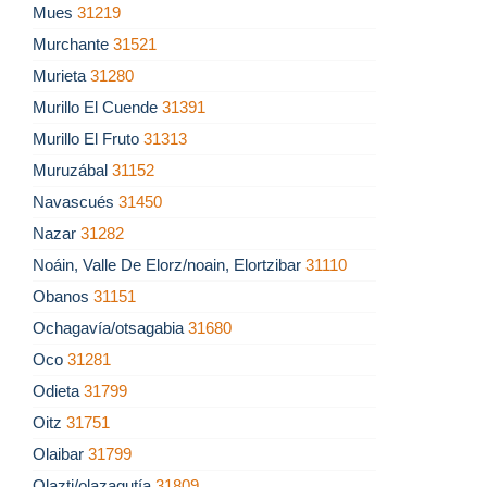
Mues
31219
Murchante
31521
Murieta
31280
Murillo El Cuende
31391
Murillo El Fruto
31313
Muruzábal
31152
Navascués
31450
Nazar
31282
Noáin, Valle De Elorz/noain, Elortzibar
31110
Obanos
31151
Ochagavía/otsagabia
31680
Oco
31281
Odieta
31799
Oitz
31751
Olaibar
31799
Olazti/olazagutía
31809