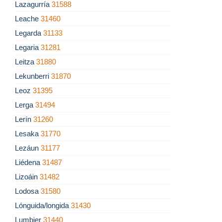
Lazagurría
31588
Leache
31460
Legarda
31133
Legaria
31281
Leitza
31880
Lekunberri
31870
Leoz
31395
Lerga
31494
Lerín
31260
Lesaka
31770
Lezáun
31177
Liédena
31487
Lizoáin
31482
Lodosa
31580
Lónguida/longida
31430
Lumbier
31440