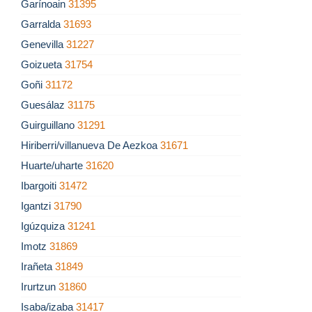
Garínoain
31395
Garralda
31693
Genevilla
31227
Goizueta
31754
Goñi
31172
Guesálaz
31175
Guirguillano
31291
Hiriberri/villanueva De Aezkoa
31671
Huarte/uharte
31620
Ibargoiti
31472
Igantzi
31790
Igúzquiza
31241
Imotz
31869
Irañeta
31849
Irurtzun
31860
Isaba/izaba
31417