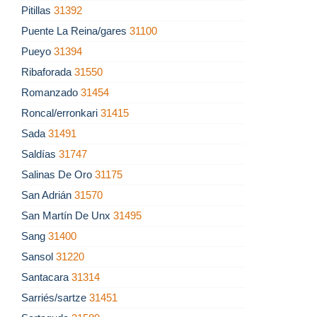
Pitillas
31392
Puente La Reina/gares
31100
Pueyo
31394
Ribaforada
31550
Romanzado
31454
Roncal/erronkari
31415
Sada
31491
Saldías
31747
Salinas De Oro
31175
San Adrián
31570
San Martín De Unx
31495
Sang
31400
Sansol
31220
Santacara
31314
Sarriés/sartze
31451