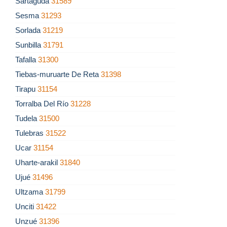
Sartaguda
31589
Sesma
31293
Sorlada
31219
Sunbilla
31791
Tafalla
31300
Tiebas-muruarte De Reta
31398
Tirapu
31154
Torralba Del Río
31228
Tudela
31500
Tulebras
31522
Ucar
31154
Uharte-arakil
31840
Ujué
31496
Ultzama
31799
Unciti
31422
Unzué
31396