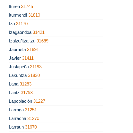
Ituren
31745
Iturmendi
31810
Iza
31170
Izagaondoa
31421
Izalzu/itzaltzu
31689
Jaurrieta
31691
Javier
31411
Juslapeña
31193
Lakuntza
31830
Lana
31283
Lantz
31798
Lapoblación
31227
Larraga
31251
Larraona
31270
Larraun
31670