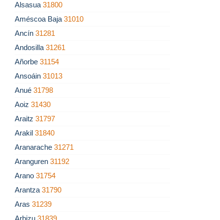
Alsasua
31800
Améscoa Baja
31010
Ancín
31281
Andosilla
31261
Añorbe
31154
Ansoáin
31013
Anué
31798
Aoiz
31430
Araitz
31797
Arakil
31840
Aranarache
31271
Aranguren
31192
Arano
31754
Arantza
31790
Aras
31239
Arbizu
31839