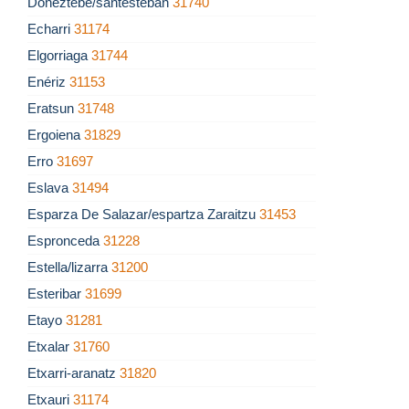
Doneztebe/santesteban
31740
Echarri
31174
Elgorriaga
31744
Enériz
31153
Eratsun
31748
Ergoiena
31829
Erro
31697
Eslava
31494
Esparza De Salazar/espartza Zaraitzu
31453
Espronceda
31228
Estella/lizarra
31200
Esteribar
31699
Etayo
31281
Etxalar
31760
Etxarri-aranatz
31820
Etxauri
31174