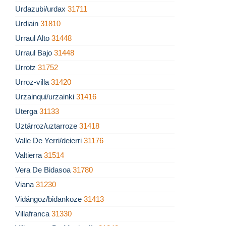
Urdazubi/urdax
31711
Urdiain
31810
Urraul Alto
31448
Urraul Bajo
31448
Urrotz
31752
Urroz-villa
31420
Urzainqui/urzainki
31416
Uterga
31133
Uztárroz/uztarroze
31418
Valle De Yerri/deierri
31176
Valtierra
31514
Vera De Bidasoa
31780
Viana
31230
Vidángoz/bidankoze
31413
Villafranca
31330