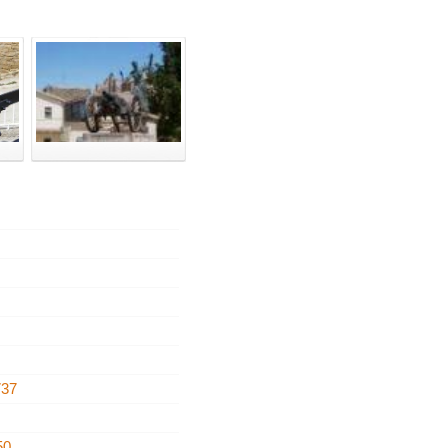
737
50