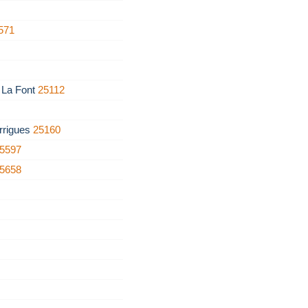
571
e La Font
25112
rrigues
25160
5597
5658