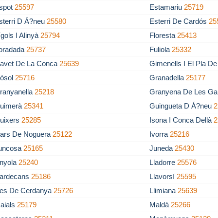
spot
25597
Estamariu
25719
sterri D Á?neu
25580
Esterri De Cardós
25
ígols I Alinyà
25794
Floresta
25413
oradada
25737
Fuliola
25332
avet De La Conca
25639
Gimenells I El Pla D
ósol
25716
Granadella
25177
ranyanella
25218
Granyena De Les Ga
uimerà
25341
Guingueta D Á?neu
2
uixers
25285
Isona I Conca Dellà
2
vars De Noguera
25122
Ivorra
25216
uncosa
25165
Juneda
25430
inyola
25240
Lladorre
25576
lardecans
25186
Llavorsí
25595
les De Cerdanya
25726
Llimiana
25639
aials
25179
Maldà
25266