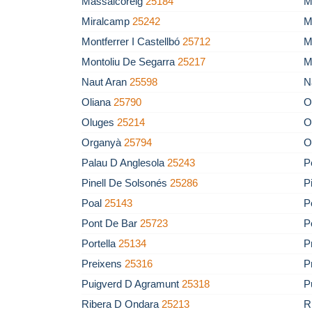
Massalcoreig
25184
M
Miralcamp
25242
M
Montferrer I Castellbó
25712
M
Montoliu De Segarra
25217
M
Naut Aran
25598
N
Oliana
25790
O
Oluges
25214
O
Organyà
25794
O
Palau D Anglesola
25243
P
Pinell De Solsonés
25286
P
Poal
25143
P
Pont De Bar
25723
P
Portella
25134
P
Preixens
25316
P
Puigverd D Agramunt
25318
P
Ribera D Ondara
25213
R