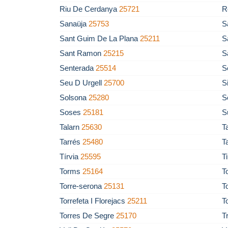
Riu De Cerdanya
25721
R
Sanaüja
25753
S
Sant Guim De La Plana
25211
S
Sant Ramon
25215
S
Senterada
25514
S
Seu D Urgell
25700
S
Solsona
25280
S
Soses
25181
S
Talarn
25630
T
Tarrés
25480
T
Tírvia
25595
T
Torms
25164
T
Torre-serona
25131
T
Torrefeta I Florejacs
25211
T
Torres De Segre
25170
T