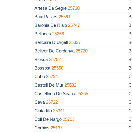
Artesa De Segre
25730
A
Baix Pallars
25591
B
Baronia De Rialb
25747
B
Belianes
25266
B
Bellcaire D Urgell
25337
B
Bellver De Cerdanya
25720
B
Biosca
25752
B
Bossóst
25550
B
Cabó
25794
C
Castell De Mur
25632
C
Castellnou De Seana
25265
C
Cava
25722
C
Ciutadilla
25341
C
Coll De Nargó
25793
C
Corbins
25137
C