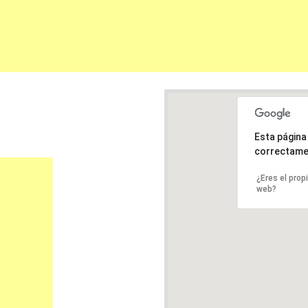
Esta págin
correctame
¿Eres el prop
web?