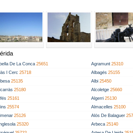
érida
bella De La Conca
25651
Agramunt
25310
làs I Cerc
25718
Albagés
25155
lbesa
25135
Albi
25450
lcarràs
25180
Alcoletge
25660
lfés
25161
Algerri
25130
lins
25574
Almacelles
25100
lmenar
25126
Alós De Balaguer
25
nglesola
25320
Arbeca
25140
rséguel
25722
Artesa De Lleida
251