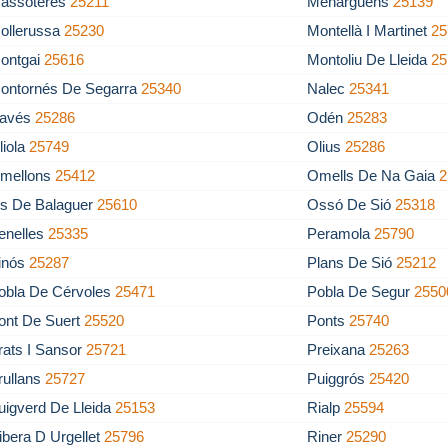
assoteres
25211
Menàrguens
25139
ollerussa
25230
Montellà I Martinet
25
ontgai
25616
Montoliu De Lleida
25
ontornés De Segarra
25340
Nalec
25341
avés
25286
Odén
25283
liola
25749
Olius
25286
mellons
25412
Omells De Na Gaia
2
s De Balaguer
25610
Ossó De Sió
25318
enelles
25335
Peramola
25790
inós
25287
Plans De Sió
25212
obla De Cérvoles
25471
Pobla De Segur
2550
ont De Suert
25520
Ponts
25740
rats I Sansor
25721
Preixana
25263
rullans
25727
Puiggrós
25420
uigverd De Lleida
25153
Rialp
25594
ibera D Urgellet
25796
Riner
25290