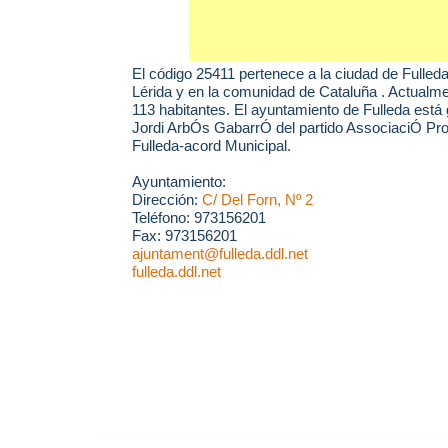
El código 25411 pertenece a la ciudad de
Fulled
Lérida y en la comunidad de Cataluña . Actualme
113 habitantes. El ayuntamiento de Fulleda está
Jordi ArbÓs GabarrÓ del partido AssociaciÓ Pr
Fulleda-acord Municipal.
Ayuntamiento:
Dirección:
C/ Del Forn, Nº 2
Teléfono: 973156201
Fax: 973156201
ajuntament@fulleda.ddl.net
fulleda.ddl.net