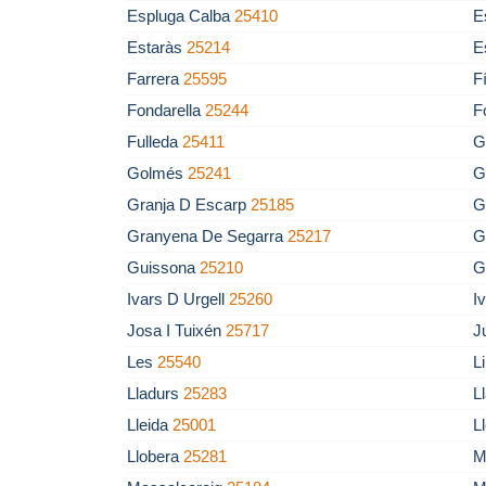
Espluga Calba
25410
E
Estaràs
25214
E
Farrera
25595
F
Fondarella
25244
F
Fulleda
25411
G
Golmés
25241
G
Granja D Escarp
25185
G
Granyena De Segarra
25217
G
Guissona
25210
G
Ivars D Urgell
25260
I
Josa I Tuixén
25717
J
Les
25540
L
Lladurs
25283
L
Lleida
25001
L
Llobera
25281
M