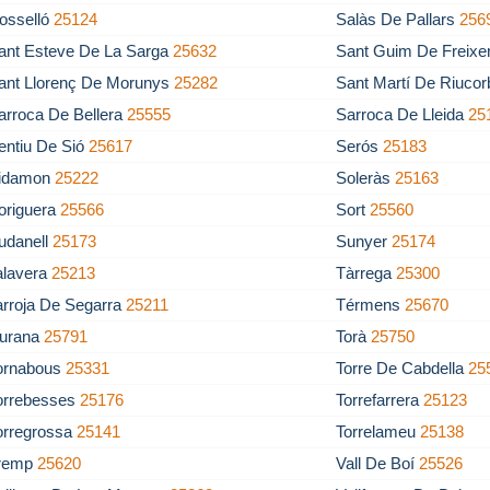
osselló
25124
Salàs De Pallars
256
ant Esteve De La Sarga
25632
Sant Guim De Freixe
ant Llorenç De Morunys
25282
Sant Martí De Riuco
arroca De Bellera
25555
Sarroca De Lleida
25
entiu De Sió
25617
Serós
25183
idamon
25222
Soleràs
25163
origuera
25566
Sort
25560
udanell
25173
Sunyer
25174
alavera
25213
Tàrrega
25300
arroja De Segarra
25211
Térmens
25670
iurana
25791
Torà
25750
ornabous
25331
Torre De Cabdella
25
orrebesses
25176
Torrefarrera
25123
orregrossa
25141
Torrelameu
25138
remp
25620
Vall De Boí
25526