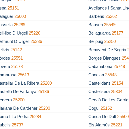
spa
25151
Avellanes I Santa Li
alaguer
25600
Barbens
25262
assella
25289
Bausen
25549
ell-lloc D Urgell
25220
Bellaguarda
25177
ellmunt D Urgell
25336
Bellpuig
25250
ellvís
25142
Benavent De Segrià
órdes
25551
Borges Blanques
254
overa
25178
Cabanabona
25748
amarasa
25613
Canejan
25548
astellar De La Ribera
25289
Castelldans
25154
astelló De Farfanya
25136
Castellserà
25334
ervera
25200
Cervià De Les Garri
lariana De Cardener
25290
Cogul
25152
oma I La Pedra
25284
Conca De Dalt
25500
ubells
25737
Els Alamús
25221