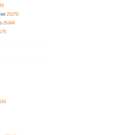
93
net
25270
rb
25344
175
515