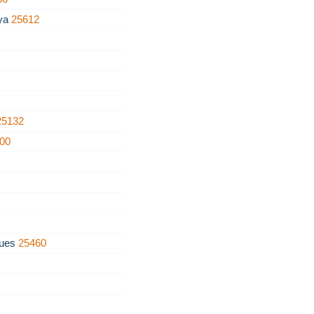
nya
25612
25132
00
gues
25460