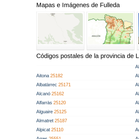
Mapas e Imágenes de Fulleda
Códigos postales de la provincia de L
A
Aitona
25182
A
Albatàrrec
25171
A
Alcanó
25162
A
Alfarràs
25120
A
Alguaire
25125
A
Almatret
25187
A
Alpicat
25110
A
Arres
25551
A