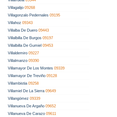
Villagalijo
09268
Villagonzalo Pedernales
09195
Villahoz
09343
Villalba De Duero
09443
Villalbilla De Burgos
09197
Villalbilla De Gumiel
09453
Villaldemiro
09227
Villalmanzo
09390
Villamayor De Los Montes
09339
Villamayor De Treviño
09128
Villambistia
09258
Villamiel De La Sierra
09649
Villangómez
09339
Villanueva De Argaño
09652
Villanueva De Carazo
09611