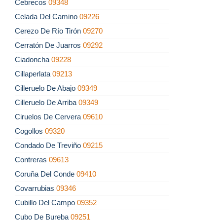
Cebrecos
09348
Celada Del Camino
09226
Cerezo De Río Tirón
09270
Cerratón De Juarros
09292
Ciadoncha
09228
Cillaperlata
09213
Cilleruelo De Abajo
09349
Cilleruelo De Arriba
09349
Ciruelos De Cervera
09610
Cogollos
09320
Condado De Treviño
09215
Contreras
09613
Coruña Del Conde
09410
Covarrubias
09346
Cubillo Del Campo
09352
Cubo De Bureba
09251