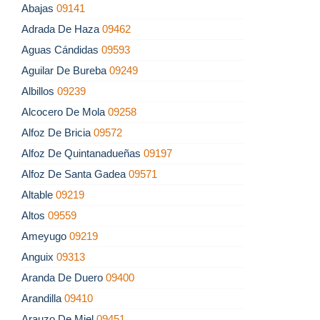
Abajas
09141
Adrada De Haza
09462
Aguas Cándidas
09593
Aguilar De Bureba
09249
Albillos
09239
Alcocero De Mola
09258
Alfoz De Bricia
09572
Alfoz De Quintanadueñas
09197
Alfoz De Santa Gadea
09571
Altable
09219
Altos
09559
Ameyugo
09219
Anguix
09313
Aranda De Duero
09400
Arandilla
09410
Arauzo De Miel
09451