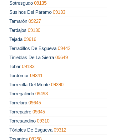
Sotresgudo
09135
Susinos Del Páramo
09133
Tamarón
09227
Tardajos
09130
Tejada
09616
Terradillos De Esgueva
09442
Tinieblas De La Sierra
09649
Tobar
09133
Tordómar
09341
Torrecilla Del Monte
09390
Torregalindo
09493
Torrelara
09645
Torrepadre
09345
Torresandino
09310
Tórtoles De Esgueva
09312
Tosantos
09258