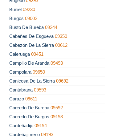
Bugedo
09293
Buniel
09230
Burgos
09002
Busto De Bureba
09244
Cabañes De Esgueva
09350
Cabezón De La Sierra
09612
Caleruega
09451
Campillo De Aranda
09493
Campolara
09650
Canicosa De La Sierra
09692
Cantabrana
09593
Carazo
09611
Carcedo De Bureba
09592
Carcedo De Burgos
09193
Cardeñadijo
09194
Cardeñajimeno
09193