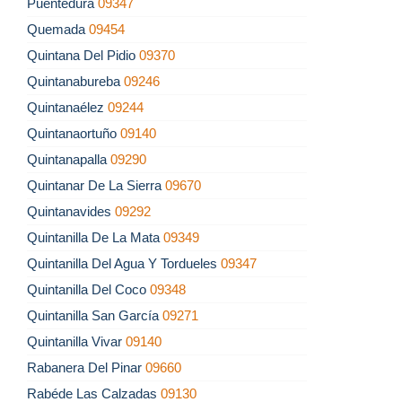
Puentedura
09347
Quemada
09454
Quintana Del Pidio
09370
Quintanabureba
09246
Quintanaélez
09244
Quintanaortuño
09140
Quintanapalla
09290
Quintanar De La Sierra
09670
Quintanavides
09292
Quintanilla De La Mata
09349
Quintanilla Del Agua Y Tordueles
09347
Quintanilla Del Coco
09348
Quintanilla San García
09271
Quintanilla Vivar
09140
Rabanera Del Pinar
09660
Rabéde Las Calzadas
09130