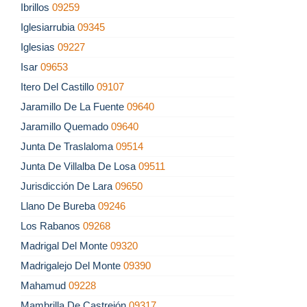
Ibrillos
09259
Iglesiarrubia
09345
Iglesias
09227
Isar
09653
Itero Del Castillo
09107
Jaramillo De La Fuente
09640
Jaramillo Quemado
09640
Junta De Traslaloma
09514
Junta De Villalba De Losa
09511
Jurisdicción De Lara
09650
Llano De Bureba
09246
Los Rabanos
09268
Madrigal Del Monte
09320
Madrigalejo Del Monte
09390
Mahamud
09228
Mambrilla De Castrejón
09317