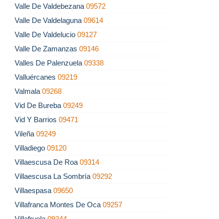
Valle De Valdebezana
09572
Valle De Valdelaguna
09614
Valle De Valdelucio
09127
Valle De Zamanzas
09146
Valles De Palenzuela
09338
Valluércanes
09219
Valmala
09268
Vid De Bureba
09249
Vid Y Barrios
09471
Vileña
09249
Villadiego
09120
Villaescusa De Roa
09314
Villaescusa La Sombría
09292
Villaespasa
09650
Villafranca Montes De Oca
09257
Villafruela
09344