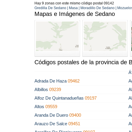
Hay 9 zonas con este mismo código postal 09142
Gredilla De Sedano | Masa | Moradillo De Sedano | Mozuelos 
Mapas e Imágenes de Sedano
Códigos postales de la provincia de 
Á
Adrada De Haza
09462
A
Albillos
09239
A
Alfoz De Quintanadueñas
09197
A
Altos
09559
A
Aranda De Duero
09400
A
Arauzo De Salce
09451
A