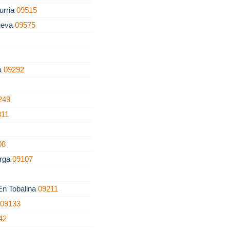
urria
09515
ueva
09575
la
09292
249
311
08
erga
09107
 En Tobalina
09211
o
09133
42