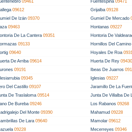
uentenebro
09461
Fuentespina
09471
allega
09612
Grijalba
09128
umiel De Izán
09370
Gumiel De Mercado
aza
09463
Hontanas
09227
ontoria De La Cantera
09351
Hontoria De Valdear
ormazas
09133
Hornillos Del Camin
ortig
09640
Hoyales De Roa
093
uerta De Arriba
09614
Huerta De Rey
0943
urones
09191
Ibeas De Juarros
09
glesiarrubia
09345
Iglesias
09227
tero Del Castillo
09107
Jaramillo De La Fue
unta De Traslaloma
09514
Junta De Villalba De
lano De Bureba
09246
Los Rabanos
09268
adrigalejo Del Monte
09390
Mahamud
09228
ambrillas De Lara
09640
Mamolar
09612
azuela
09228
Mecerreyes
09346