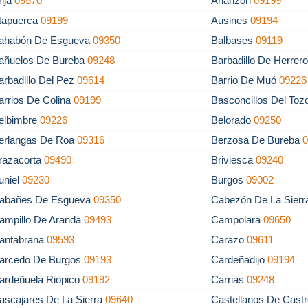
rija
09570
Arlanzón
09199
tapuerca
09199
Ausines
09194
ahabón De Esgueva
09350
Balbases
09119
añuelos De Bureba
09248
Barbadillo De Herrer
arbadillo Del Pez
09614
Barrio De Muó
09226
arrios De Colina
09199
Basconcillos Del To
elbimbre
09226
Belorado
09250
erlangas De Roa
09316
Berzosa De Bureba
razacorta
09490
Briviesca
09240
uniel
09230
Burgos
09002
abañes De Esgueva
09350
Cabezón De La Sier
ampillo De Aranda
09493
Campolara
09650
antabrana
09593
Carazo
09611
arcedo De Burgos
09193
Cardeñadijo
09194
ardeñuela Riopico
09192
Carrias
09248
ascajares De La Sierra
09640
Castellanos De Cast