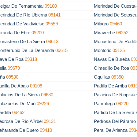
elgar De Fernamental
09100
Merindad De Cuesta-
erindad De Río Ubierna
09141
Merindad De Sotosc
erindad De Valdivielso
09559
Milagro
09460
iranda De Ebro
09200
Miraveche
09252
onasterio De La Sierra
09613
Monasterio De Rodil
onterrubio De La Demanda
09615
Montorio
09125
ava De Roa
09318
Navas De Bureba
09
eila
09679
Olmedillo De Roa
09
ña
09530
Oquillas
09350
adilla De Abajo
09109
Padilla De Arriba
091
alacios De La Sierra
09680
Palacios De Riopisu
alazuelos De Muó
09226
Pampliega
09220
ardilla
09462
Partido De La Sierra
edrosa De Río Á?rbel
09131
Pedrosa Del Páram
eñaranda De Duero
09410
Peral De Arlanza
093