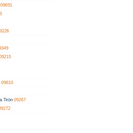
a
09691
3
9226
9349
09215
5
a
09610
a Tirón
09267
09272