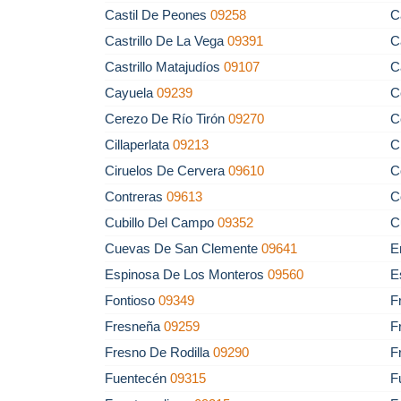
Castil De Peones
09258
C
Castrillo De La Vega
09391
C
Castrillo Matajudíos
09107
C
Cayuela
09239
C
Cerezo De Río Tirón
09270
C
Cillaperlata
09213
C
Ciruelos De Cervera
09610
C
Contreras
09613
C
Cubillo Del Campo
09352
C
Cuevas De San Clemente
09641
E
Espinosa De Los Monteros
09560
E
Fontioso
09349
F
Fresneña
09259
F
Fresno De Rodilla
09290
F
Fuentecén
09315
F