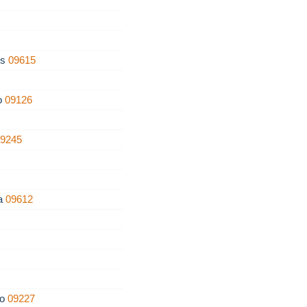
os
09615
zo
09126
09245
ra
09612
ro
09227