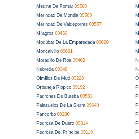
Medina De Pomar
09500
M
Merindad De Montija
09569
M
Merindad De Valdeporres
09557
M
Milagros
09460
M
Modúbar De La Emparedada
09620
M
Moncalvillo
09691
M
Moradillo De Roa
09462
N
Nebreda
09348
N
Olmillos De Muó
09228
O
Orbaneja Riopico
09192
P
Padrones De Bureba
09593
P
Palazuelos De La Sierra
09649
P
Pancorbo
09280
P
Pedrosa De Duero
09314
P
Pedrosa Del Príncipe
09119
P