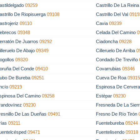
astildelgado
09259
Castrillo De La Rein
astrillo De Riopisuerga
09108
Castrillo Del Val
0919
astrojeriz
09110
Cavia
09239
ebrecos
09348
Celada Del Camino
0
erratón De Juarros
09292
Ciadoncha
09228
illeruelo De Abajo
09349
Cilleruelo De Arriba
0
ogollos
09320
Condado De Treviño
oruña Del Conde
09410
Covarrubias
09346
ubo De Bureba
09251
Cueva De Roa
0931
ncío
09219
Espinosa De Cerver
spinosa Del Camino
09258
Estépar
09230
randovínez
09230
Fresneda De La Sierr
resnillo De Las Dueñas
09491
Fresno De Río Tirón
rías
09211
Fuentebureba
09244
uentelcésped
09471
Fuentelisendo
09318