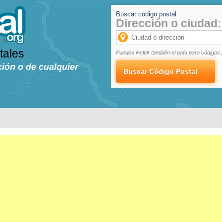
Buscar código postal
Dirección o ciudad:
tales
Puedes incluir también el país para códigos 
ción o de cualquier