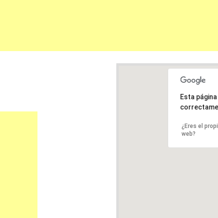
Esta págin
correctame
¿Eres el prop
web?