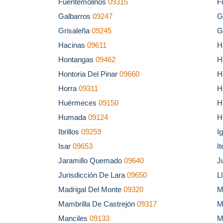
Fuentemolinos
09315
F
Galbarros
09247
G
Grisaleña
09245
G
Hacinas
09611
H
Hontangas
09462
H
Hontoria Del Pinar
09660
H
Horra
09311
H
Huérmeces
09150
H
Humada
09124
H
Ibrillos
09259
I
Isar
09653
I
Jaramillo Quemado
09640
J
Jurisdicción De Lara
09650
L
Madrigal Del Monte
09320
M
Mambrilla De Castrejón
09317
M
Manciles
09133
M