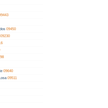
09443
ados
09450
o
09230
16
0
198
nte
09640
 Losa
09511