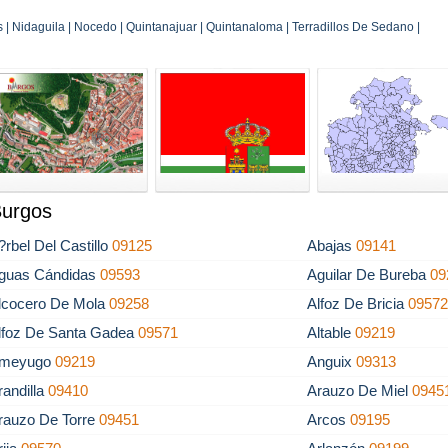
| Nidaguila | Nocedo | Quintanajuar | Quintanaloma | Terradillos De Sedano |
Burgos
?rbel Del Castillo
09125
Abajas
09141
guas Cándidas
09593
Aguilar De Bureba
09
lcocero De Mola
09258
Alfoz De Bricia
0957
lfoz De Santa Gadea
09571
Altable
09219
meyugo
09219
Anguix
09313
randilla
09410
Arauzo De Miel
0945
rauzo De Torre
09451
Arcos
09195