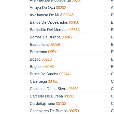
Arenillas De Riopisuerga
09107
A
Arraya De Oca
09292
A
Avellanosa De Muó
09345
B
Baños De Valdearados
09450
B
Barbadillo Del Mercado
09613
B
Barrios De Bureba
09246
B
Bascuñana
09259
B
Berberana
09511
B
Bozoó
09219
B
Bugedo
09293
B
Busto De Bureba
09244
C
Caleruega
09451
C
Canicosa De La Sierra
09692
C
Carcedo De Bureba
09592
C
Cardeñajimeno
09193
C
Cascajares De Bureba
09253
C