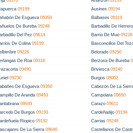
rija
09570
Arlanzón
09199
tapuerca
09199
Ausines
09194
ahabón De Esgueva
09350
Balbases
09119
añuelos De Bureba
09248
Barbadillo De Herrer
arbadillo Del Pez
09614
Barrio De Muó
09226
arrios De Colina
09199
Basconcillos Del To
elbimbre
09226
Belorado
09250
erlangas De Roa
09316
Berzosa De Bureba
razacorta
09490
Briviesca
09240
uniel
09230
Burgos
09002
abañes De Esgueva
09350
Cabezón De La Sier
ampillo De Aranda
09493
Campolara
09650
antabrana
09593
Carazo
09611
arcedo De Burgos
09193
Cardeñadijo
09194
ardeñuela Riopico
09192
Carrias
09248
ascajares De La Sierra
09640
Castellanos De Cast