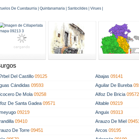
elos De Cuestaurria | Quintanamaria | Santocildes | Virues |
Burgos
?rbel Del Castillo
09125
Abajas
09141
guas Cándidas
09593
Aguilar De Bureba
09
lcocero De Mola
09258
Alfoz De Bricia
0957
lfoz De Santa Gadea
09571
Altable
09219
meyugo
09219
Anguix
09313
randilla
09410
Arauzo De Miel
0945
rauzo De Torre
09451
Arcos
09195