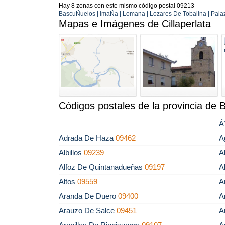
Hay 8 zonas con este mismo código postal 09213
BascuÑuelos | ImaÑa | Lomana | Lozares De Tobalina | Palazu
Mapas e Imágenes de Cillaperlata
Códigos postales de la provincia de 
Á
Adrada De Haza
09462
A
Albillos
09239
A
Alfoz De Quintanadueñas
09197
A
Altos
09559
A
Aranda De Duero
09400
A
Arauzo De Salce
09451
A