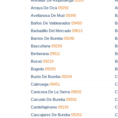
Arenillas De Riopisuerga
09107
A
Arraya De Oca
09292
A
Avellanosa De Muó
09345
B
Baños De Valdearados
09450
B
Barbadillo Del Mercado
09613
B
Barrios De Bureba
09246
B
Bascuñana
09259
B
Berberana
09511
B
Bozoó
09219
B
Bugedo
09293
B
Busto De Bureba
09244
C
Caleruega
09451
C
Canicosa De La Sierra
09692
C
Carcedo De Bureba
09592
C
Cardeñajimeno
09193
C
Cascajares De Bureba
09253
C