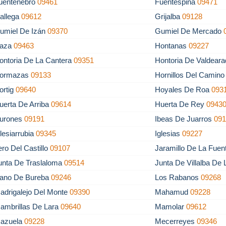
uentenebro
09461
Fuentespina
09471
allega
09612
Grijalba
09128
umiel De Izán
09370
Gumiel De Mercado
aza
09463
Hontanas
09227
ontoria De La Cantera
09351
Hontoria De Valdear
ormazas
09133
Hornillos Del Camin
ortig
09640
Hoyales De Roa
093
uerta De Arriba
09614
Huerta De Rey
0943
urones
09191
Ibeas De Juarros
09
glesiarrubia
09345
Iglesias
09227
tero Del Castillo
09107
Jaramillo De La Fue
unta De Traslaloma
09514
Junta De Villalba De
lano De Bureba
09246
Los Rabanos
09268
adrigalejo Del Monte
09390
Mahamud
09228
ambrillas De Lara
09640
Mamolar
09612
azuela
09228
Mecerreyes
09346