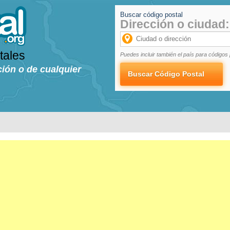
Buscar código postal
Dirección o ciudad:
tales
Puedes incluir también el país para códigos 
ción o de cualquier