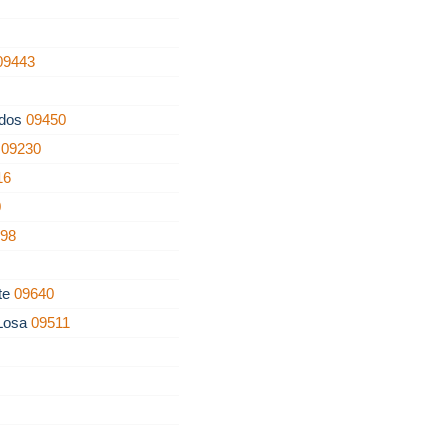
09443
ados
09450
o
09230
16
0
198
nte
09640
 Losa
09511