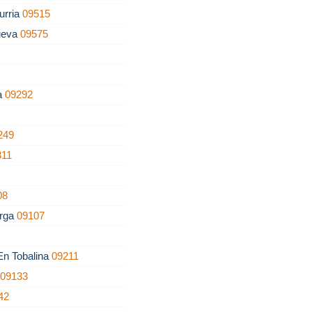
urria
09515
ueva
09575
la
09292
249
311
08
erga
09107
 En Tobalina
09211
o
09133
42