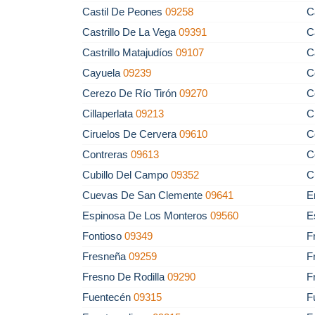
Castil De Peones
09258
C
Castrillo De La Vega
09391
C
Castrillo Matajudíos
09107
C
Cayuela
09239
C
Cerezo De Río Tirón
09270
C
Cillaperlata
09213
C
Ciruelos De Cervera
09610
C
Contreras
09613
C
Cubillo Del Campo
09352
C
Cuevas De San Clemente
09641
E
Espinosa De Los Monteros
09560
E
Fontioso
09349
F
Fresneña
09259
F
Fresno De Rodilla
09290
F
Fuentecén
09315
F