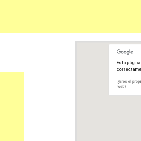
Esta págin
correctame
¿Eres el prop
web?