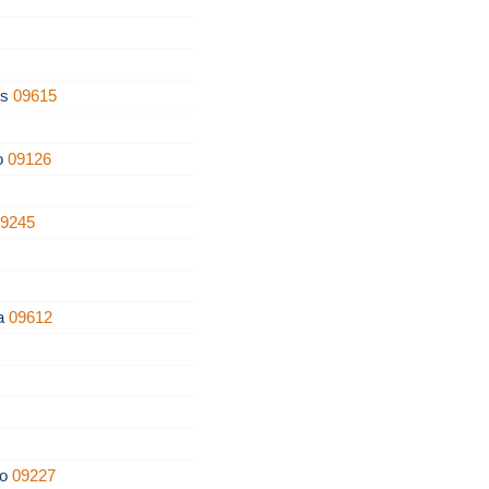
os
09615
zo
09126
09245
ra
09612
ro
09227