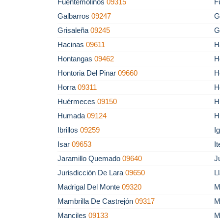
Fuentemolinos
09315
F
Galbarros
09247
G
Grisaleña
09245
G
Hacinas
09611
H
Hontangas
09462
H
Hontoria Del Pinar
09660
H
Horra
09311
H
Huérmeces
09150
H
Humada
09124
H
Ibrillos
09259
I
Isar
09653
I
Jaramillo Quemado
09640
J
Jurisdicción De Lara
09650
L
Madrigal Del Monte
09320
M
Mambrilla De Castrejón
09317
M
Manciles
09133
M