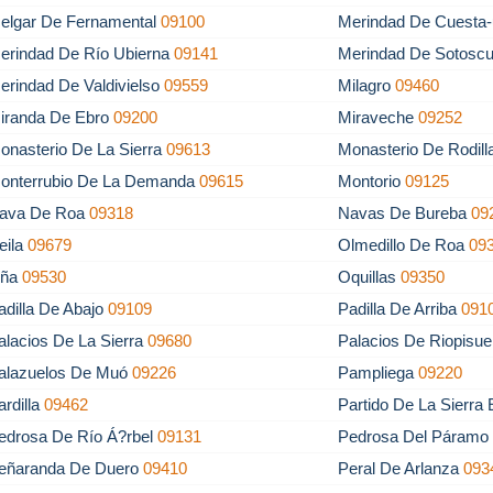
elgar De Fernamental
09100
Merindad De Cuesta-
erindad De Río Ubierna
09141
Merindad De Sotosc
erindad De Valdivielso
09559
Milagro
09460
iranda De Ebro
09200
Miraveche
09252
onasterio De La Sierra
09613
Monasterio De Rodil
onterrubio De La Demanda
09615
Montorio
09125
ava De Roa
09318
Navas De Bureba
09
eila
09679
Olmedillo De Roa
09
ña
09530
Oquillas
09350
adilla De Abajo
09109
Padilla De Arriba
091
alacios De La Sierra
09680
Palacios De Riopisu
alazuelos De Muó
09226
Pampliega
09220
ardilla
09462
Partido De La Sierra
edrosa De Río Á?rbel
09131
Pedrosa Del Páram
eñaranda De Duero
09410
Peral De Arlanza
093