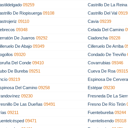
astildelgado
09259
Castrillo De La Rein
astrillo De Riopisuerga
09108
Castrillo Del Val
0919
astrojeriz
09110
Cavia
09239
ebrecos
09348
Celada Del Camino
0
erratón De Juarros
09292
Ciadoncha
09228
illeruelo De Abajo
09349
Cilleruelo De Arriba
0
ogollos
09320
Condado De Treviño
oruña Del Conde
09410
Covarrubias
09346
ubo De Bureba
09251
Cueva De Roa
0931
ncío
09219
Espinosa De Cerver
spinosa Del Camino
09258
Estépar
09230
randovínez
09230
Fresneda De La Sierr
resnillo De Las Dueñas
09491
Fresno De Río Tirón
rías
09211
Fuentebureba
09244
uentelcésped
09471
Fuentelisendo
09318