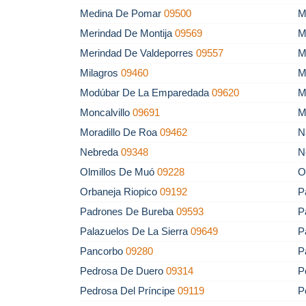
Medina De Pomar
09500
M
Merindad De Montija
09569
M
Merindad De Valdeporres
09557
M
Milagros
09460
M
Modúbar De La Emparedada
09620
M
Moncalvillo
09691
M
Moradillo De Roa
09462
N
Nebreda
09348
N
Olmillos De Muó
09228
O
Orbaneja Riopico
09192
P
Padrones De Bureba
09593
P
Palazuelos De La Sierra
09649
P
Pancorbo
09280
P
Pedrosa De Duero
09314
P
Pedrosa Del Príncipe
09119
P