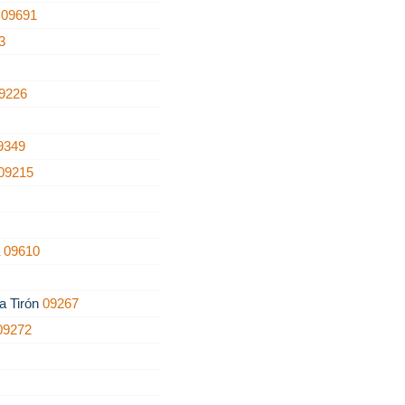
a
09691
3
9226
9349
09215
5
a
09610
a Tirón
09267
09272