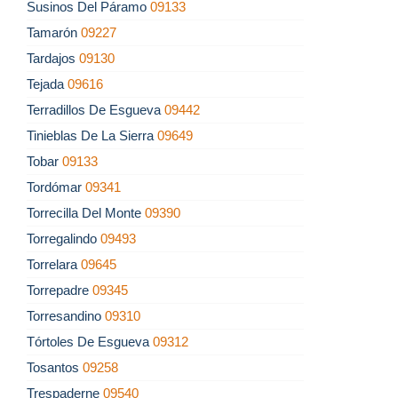
Susinos Del Páramo
09133
Tamarón
09227
Tardajos
09130
Tejada
09616
Terradillos De Esgueva
09442
Tinieblas De La Sierra
09649
Tobar
09133
Tordómar
09341
Torrecilla Del Monte
09390
Torregalindo
09493
Torrelara
09645
Torrepadre
09345
Torresandino
09310
Tórtoles De Esgueva
09312
Tosantos
09258
Trespaderne
09540