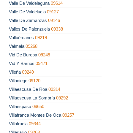
Valle De Valdelaguna
09614
Valle De Valdelucio
09127
Valle De Zamanzas
09146
Valles De Palenzuela
09338
Valluércanes
09219
Valmala
09268
Vid De Bureba
09249
Vid Y Barrios
09471
Vileña
09249
Villadiego
09120
Villaescusa De Roa
09314
Villaescusa La Sombría
09292
Villaespasa
09650
Villafranca Montes De Oca
09257
Villafruela
09344
Villagalijo
09268