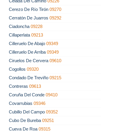
Celada Del Camino
09226
Cerezo De Río Tirón
09270
Cerratón De Juarros
09292
Ciadoncha
09228
Cillaperlata
09213
Cilleruelo De Abajo
09349
Cilleruelo De Arriba
09349
Ciruelos De Cervera
09610
Cogollos
09320
Condado De Treviño
09215
Contreras
09613
Coruña Del Conde
09410
Covarrubias
09346
Cubillo Del Campo
09352
Cubo De Bureba
09251
Cueva De Roa
09315