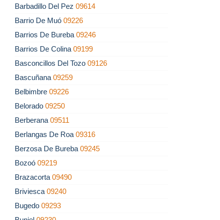
Barbadillo Del Pez
09614
Barrio De Muó
09226
Barrios De Bureba
09246
Barrios De Colina
09199
Basconcillos Del Tozo
09126
Bascuñana
09259
Belbimbre
09226
Belorado
09250
Berberana
09511
Berlangas De Roa
09316
Berzosa De Bureba
09245
Bozoó
09219
Brazacorta
09490
Briviesca
09240
Bugedo
09293
Buniel
09230