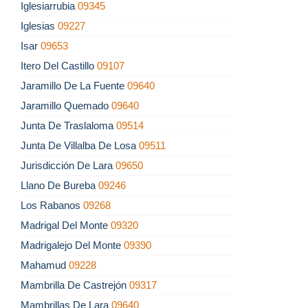
Iglesiarrubia
09345
Iglesias
09227
Isar
09653
Itero Del Castillo
09107
Jaramillo De La Fuente
09640
Jaramillo Quemado
09640
Junta De Traslaloma
09514
Junta De Villalba De Losa
09511
Jurisdicción De Lara
09650
Llano De Bureba
09246
Los Rabanos
09268
Madrigal Del Monte
09320
Madrigalejo Del Monte
09390
Mahamud
09228
Mambrilla De Castrejón
09317
Mambrillas De Lara
09640