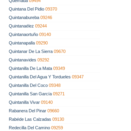
Quemada
09454
Quintana Del Pidio
09370
Quintanabureba
09246
Quintanaélez
09244
Quintanaortuño
09140
Quintanapalla
09290
Quintanar De La Sierra
09670
Quintanavides
09292
Quintanilla De La Mata
09349
Quintanilla Del Agua Y Tordueles
09347
Quintanilla Del Coco
09348
Quintanilla San García
09271
Quintanilla Vivar
09140
Rabanera Del Pinar
09660
Rabéde Las Calzadas
09130
Redecilla Del Camino
09259