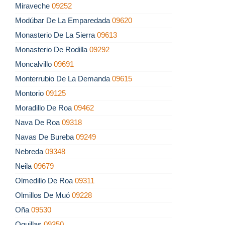
Miraveche
09252
Modúbar De La Emparedada
09620
Monasterio De La Sierra
09613
Monasterio De Rodilla
09292
Moncalvillo
09691
Monterrubio De La Demanda
09615
Montorio
09125
Moradillo De Roa
09462
Nava De Roa
09318
Navas De Bureba
09249
Nebreda
09348
Neila
09679
Olmedillo De Roa
09311
Olmillos De Muó
09228
Oña
09530
Oquillas
09350