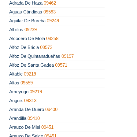
Adrada De Haza
09462
Aguas Cándidas
09593
Aguilar De Bureba
09249
Albillos
09239
Alcocero De Mola
09258
Alfoz De Bricia
09572
Alfoz De Quintanadueñas
09197
Alfoz De Santa Gadea
09571
Altable
09219
Altos
09559
Ameyugo
09219
Anguix
09313
Aranda De Duero
09400
Arandilla
09410
Arauzo De Miel
09451
Arauzo De Salce
09451