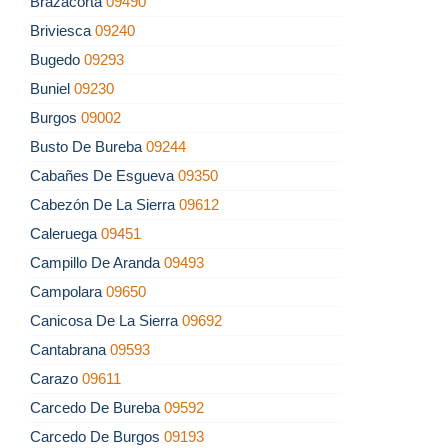
Brazacorta
09490
Briviesca
09240
Bugedo
09293
Buniel
09230
Burgos
09002
Busto De Bureba
09244
Cabañes De Esgueva
09350
Cabezón De La Sierra
09612
Caleruega
09451
Campillo De Aranda
09493
Campolara
09650
Canicosa De La Sierra
09692
Cantabrana
09593
Carazo
09611
Carcedo De Bureba
09592
Carcedo De Burgos
09193