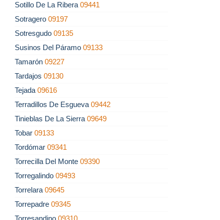
Sotillo De La Ribera
09441
Sotragero
09197
Sotresgudo
09135
Susinos Del Páramo
09133
Tamarón
09227
Tardajos
09130
Tejada
09616
Terradillos De Esgueva
09442
Tinieblas De La Sierra
09649
Tobar
09133
Tordómar
09341
Torrecilla Del Monte
09390
Torregalindo
09493
Torrelara
09645
Torrepadre
09345
Torresandino
09310