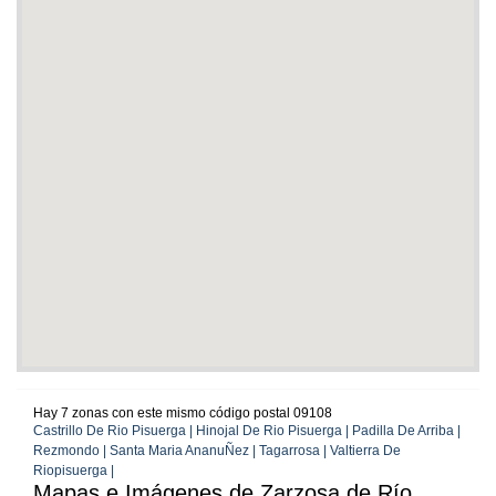
Hay 7 zonas con este mismo código postal 09108
Castrillo De Rio Pisuerga | Hinojal De Rio Pisuerga | Padilla De Arriba |
Rezmondo | Santa Maria AnanuÑez | Tagarrosa | Valtierra De
Riopisuerga |
Mapas e Imágenes de Zarzosa de Río