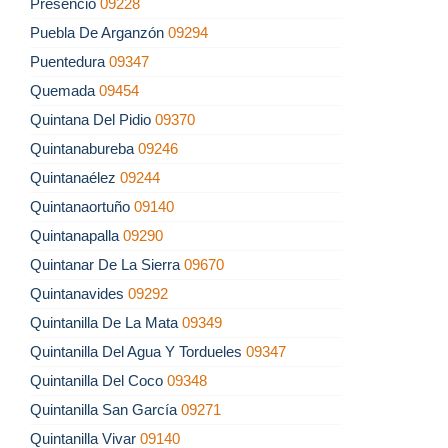
Presencio
09228
Puebla De Arganzón
09294
Puentedura
09347
Quemada
09454
Quintana Del Pidio
09370
Quintanabureba
09246
Quintanaélez
09244
Quintanaortuño
09140
Quintanapalla
09290
Quintanar De La Sierra
09670
Quintanavides
09292
Quintanilla De La Mata
09349
Quintanilla Del Agua Y Tordueles
09347
Quintanilla Del Coco
09348
Quintanilla San García
09271
Quintanilla Vivar
09140