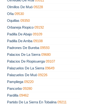
Olmedillo De Roa
09311
Olmillos De Muó
09228
Oña
09530
Oquillas
09350
Orbaneja Riopico
09192
Padilla De Abajo
09109
Padilla De Arriba
09108
Padrones De Bureba
09593
Palacios De La Sierra
09680
Palacios De Riopisuerga
09107
Palazuelos De La Sierra
09649
Palazuelos De Muó
09226
Pampliega
09220
Pancorbo
09280
Pardilla
09462
Partido De La Sierra En Tobalina
09211