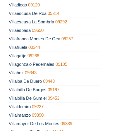
Villadiego
09120
Villaescusa De Roa
09314
Villaescusa La Sombría
09292
Villaespasa
09650
Villafranca Montes De Oca
09257
Villafruela
09344
Villagalijo
09268
Villagonzalo Pedernales
09195
Villahoz
09343
Villalba De Duero
09443
Villalbilla De Burgos
09197
Villalbilla De Gumiel
09453
Villaldemiro
09227
Villalmanzo
09390
Villamayor De Los Montes
09339