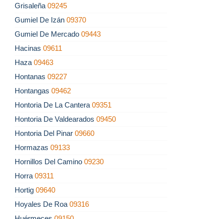
Grisaleña
09245
Gumiel De Izán
09370
Gumiel De Mercado
09443
Hacinas
09611
Haza
09463
Hontanas
09227
Hontangas
09462
Hontoria De La Cantera
09351
Hontoria De Valdearados
09450
Hontoria Del Pinar
09660
Hormazas
09133
Hornillos Del Camino
09230
Horra
09311
Hortig
09640
Hoyales De Roa
09316
Huérmeces
09150