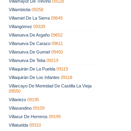
Villamayor De Treviño
09128
Villambistia
09258
Villamiel De La Sierra
09649
Villangómez
09339
Villanueva De Argaño
09652
Villanueva De Carazo
09611
Villanueva De Gumiel
09450
Villanueva De Teba
09219
Villaquirán De La Puebla
09119
Villaquirán De Los Infantes
09118
Villarcayo De Merindad De Castilla La Vieja
09550
Villariezo
09195
Villasandino
09109
Villasur De Herreros
09199
Villatuelda
09310