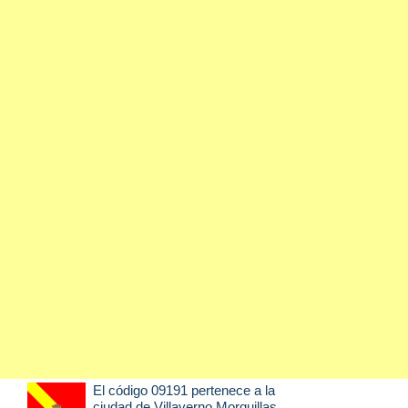
El código 09191 pertenece a la
ciudad de
Villayerno Morquillas
,