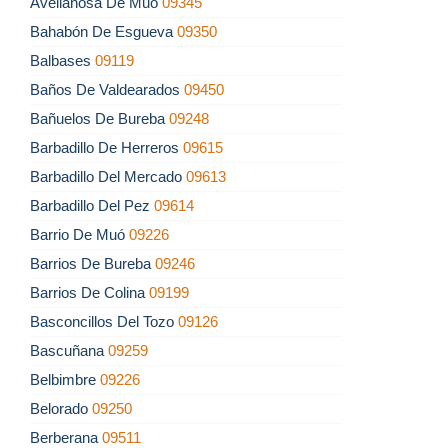
Avellanosa De Muó
09345
Bahabón De Esgueva
09350
Balbases
09119
Baños De Valdearados
09450
Bañuelos De Bureba
09248
Barbadillo De Herreros
09615
Barbadillo Del Mercado
09613
Barbadillo Del Pez
09614
Barrio De Muó
09226
Barrios De Bureba
09246
Barrios De Colina
09199
Basconcillos Del Tozo
09126
Bascuñana
09259
Belbimbre
09226
Belorado
09250
Berberana
09511