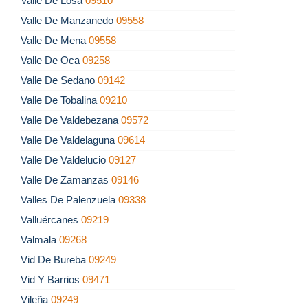
Valle De Losa
09510
Valle De Manzanedo
09558
Valle De Mena
09558
Valle De Oca
09258
Valle De Sedano
09142
Valle De Tobalina
09210
Valle De Valdebezana
09572
Valle De Valdelaguna
09614
Valle De Valdelucio
09127
Valle De Zamanzas
09146
Valles De Palenzuela
09338
Valluércanes
09219
Valmala
09268
Vid De Bureba
09249
Vid Y Barrios
09471
Vileña
09249