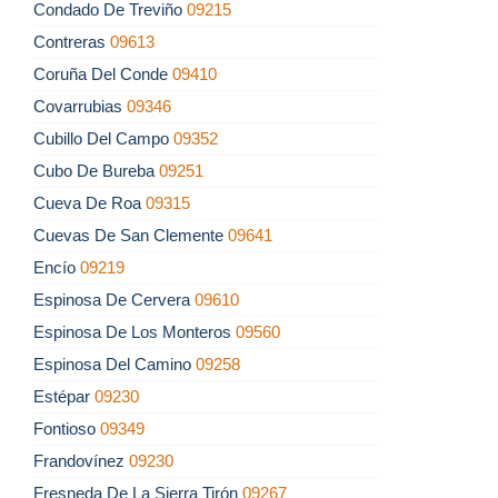
Condado De Treviño
09215
Contreras
09613
Coruña Del Conde
09410
Covarrubias
09346
Cubillo Del Campo
09352
Cubo De Bureba
09251
Cueva De Roa
09315
Cuevas De San Clemente
09641
Encío
09219
Espinosa De Cervera
09610
Espinosa De Los Monteros
09560
Espinosa Del Camino
09258
Estépar
09230
Fontioso
09349
Frandovínez
09230
Fresneda De La Sierra Tirón
09267