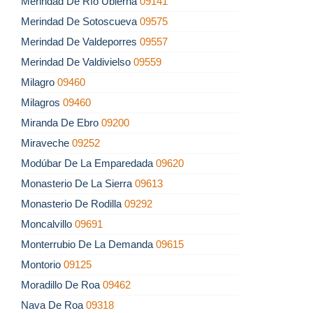
Merindad De Río Ubierna
09141
Merindad De Sotoscueva
09575
Merindad De Valdeporres
09557
Merindad De Valdivielso
09559
Milagro
09460
Milagros
09460
Miranda De Ebro
09200
Miraveche
09252
Modúbar De La Emparedada
09620
Monasterio De La Sierra
09613
Monasterio De Rodilla
09292
Moncalvillo
09691
Monterrubio De La Demanda
09615
Montorio
09125
Moradillo De Roa
09462
Nava De Roa
09318