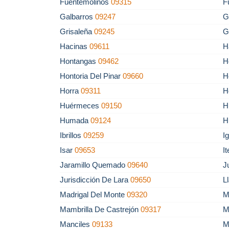
Fuentemolinos
09315
F
Galbarros
09247
G
Grisaleña
09245
G
Hacinas
09611
H
Hontangas
09462
H
Hontoria Del Pinar
09660
H
Horra
09311
H
Huérmeces
09150
H
Humada
09124
H
Ibrillos
09259
I
Isar
09653
I
Jaramillo Quemado
09640
J
Jurisdicción De Lara
09650
L
Madrigal Del Monte
09320
M
Mambrilla De Castrejón
09317
M
Manciles
09133
M