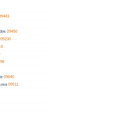
09443
ados
09450
o
09230
16
0
198
nte
09640
 Losa
09511