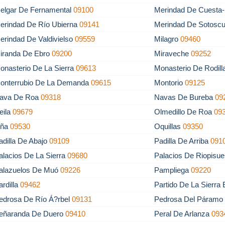
elgar De Fernamental
09100
Merindad De Cuesta-
erindad De Río Ubierna
09141
Merindad De Sotosc
erindad De Valdivielso
09559
Milagro
09460
iranda De Ebro
09200
Miraveche
09252
onasterio De La Sierra
09613
Monasterio De Rodil
onterrubio De La Demanda
09615
Montorio
09125
ava De Roa
09318
Navas De Bureba
09
eila
09679
Olmedillo De Roa
09
ña
09530
Oquillas
09350
adilla De Abajo
09109
Padilla De Arriba
091
alacios De La Sierra
09680
Palacios De Riopisu
alazuelos De Muó
09226
Pampliega
09220
ardilla
09462
Partido De La Sierra
edrosa De Río Á?rbel
09131
Pedrosa Del Páram
eñaranda De Duero
09410
Peral De Arlanza
093