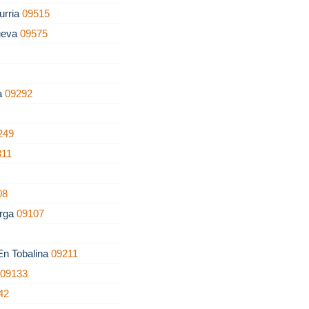
urria
09515
ueva
09575
la
09292
249
311
08
erga
09107
 En Tobalina
09211
o
09133
42