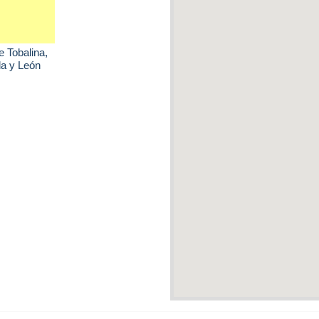
e Tobalina
,
la y León