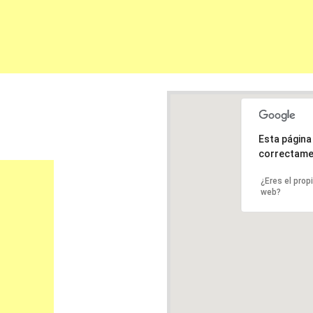
Esta págin
correctame
¿Eres el prop
web?