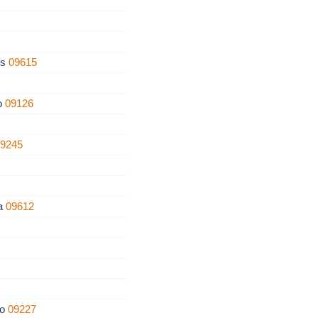
os
09615
zo
09126
09245
ra
09612
ro
09227