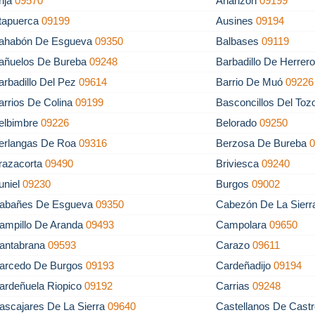
rija
09570
Arlanzón
09199
tapuerca
09199
Ausines
09194
ahabón De Esgueva
09350
Balbases
09119
añuelos De Bureba
09248
Barbadillo De Herrer
arbadillo Del Pez
09614
Barrio De Muó
09226
arrios De Colina
09199
Basconcillos Del To
elbimbre
09226
Belorado
09250
erlangas De Roa
09316
Berzosa De Bureba
razacorta
09490
Briviesca
09240
uniel
09230
Burgos
09002
abañes De Esgueva
09350
Cabezón De La Sier
ampillo De Aranda
09493
Campolara
09650
antabrana
09593
Carazo
09611
arcedo De Burgos
09193
Cardeñadijo
09194
ardeñuela Riopico
09192
Carrias
09248
ascajares De La Sierra
09640
Castellanos De Cast