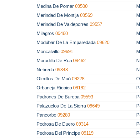
Medina De Pomar
09500
M
Merindad De Montija
09569
M
Merindad De Valdeporres
09557
M
Milagros
09460
M
Modúbar De La Emparedada
09620
M
Moncalvillo
09691
M
Moradillo De Roa
09462
N
Nebreda
09348
N
Olmillos De Muó
09228
O
Orbaneja Riopico
09192
P
Padrones De Bureba
09593
P
Palazuelos De La Sierra
09649
P
Pancorbo
09280
P
Pedrosa De Duero
09314
P
Pedrosa Del Príncipe
09119
P