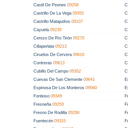
Castil De Peones
09258
C
Castrillo De La Vega
09391
C
Castrillo Matajudíos
09107
C
Cayuela
09239
C
Cerezo De Río Tirón
09270
C
Cillaperlata
09213
C
Ciruelos De Cervera
09610
C
Contreras
09613
C
Cubillo Del Campo
09352
C
Cuevas De San Clemente
09641
E
Espinosa De Los Monteros
09560
E
Fontioso
09349
F
Fresneña
09259
F
Fresno De Rodilla
09290
F
Fuentecén
09315
F