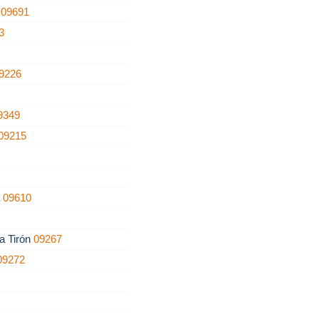
a
09691
3
9226
9349
09215
5
a
09610
a Tirón
09267
09272