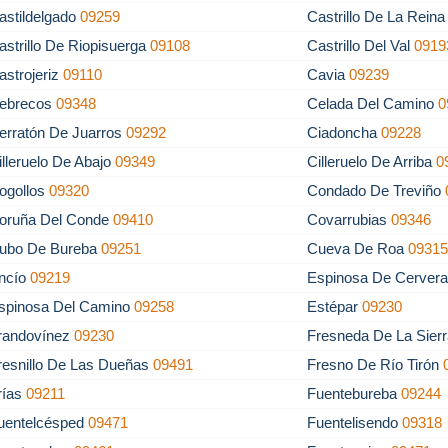
astildelgado
09259
Castrillo De La Rein
astrillo De Riopisuerga
09108
Castrillo Del Val
0919
astrojeriz
09110
Cavia
09239
ebrecos
09348
Celada Del Camino
0
erratón De Juarros
09292
Ciadoncha
09228
illeruelo De Abajo
09349
Cilleruelo De Arriba
0
ogollos
09320
Condado De Treviño
oruña Del Conde
09410
Covarrubias
09346
ubo De Bureba
09251
Cueva De Roa
0931
ncío
09219
Espinosa De Cerver
spinosa Del Camino
09258
Estépar
09230
randovínez
09230
Fresneda De La Sierr
resnillo De Las Dueñas
09491
Fresno De Río Tirón
rías
09211
Fuentebureba
09244
uentelcésped
09471
Fuentelisendo
09318