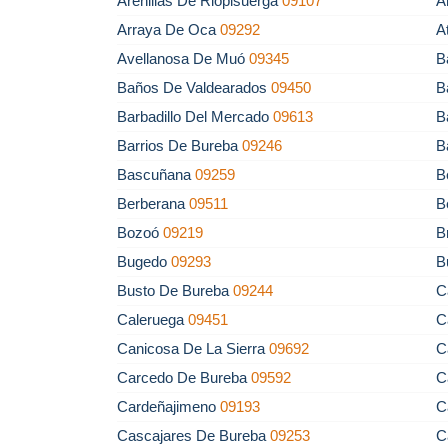
Arenillas De Riopisuerga
09107
A
Arraya De Oca
09292
A
Avellanosa De Muó
09345
B
Baños De Valdearados
09450
B
Barbadillo Del Mercado
09613
B
Barrios De Bureba
09246
B
Bascuñana
09259
B
Berberana
09511
B
Bozoó
09219
B
Bugedo
09293
B
Busto De Bureba
09244
C
Caleruega
09451
C
Canicosa De La Sierra
09692
C
Carcedo De Bureba
09592
C
Cardeñajimeno
09193
C
Cascajares De Bureba
09253
C