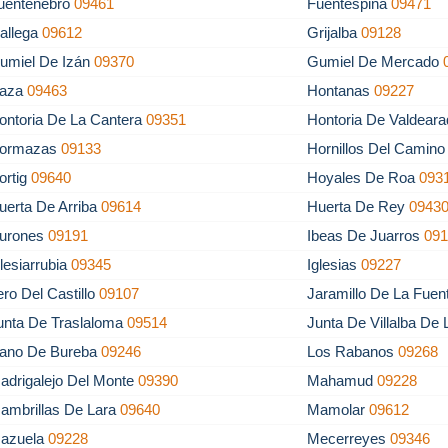
uentenebro
09461
Fuentespina
09471
allega
09612
Grijalba
09128
umiel De Izán
09370
Gumiel De Mercado
aza
09463
Hontanas
09227
ontoria De La Cantera
09351
Hontoria De Valdear
ormazas
09133
Hornillos Del Camin
ortig
09640
Hoyales De Roa
093
uerta De Arriba
09614
Huerta De Rey
0943
urones
09191
Ibeas De Juarros
09
glesiarrubia
09345
Iglesias
09227
tero Del Castillo
09107
Jaramillo De La Fue
unta De Traslaloma
09514
Junta De Villalba De
lano De Bureba
09246
Los Rabanos
09268
adrigalejo Del Monte
09390
Mahamud
09228
ambrillas De Lara
09640
Mamolar
09612
azuela
09228
Mecerreyes
09346