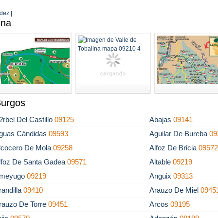
dez |
ina
Burgos
?rbel Del Castillo
09125
Abajas
09141
guas Cándidas
09593
Aguilar De Bureba
09
lcocero De Mola
09258
Alfoz De Bricia
0957
lfoz De Santa Gadea
09571
Altable
09219
meyugo
09219
Anguix
09313
randilla
09410
Arauzo De Miel
0945
rauzo De Torre
09451
Arcos
09195