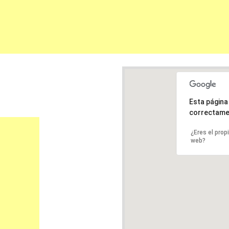
Esta págin
correctame
¿Eres el prop
web?