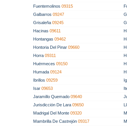
Fuentemolinos
09315
F
Galbarros
09247
G
Grisaleña
09245
G
Hacinas
09611
H
Hontangas
09462
H
Hontoria Del Pinar
09660
H
Horra
09311
H
Huérmeces
09150
H
Humada
09124
H
Ibrillos
09259
I
Isar
09653
I
Jaramillo Quemado
09640
J
Jurisdicción De Lara
09650
L
Madrigal Del Monte
09320
M
Mambrilla De Castrejón
09317
M