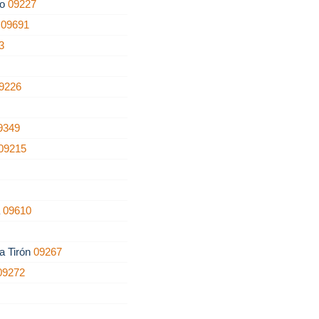
ro
09227
a
09691
3
9226
9349
09215
5
a
09610
a Tirón
09267
09272