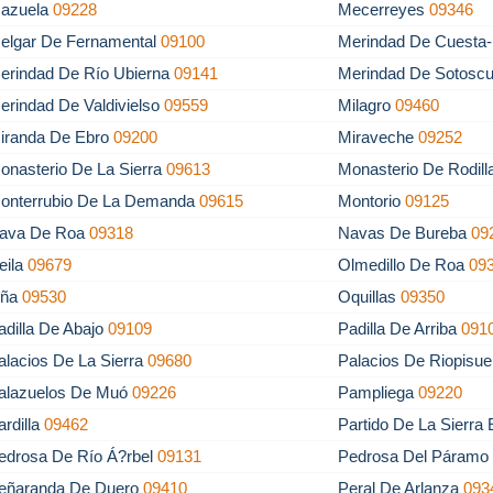
azuela
09228
Mecerreyes
09346
elgar De Fernamental
09100
Merindad De Cuesta-
erindad De Río Ubierna
09141
Merindad De Sotosc
erindad De Valdivielso
09559
Milagro
09460
iranda De Ebro
09200
Miraveche
09252
onasterio De La Sierra
09613
Monasterio De Rodil
onterrubio De La Demanda
09615
Montorio
09125
ava De Roa
09318
Navas De Bureba
09
eila
09679
Olmedillo De Roa
09
ña
09530
Oquillas
09350
adilla De Abajo
09109
Padilla De Arriba
091
alacios De La Sierra
09680
Palacios De Riopisu
alazuelos De Muó
09226
Pampliega
09220
ardilla
09462
Partido De La Sierra
edrosa De Río Á?rbel
09131
Pedrosa Del Páram
eñaranda De Duero
09410
Peral De Arlanza
093