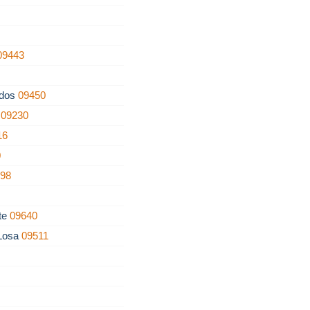
09443
ados
09450
o
09230
16
0
198
nte
09640
 Losa
09511