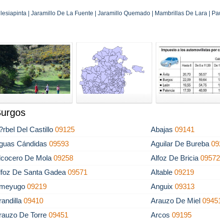
glesiapinta | Jaramillo De La Fuente | Jaramillo Quemado | Mambrillas De Lara | Pau
Burgos
?rbel Del Castillo
09125
Abajas
09141
guas Cándidas
09593
Aguilar De Bureba
09
lcocero De Mola
09258
Alfoz De Bricia
0957
lfoz De Santa Gadea
09571
Altable
09219
meyugo
09219
Anguix
09313
randilla
09410
Arauzo De Miel
0945
rauzo De Torre
09451
Arcos
09195