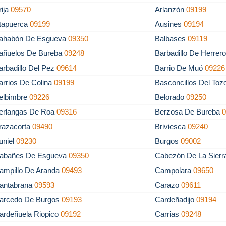
rija
09570
Arlanzón
09199
tapuerca
09199
Ausines
09194
ahabón De Esgueva
09350
Balbases
09119
añuelos De Bureba
09248
Barbadillo De Herrer
arbadillo Del Pez
09614
Barrio De Muó
09226
arrios De Colina
09199
Basconcillos Del To
elbimbre
09226
Belorado
09250
erlangas De Roa
09316
Berzosa De Bureba
razacorta
09490
Briviesca
09240
uniel
09230
Burgos
09002
abañes De Esgueva
09350
Cabezón De La Sier
ampillo De Aranda
09493
Campolara
09650
antabrana
09593
Carazo
09611
arcedo De Burgos
09193
Cardeñadijo
09194
ardeñuela Riopico
09192
Carrias
09248