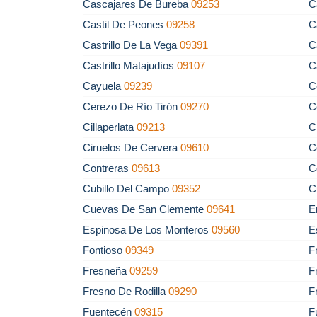
Cascajares De Bureba
09253
C
Castil De Peones
09258
C
Castrillo De La Vega
09391
C
Castrillo Matajudíos
09107
C
Cayuela
09239
C
Cerezo De Río Tirón
09270
C
Cillaperlata
09213
C
Ciruelos De Cervera
09610
C
Contreras
09613
C
Cubillo Del Campo
09352
C
Cuevas De San Clemente
09641
E
Espinosa De Los Monteros
09560
E
Fontioso
09349
F
Fresneña
09259
F
Fresno De Rodilla
09290
F
Fuentecén
09315
F