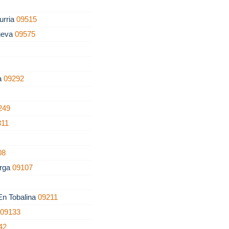
urria
09515
ueva
09575
la
09292
249
311
08
erga
09107
 En Tobalina
09211
o
09133
42