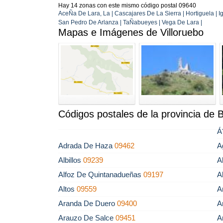
Hay 14 zonas con este mismo código postal 09640
AceÑa De Lara, La | Cascajares De La Sierra | Hortiguela | I
San Pedro De Arlanza | TaÑabueyes | Vega De Lara |
Mapas e Imágenes de Villoruebo
Códigos postales de la provincia de 
Á
Adrada De Haza
09462
A
Albillos
09239
A
Alfoz De Quintanadueñas
09197
A
Altos
09559
A
Aranda De Duero
09400
A
Arauzo De Salce
09451
A