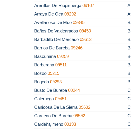
Arenillas De Riopisuerga
09107
A
Arraya De Oca
09292
A
Avellanosa De Muó
09345
B
Baños De Valdearados
09450
B
Barbadillo Del Mercado
09613
B
Barrios De Bureba
09246
B
Bascuñana
09259
B
Berberana
09511
B
Bozoó
09219
B
Bugedo
09293
B
Busto De Bureba
09244
C
Caleruega
09451
C
Canicosa De La Sierra
09692
C
Carcedo De Bureba
09592
C
Cardeñajimeno
09193
C