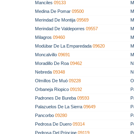
Manciles
09133
M
Medina De Pomar
09500
M
Merindad De Montija
09569
M
Merindad De Valdeporres
09557
M
Milagros
09460
M
Modúbar De La Emparedada
09620
M
Moncalvillo
09691
M
Moradillo De Roa
09462
N
Nebreda
09348
N
Olmillos De Muó
09228
O
Orbaneja Riopico
09192
P
Padrones De Bureba
09593
P
Palazuelos De La Sierra
09649
P
Pancorbo
09280
P
Pedrosa De Duero
09314
P
Pedrosa Del Príncipe
09119
P