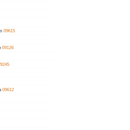
os
09615
zo
09126
09245
ra
09612