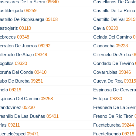
ascajares De La Sierra
09640
Castellanos De Cast
astildelgado
09259
Castrillo De La Rein
astrillo De Riopisuerga
09108
Castrillo Del Val
0919
astrojeriz
09110
Cavia
09239
ebrecos
09348
Celada Del Camino
0
erratón De Juarros
09292
Ciadoncha
09228
illeruelo De Abajo
09349
Cilleruelo De Arriba
0
ogollos
09320
Condado De Treviño
oruña Del Conde
09410
Covarrubias
09346
ubo De Bureba
09251
Cueva De Roa
0931
ncío
09219
Espinosa De Cerver
spinosa Del Camino
09258
Estépar
09230
randovínez
09230
Fresneda De La Sierr
resnillo De Las Dueñas
09491
Fresno De Río Tirón
rías
09211
Fuentebureba
09244
uentelcésped
09471
Fuentelisendo
09318