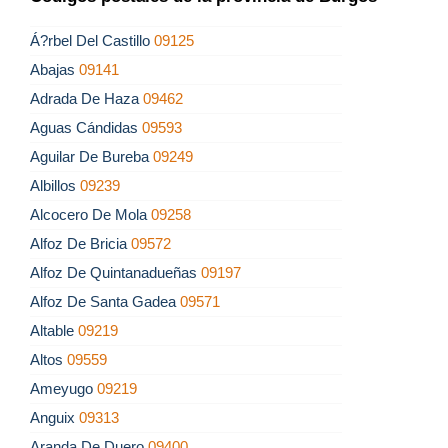
Á?rbel Del Castillo
09125
Abajas
09141
Adrada De Haza
09462
Aguas Cándidas
09593
Aguilar De Bureba
09249
Albillos
09239
Alcocero De Mola
09258
Alfoz De Bricia
09572
Alfoz De Quintanadueñas
09197
Alfoz De Santa Gadea
09571
Altable
09219
Altos
09559
Ameyugo
09219
Anguix
09313
Aranda De Duero
09400