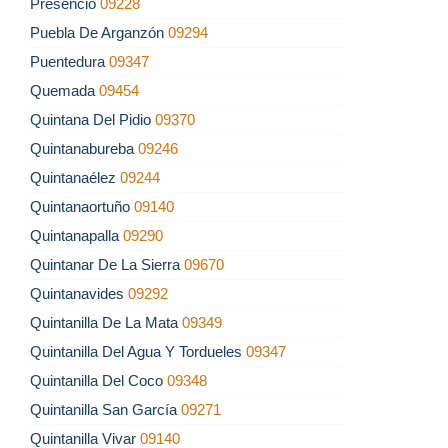
Presencio
09228
Puebla De Arganzón
09294
Puentedura
09347
Quemada
09454
Quintana Del Pidio
09370
Quintanabureba
09246
Quintanaélez
09244
Quintanaortuño
09140
Quintanapalla
09290
Quintanar De La Sierra
09670
Quintanavides
09292
Quintanilla De La Mata
09349
Quintanilla Del Agua Y Tordueles
09347
Quintanilla Del Coco
09348
Quintanilla San García
09271
Quintanilla Vivar
09140