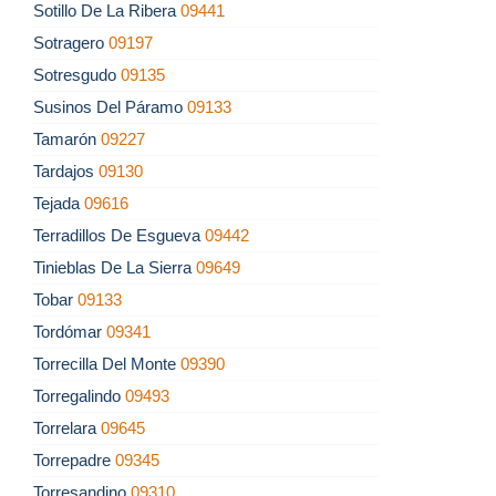
Sotillo De La Ribera
09441
Sotragero
09197
Sotresgudo
09135
Susinos Del Páramo
09133
Tamarón
09227
Tardajos
09130
Tejada
09616
Terradillos De Esgueva
09442
Tinieblas De La Sierra
09649
Tobar
09133
Tordómar
09341
Torrecilla Del Monte
09390
Torregalindo
09493
Torrelara
09645
Torrepadre
09345
Torresandino
09310