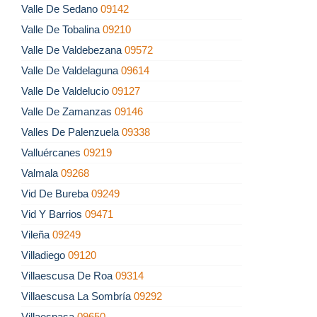
Valle De Sedano
09142
Valle De Tobalina
09210
Valle De Valdebezana
09572
Valle De Valdelaguna
09614
Valle De Valdelucio
09127
Valle De Zamanzas
09146
Valles De Palenzuela
09338
Valluércanes
09219
Valmala
09268
Vid De Bureba
09249
Vid Y Barrios
09471
Vileña
09249
Villadiego
09120
Villaescusa De Roa
09314
Villaescusa La Sombría
09292
Villaespasa
09650