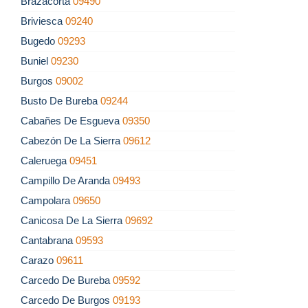
Brazacorta
09490
Briviesca
09240
Bugedo
09293
Buniel
09230
Burgos
09002
Busto De Bureba
09244
Cabañes De Esgueva
09350
Cabezón De La Sierra
09612
Caleruega
09451
Campillo De Aranda
09493
Campolara
09650
Canicosa De La Sierra
09692
Cantabrana
09593
Carazo
09611
Carcedo De Bureba
09592
Carcedo De Burgos
09193