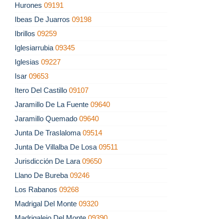
Hurones
09191
Ibeas De Juarros
09198
Ibrillos
09259
Iglesiarrubia
09345
Iglesias
09227
Isar
09653
Itero Del Castillo
09107
Jaramillo De La Fuente
09640
Jaramillo Quemado
09640
Junta De Traslaloma
09514
Junta De Villalba De Losa
09511
Jurisdicción De Lara
09650
Llano De Bureba
09246
Los Rabanos
09268
Madrigal Del Monte
09320
Madrigalejo Del Monte
09390