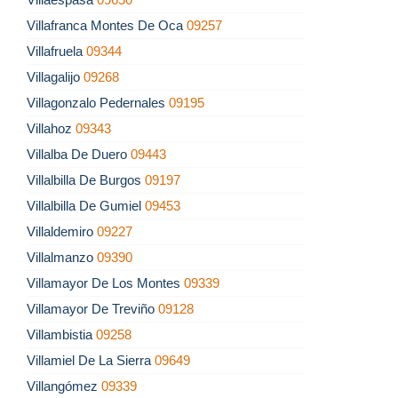
Villafranca Montes De Oca
09257
Villafruela
09344
Villagalijo
09268
Villagonzalo Pedernales
09195
Villahoz
09343
Villalba De Duero
09443
Villalbilla De Burgos
09197
Villalbilla De Gumiel
09453
Villaldemiro
09227
Villalmanzo
09390
Villamayor De Los Montes
09339
Villamayor De Treviño
09128
Villambistia
09258
Villamiel De La Sierra
09649
Villangómez
09339