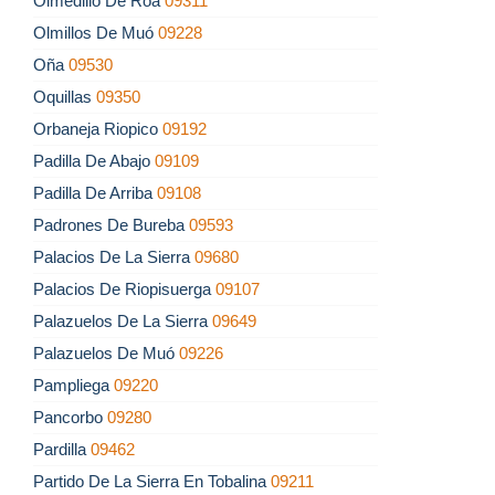
Olmedillo De Roa
09311
Olmillos De Muó
09228
Oña
09530
Oquillas
09350
Orbaneja Riopico
09192
Padilla De Abajo
09109
Padilla De Arriba
09108
Padrones De Bureba
09593
Palacios De La Sierra
09680
Palacios De Riopisuerga
09107
Palazuelos De La Sierra
09649
Palazuelos De Muó
09226
Pampliega
09220
Pancorbo
09280
Pardilla
09462
Partido De La Sierra En Tobalina
09211