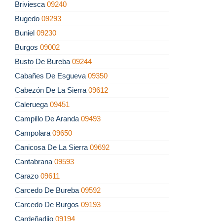
Briviesca
09240
Bugedo
09293
Buniel
09230
Burgos
09002
Busto De Bureba
09244
Cabañes De Esgueva
09350
Cabezón De La Sierra
09612
Caleruega
09451
Campillo De Aranda
09493
Campolara
09650
Canicosa De La Sierra
09692
Cantabrana
09593
Carazo
09611
Carcedo De Bureba
09592
Carcedo De Burgos
09193
Cardeñadijo
09194