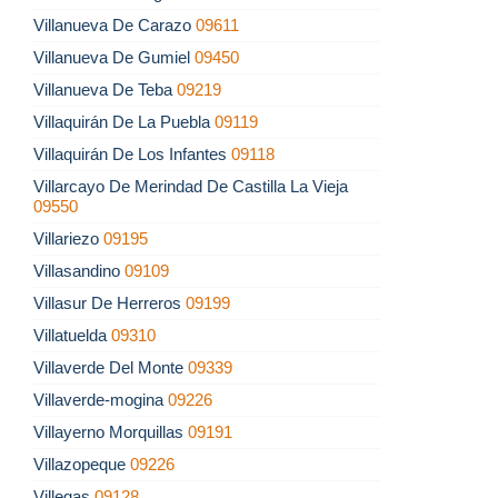
Villanueva De Carazo
09611
Villanueva De Gumiel
09450
Villanueva De Teba
09219
Villaquirán De La Puebla
09119
Villaquirán De Los Infantes
09118
Villarcayo De Merindad De Castilla La Vieja
09550
Villariezo
09195
Villasandino
09109
Villasur De Herreros
09199
Villatuelda
09310
Villaverde Del Monte
09339
Villaverde-mogina
09226
Villayerno Morquillas
09191
Villazopeque
09226
Villegas
09128