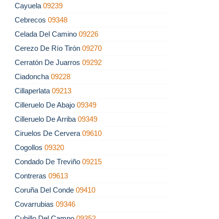
Cayuela
09239
Cebrecos
09348
Celada Del Camino
09226
Cerezo De Río Tirón
09270
Cerratón De Juarros
09292
Ciadoncha
09228
Cillaperlata
09213
Cilleruelo De Abajo
09349
Cilleruelo De Arriba
09349
Ciruelos De Cervera
09610
Cogollos
09320
Condado De Treviño
09215
Contreras
09613
Coruña Del Conde
09410
Covarrubias
09346
Cubillo Del Campo
09352