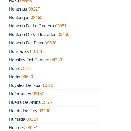
Haza
09463
Hontanas
09227
Hontangas
09462
Hontoria De La Cantera
09351
Hontoria De Valdearados
09450
Hontoria Del Pinar
09660
Hormazas
09133
Hornillos Del Camino
09230
Horra
09311
Hortig
09640
Hoyales De Roa
09316
Huérmeces
09150
Huerta De Arriba
09614
Huerta De Rey
09430
Humada
09124
Hurones
09191