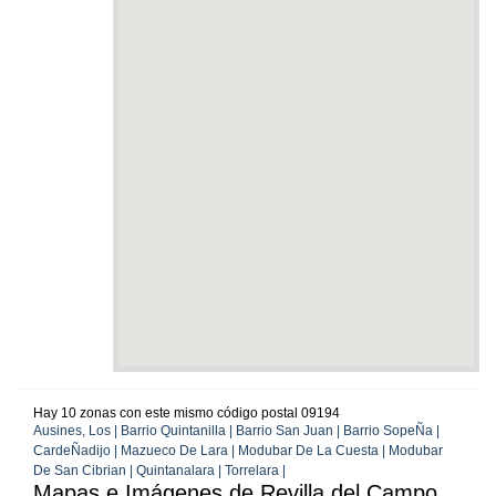
Hay 10 zonas con este mismo código postal 09194
Ausines, Los | Barrio Quintanilla | Barrio San Juan | Barrio SopeÑa |
CardeÑadijo | Mazueco De Lara | Modubar De La Cuesta | Modubar
De San Cibrian | Quintanalara | Torrelara |
Mapas e Imágenes de Revilla del Campo