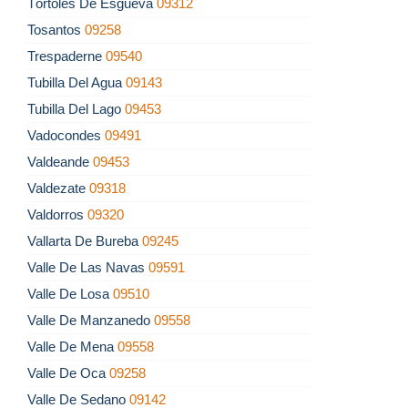
Tórtoles De Esgueva
09312
Tosantos
09258
Trespaderne
09540
Tubilla Del Agua
09143
Tubilla Del Lago
09453
Vadocondes
09491
Valdeande
09453
Valdezate
09318
Valdorros
09320
Vallarta De Bureba
09245
Valle De Las Navas
09591
Valle De Losa
09510
Valle De Manzanedo
09558
Valle De Mena
09558
Valle De Oca
09258
Valle De Sedano
09142