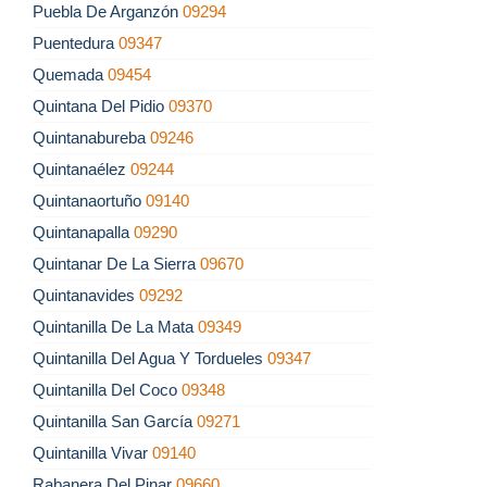
Puebla De Arganzón
09294
Puentedura
09347
Quemada
09454
Quintana Del Pidio
09370
Quintanabureba
09246
Quintanaélez
09244
Quintanaortuño
09140
Quintanapalla
09290
Quintanar De La Sierra
09670
Quintanavides
09292
Quintanilla De La Mata
09349
Quintanilla Del Agua Y Tordueles
09347
Quintanilla Del Coco
09348
Quintanilla San García
09271
Quintanilla Vivar
09140
Rabanera Del Pinar
09660