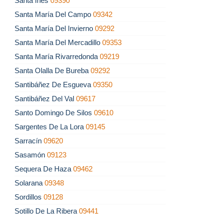
Santa Inés
09390
Santa María Del Campo
09342
Santa María Del Invierno
09292
Santa María Del Mercadillo
09353
Santa María Rivarredonda
09219
Santa Olalla De Bureba
09292
Santibáñez De Esgueva
09350
Santibáñez Del Val
09617
Santo Domingo De Silos
09610
Sargentes De La Lora
09145
Sarracín
09620
Sasamón
09123
Sequera De Haza
09462
Solarana
09348
Sordillos
09128
Sotillo De La Ribera
09441