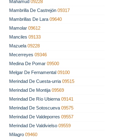
Mahamud
09228
Mambrilla De Castrejón
09317
Mambrillas De Lara
09640
Mamolar
09612
Manciles
09133
Mazuela
09228
Mecerreyes
09346
Medina De Pomar
09500
Melgar De Fernamental
09100
Merindad De Cuesta-urria
09515
Merindad De Montija
09569
Merindad De Río Ubierna
09141
Merindad De Sotoscueva
09575
Merindad De Valdeporres
09557
Merindad De Valdivielso
09559
Milagro
09460