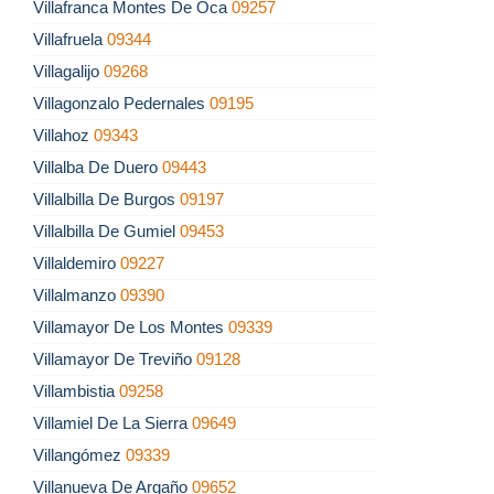
Villafranca Montes De Oca
09257
Villafruela
09344
Villagalijo
09268
Villagonzalo Pedernales
09195
Villahoz
09343
Villalba De Duero
09443
Villalbilla De Burgos
09197
Villalbilla De Gumiel
09453
Villaldemiro
09227
Villalmanzo
09390
Villamayor De Los Montes
09339
Villamayor De Treviño
09128
Villambistia
09258
Villamiel De La Sierra
09649
Villangómez
09339
Villanueva De Argaño
09652