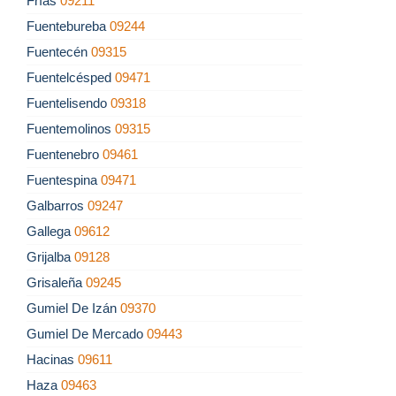
Frías
09211
Fuentebureba
09244
Fuentecén
09315
Fuentelcésped
09471
Fuentelisendo
09318
Fuentemolinos
09315
Fuentenebro
09461
Fuentespina
09471
Galbarros
09247
Gallega
09612
Grijalba
09128
Grisaleña
09245
Gumiel De Izán
09370
Gumiel De Mercado
09443
Hacinas
09611
Haza
09463