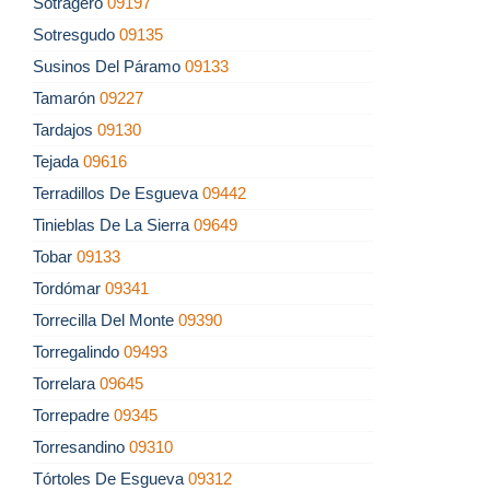
Sotragero
09197
Sotresgudo
09135
Susinos Del Páramo
09133
Tamarón
09227
Tardajos
09130
Tejada
09616
Terradillos De Esgueva
09442
Tinieblas De La Sierra
09649
Tobar
09133
Tordómar
09341
Torrecilla Del Monte
09390
Torregalindo
09493
Torrelara
09645
Torrepadre
09345
Torresandino
09310
Tórtoles De Esgueva
09312