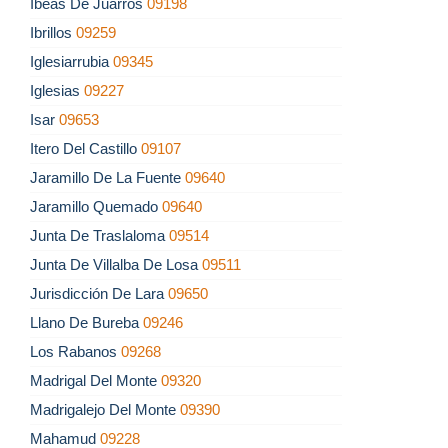
Ibeas De Juarros
09198
Ibrillos
09259
Iglesiarrubia
09345
Iglesias
09227
Isar
09653
Itero Del Castillo
09107
Jaramillo De La Fuente
09640
Jaramillo Quemado
09640
Junta De Traslaloma
09514
Junta De Villalba De Losa
09511
Jurisdicción De Lara
09650
Llano De Bureba
09246
Los Rabanos
09268
Madrigal Del Monte
09320
Madrigalejo Del Monte
09390
Mahamud
09228