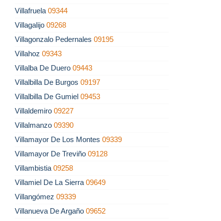
Villafruela
09344
Villagalijo
09268
Villagonzalo Pedernales
09195
Villahoz
09343
Villalba De Duero
09443
Villalbilla De Burgos
09197
Villalbilla De Gumiel
09453
Villaldemiro
09227
Villalmanzo
09390
Villamayor De Los Montes
09339
Villamayor De Treviño
09128
Villambistia
09258
Villamiel De La Sierra
09649
Villangómez
09339
Villanueva De Argaño
09652