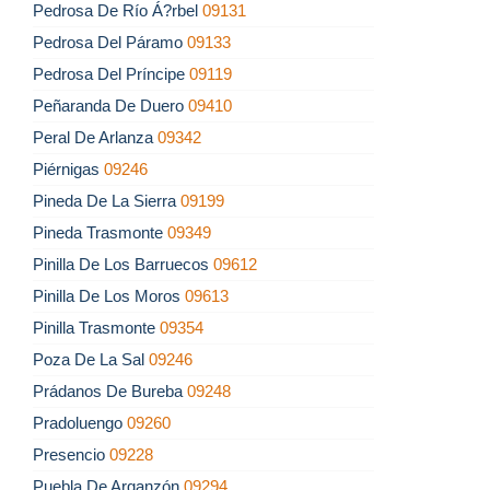
Pedrosa De Río Á?rbel
09131
Pedrosa Del Páramo
09133
Pedrosa Del Príncipe
09119
Peñaranda De Duero
09410
Peral De Arlanza
09342
Piérnigas
09246
Pineda De La Sierra
09199
Pineda Trasmonte
09349
Pinilla De Los Barruecos
09612
Pinilla De Los Moros
09613
Pinilla Trasmonte
09354
Poza De La Sal
09246
Prádanos De Bureba
09248
Pradoluengo
09260
Presencio
09228
Puebla De Arganzón
09294