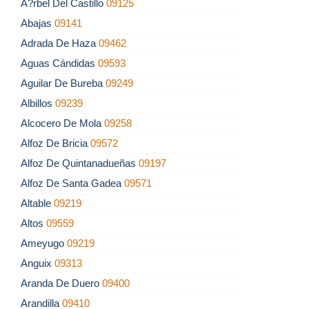
Á?rbel Del Castillo
09125
Abajas
09141
Adrada De Haza
09462
Aguas Cándidas
09593
Aguilar De Bureba
09249
Albillos
09239
Alcocero De Mola
09258
Alfoz De Bricia
09572
Alfoz De Quintanadueñas
09197
Alfoz De Santa Gadea
09571
Altable
09219
Altos
09559
Ameyugo
09219
Anguix
09313
Aranda De Duero
09400
Arandilla
09410