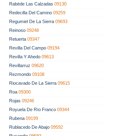
Rabéde Las Calzadas
09130
Redecilla Del Camino
09259
Regumiel De La Sierra
09693
Reinoso
09248
Retuerta
09347
Revilla Del Campo
09194
Revilla Y Ahedo
09613
Revillarruz
09620
Rezmondo
09108
Riocavado De La Sierra
09615
Roa
09300
Rojas
09246
Royuela De Río Franco
09344
Rubena
09199
Rublacedo De Abajo
09592
Rucandio
09593