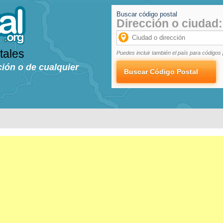
Buscar código postal
Dirección o ciudad:
tales
Puedes incluir también el país para códigos 
ción o de cualquier