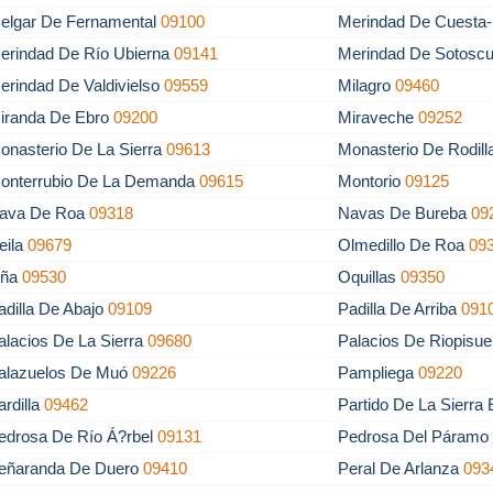
elgar De Fernamental
09100
Merindad De Cuesta-
erindad De Río Ubierna
09141
Merindad De Sotosc
erindad De Valdivielso
09559
Milagro
09460
iranda De Ebro
09200
Miraveche
09252
onasterio De La Sierra
09613
Monasterio De Rodil
onterrubio De La Demanda
09615
Montorio
09125
ava De Roa
09318
Navas De Bureba
09
eila
09679
Olmedillo De Roa
09
ña
09530
Oquillas
09350
adilla De Abajo
09109
Padilla De Arriba
091
alacios De La Sierra
09680
Palacios De Riopisu
alazuelos De Muó
09226
Pampliega
09220
ardilla
09462
Partido De La Sierra
edrosa De Río Á?rbel
09131
Pedrosa Del Páram
eñaranda De Duero
09410
Peral De Arlanza
093