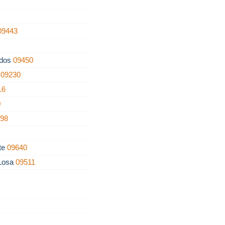
09443
ados
09450
o
09230
16
0
198
nte
09640
 Losa
09511