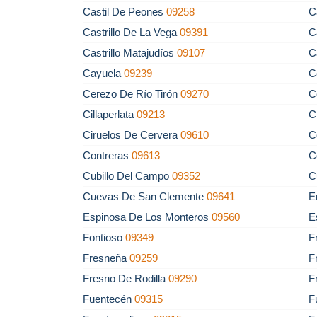
Castil De Peones
09258
C
Castrillo De La Vega
09391
C
Castrillo Matajudíos
09107
C
Cayuela
09239
C
Cerezo De Río Tirón
09270
C
Cillaperlata
09213
C
Ciruelos De Cervera
09610
C
Contreras
09613
C
Cubillo Del Campo
09352
C
Cuevas De San Clemente
09641
E
Espinosa De Los Monteros
09560
E
Fontioso
09349
F
Fresneña
09259
F
Fresno De Rodilla
09290
F
Fuentecén
09315
F