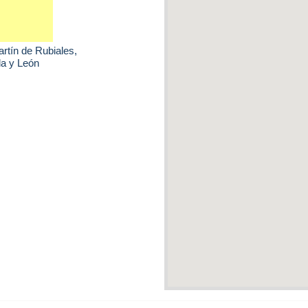
rtín de Rubiales
,
la y León