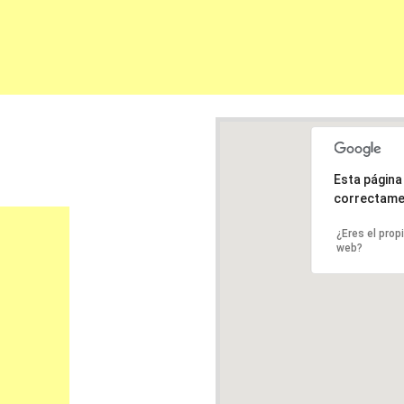
Esta págin
correctame
¿Eres el prop
web?