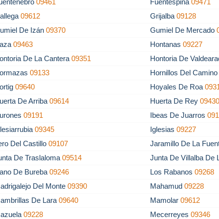
uentenebro
09461
Fuentespina
09471
allega
09612
Grijalba
09128
umiel De Izán
09370
Gumiel De Mercado
aza
09463
Hontanas
09227
ontoria De La Cantera
09351
Hontoria De Valdear
ormazas
09133
Hornillos Del Camin
ortig
09640
Hoyales De Roa
093
uerta De Arriba
09614
Huerta De Rey
0943
urones
09191
Ibeas De Juarros
09
glesiarrubia
09345
Iglesias
09227
tero Del Castillo
09107
Jaramillo De La Fue
unta De Traslaloma
09514
Junta De Villalba De
lano De Bureba
09246
Los Rabanos
09268
adrigalejo Del Monte
09390
Mahamud
09228
ambrillas De Lara
09640
Mamolar
09612
azuela
09228
Mecerreyes
09346