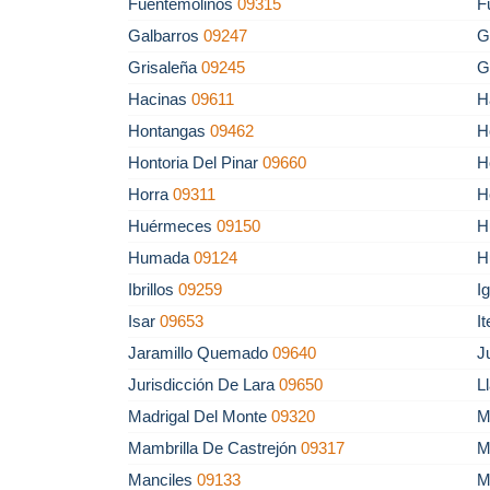
Fuentemolinos
09315
F
Galbarros
09247
G
Grisaleña
09245
G
Hacinas
09611
H
Hontangas
09462
H
Hontoria Del Pinar
09660
H
Horra
09311
H
Huérmeces
09150
H
Humada
09124
H
Ibrillos
09259
I
Isar
09653
I
Jaramillo Quemado
09640
J
Jurisdicción De Lara
09650
L
Madrigal Del Monte
09320
M
Mambrilla De Castrejón
09317
M
Manciles
09133
M