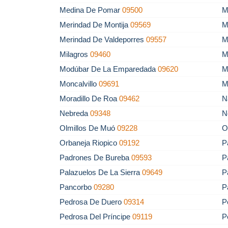
Medina De Pomar
09500
M
Merindad De Montija
09569
M
Merindad De Valdeporres
09557
M
Milagros
09460
M
Modúbar De La Emparedada
09620
M
Moncalvillo
09691
M
Moradillo De Roa
09462
N
Nebreda
09348
N
Olmillos De Muó
09228
O
Orbaneja Riopico
09192
P
Padrones De Bureba
09593
P
Palazuelos De La Sierra
09649
P
Pancorbo
09280
P
Pedrosa De Duero
09314
P
Pedrosa Del Príncipe
09119
P