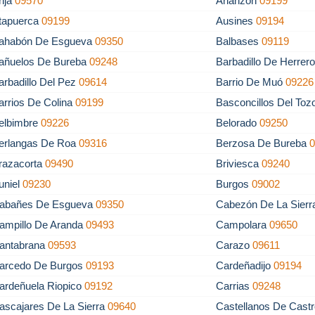
rija
09570
Arlanzón
09199
tapuerca
09199
Ausines
09194
ahabón De Esgueva
09350
Balbases
09119
añuelos De Bureba
09248
Barbadillo De Herrer
arbadillo Del Pez
09614
Barrio De Muó
09226
arrios De Colina
09199
Basconcillos Del To
elbimbre
09226
Belorado
09250
erlangas De Roa
09316
Berzosa De Bureba
razacorta
09490
Briviesca
09240
uniel
09230
Burgos
09002
abañes De Esgueva
09350
Cabezón De La Sier
ampillo De Aranda
09493
Campolara
09650
antabrana
09593
Carazo
09611
arcedo De Burgos
09193
Cardeñadijo
09194
ardeñuela Riopico
09192
Carrias
09248
ascajares De La Sierra
09640
Castellanos De Cast