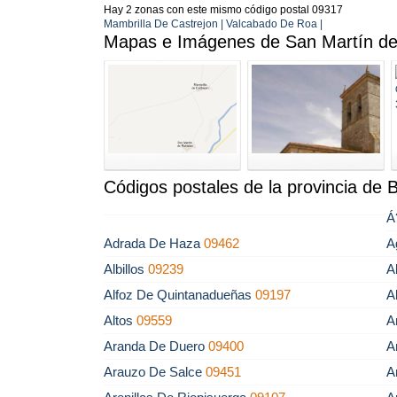
Hay 2 zonas con este mismo código postal 09317
Mambrilla De Castrejon | Valcabado De Roa |
Mapas e Imágenes de San Martín de
Códigos postales de la provincia de 
Á
Adrada De Haza
09462
A
Albillos
09239
A
Alfoz De Quintanadueñas
09197
A
Altos
09559
A
Aranda De Duero
09400
A
Arauzo De Salce
09451
A