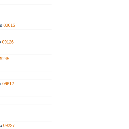
os
09615
zo
09126
09245
ra
09612
ro
09227