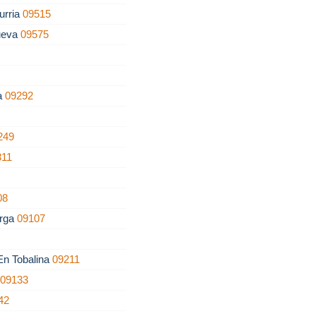
urria
09515
ueva
09575
la
09292
249
311
08
erga
09107
 En Tobalina
09211
o
09133
42