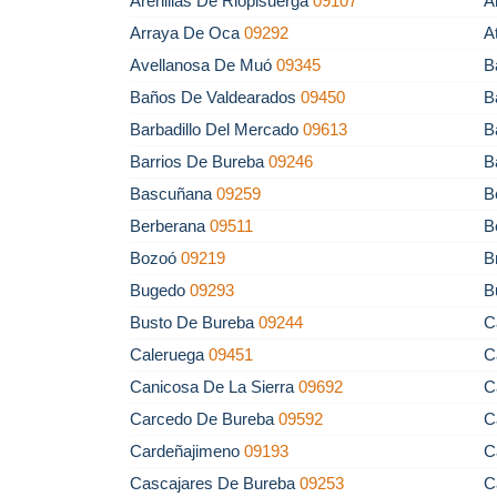
Arenillas De Riopisuerga
09107
A
Arraya De Oca
09292
A
Avellanosa De Muó
09345
B
Baños De Valdearados
09450
B
Barbadillo Del Mercado
09613
B
Barrios De Bureba
09246
B
Bascuñana
09259
B
Berberana
09511
B
Bozoó
09219
B
Bugedo
09293
B
Busto De Bureba
09244
C
Caleruega
09451
C
Canicosa De La Sierra
09692
C
Carcedo De Bureba
09592
C
Cardeñajimeno
09193
C
Cascajares De Bureba
09253
C