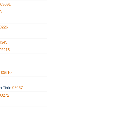
a
09691
3
9226
9349
09215
5
a
09610
a Tirón
09267
09272