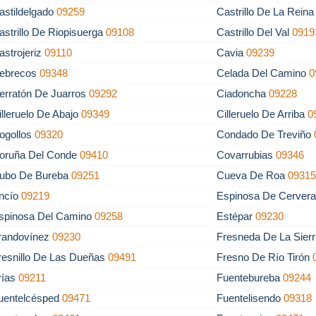
astildelgado
09259
Castrillo De La Rein
astrillo De Riopisuerga
09108
Castrillo Del Val
0919
astrojeriz
09110
Cavia
09239
ebrecos
09348
Celada Del Camino
0
erratón De Juarros
09292
Ciadoncha
09228
illeruelo De Abajo
09349
Cilleruelo De Arriba
0
ogollos
09320
Condado De Treviño
oruña Del Conde
09410
Covarrubias
09346
ubo De Bureba
09251
Cueva De Roa
0931
ncío
09219
Espinosa De Cerver
spinosa Del Camino
09258
Estépar
09230
randovínez
09230
Fresneda De La Sierr
resnillo De Las Dueñas
09491
Fresno De Río Tirón
rías
09211
Fuentebureba
09244
uentelcésped
09471
Fuentelisendo
09318