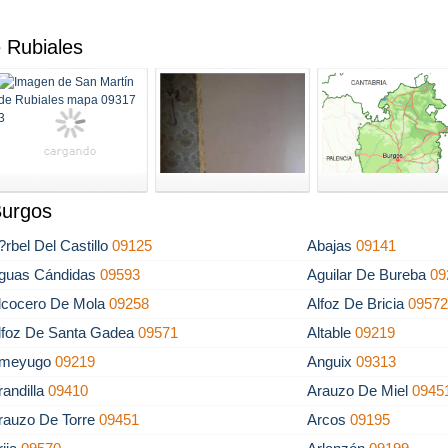
 Rubiales
Burgos
?rbel Del Castillo
09125
Abajas
09141
guas Cándidas
09593
Aguilar De Bureba
09
lcocero De Mola
09258
Alfoz De Bricia
0957
lfoz De Santa Gadea
09571
Altable
09219
meyugo
09219
Anguix
09313
randilla
09410
Arauzo De Miel
0945
rauzo De Torre
09451
Arcos
09195