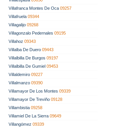
Villafranca Montes De Oca
09257
Villafruela
09344
Villagalijo
09268
Villagonzalo Pedernales
09195
Villahoz
09343
Villalba De Duero
09443
Villalbilla De Burgos
09197
Villalbilla De Gumiel
09453
Villaldemiro
09227
Villalmanzo
09390
Villamayor De Los Montes
09339
Villamayor De Treviño
09128
Villambistia
09258
Villamiel De La Sierra
09649
Villangómez
09339