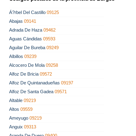
Á?rbel Del Castillo
09125
Abajas
09141
Adrada De Haza
09462
Aguas Cándidas
09593
Aguilar De Bureba
09249
Albillos
09239
Alcocero De Mola
09258
Alfoz De Bricia
09572
Alfoz De Quintanadueñas
09197
Alfoz De Santa Gadea
09571
Altable
09219
Altos
09559
Ameyugo
09219
Anguix
09313
Aranda De Duero
09400