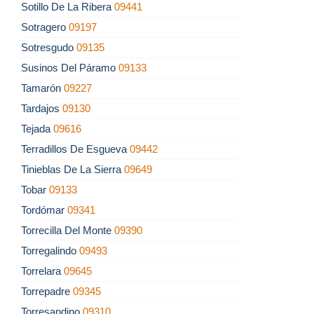
Sotillo De La Ribera
09441
Sotragero
09197
Sotresgudo
09135
Susinos Del Páramo
09133
Tamarón
09227
Tardajos
09130
Tejada
09616
Terradillos De Esgueva
09442
Tinieblas De La Sierra
09649
Tobar
09133
Tordómar
09341
Torrecilla Del Monte
09390
Torregalindo
09493
Torrelara
09645
Torrepadre
09345
Torresandino
09310