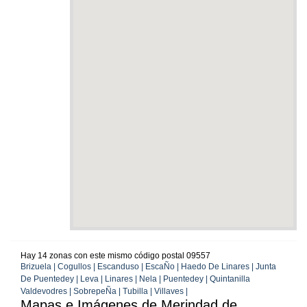
Hay 14 zonas con este mismo código postal 09557
Brizuela | Cogullos | Escanduso | EscaÑo | Haedo De Linares | Junta
De Puentedey | Leva | Linares | Nela | Puentedey | Quintanilla
Valdevodres | SobrepeÑa | Tubilla | Villaves |
Mapas e Imágenes de Merindad de