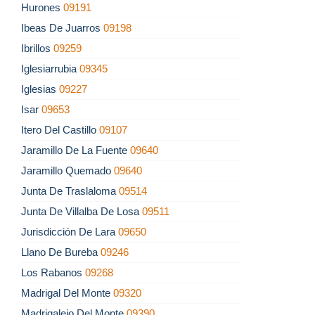
Hurones
09191
Ibeas De Juarros
09198
Ibrillos
09259
Iglesiarrubia
09345
Iglesias
09227
Isar
09653
Itero Del Castillo
09107
Jaramillo De La Fuente
09640
Jaramillo Quemado
09640
Junta De Traslaloma
09514
Junta De Villalba De Losa
09511
Jurisdicción De Lara
09650
Llano De Bureba
09246
Los Rabanos
09268
Madrigal Del Monte
09320
Madrigalejo Del Monte
09390