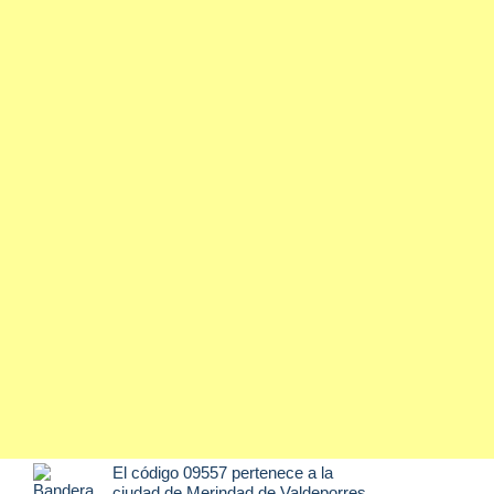
El código 09557 pertenece a la
ciudad de
Merindad de Valdeporres
,