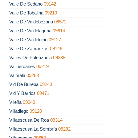
Valle De Sedano
09142
Valle De Tobalina
09210
Valle De Valdebezana
09572
Valle De Valdelaguna
09614
Valle De Valdelucio
09127
Valle De Zamanzas
09146
Valles De Palenzuela
09338
Valluércanes
09219
Valmala
09268
Vid De Bureba
09249
Vid Y Barrios
09471
Vileña
09249
Villadiego
09120
Villaescusa De Roa
09314
Villaescusa La Sombría
09292
Villaespasa
09650