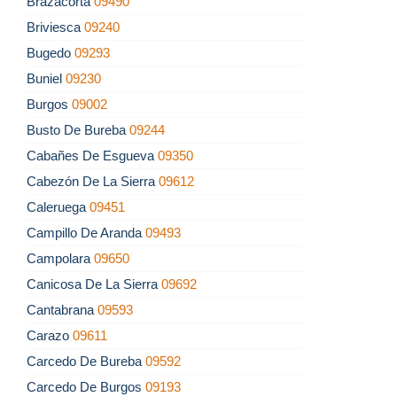
Brazacorta
09490
Briviesca
09240
Bugedo
09293
Buniel
09230
Burgos
09002
Busto De Bureba
09244
Cabañes De Esgueva
09350
Cabezón De La Sierra
09612
Caleruega
09451
Campillo De Aranda
09493
Campolara
09650
Canicosa De La Sierra
09692
Cantabrana
09593
Carazo
09611
Carcedo De Bureba
09592
Carcedo De Burgos
09193