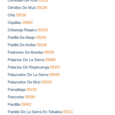
Olmedillo De Roa
09311
Olmillos De Muó
09228
Oña
09530
Oquillas
09350
Orbaneja Riopico
09192
Padilla De Abajo
09109
Padilla De Arriba
09108
Padrones De Bureba
09593
Palacios De La Sierra
09680
Palacios De Riopisuerga
09107
Palazuelos De La Sierra
09649
Palazuelos De Muó
09226
Pampliega
09220
Pancorbo
09280
Pardilla
09462
Partido De La Sierra En Tobalina
09211