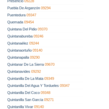
Presencio
09228
Puebla De Arganzón
09294
Puentedura
09347
Quemada
09454
Quintana Del Pidio
09370
Quintanabureba
09246
Quintanaélez
09244
Quintanaortuño
09140
Quintanapalla
09290
Quintanar De La Sierra
09670
Quintanavides
09292
Quintanilla De La Mata
09349
Quintanilla Del Agua Y Tordueles
09347
Quintanilla Del Coco
09348
Quintanilla San García
09271
Quintanilla Vivar
09140