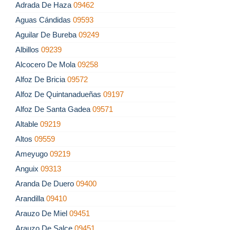
Adrada De Haza
09462
Aguas Cándidas
09593
Aguilar De Bureba
09249
Albillos
09239
Alcocero De Mola
09258
Alfoz De Bricia
09572
Alfoz De Quintanadueñas
09197
Alfoz De Santa Gadea
09571
Altable
09219
Altos
09559
Ameyugo
09219
Anguix
09313
Aranda De Duero
09400
Arandilla
09410
Arauzo De Miel
09451
Arauzo De Salce
09451