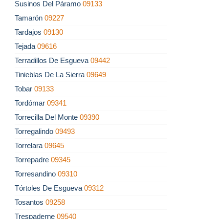
Susinos Del Páramo
09133
Tamarón
09227
Tardajos
09130
Tejada
09616
Terradillos De Esgueva
09442
Tinieblas De La Sierra
09649
Tobar
09133
Tordómar
09341
Torrecilla Del Monte
09390
Torregalindo
09493
Torrelara
09645
Torrepadre
09345
Torresandino
09310
Tórtoles De Esgueva
09312
Tosantos
09258
Trespaderne
09540