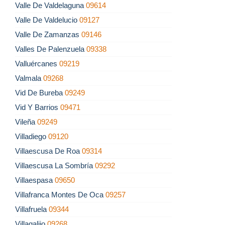
Valle De Valdelaguna
09614
Valle De Valdelucio
09127
Valle De Zamanzas
09146
Valles De Palenzuela
09338
Valluércanes
09219
Valmala
09268
Vid De Bureba
09249
Vid Y Barrios
09471
Vileña
09249
Villadiego
09120
Villaescusa De Roa
09314
Villaescusa La Sombría
09292
Villaespasa
09650
Villafranca Montes De Oca
09257
Villafruela
09344
Villagalijo
09268