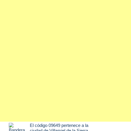
El código 09649 pertenece a la
ciudad de
Villamiel de la Sierra
,