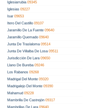
Iglesiarrubia
09345
Iglesias
09227
Isar
09653
Itero Del Castillo
09107
Jaramillo De La Fuente
09640
Jaramillo Quemado
09640
Junta De Traslaloma
09514
Junta De Villalba De Losa
09511
Jurisdicción De Lara
09650
Llano De Bureba
09246
Los Rabanos
09268
Madrigal Del Monte
09320
Madrigalejo Del Monte
09390
Mahamud
09228
Mambrilla De Castrejón
09317
Mambrillas De Lara
09640