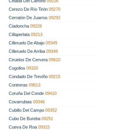
Celada Del Camino
09226
Cerezo De Río Tirón
09270
Cerratón De Juarros
09292
Ciadoncha
09228
Cillaperlata
09213
Cilleruelo De Abajo
09349
Cilleruelo De Arriba
09349
Ciruelos De Cervera
09610
Cogollos
09320
Condado De Treviño
09215
Contreras
09613
Coruña Del Conde
09410
Covarrubias
09346
Cubillo Del Campo
09352
Cubo De Bureba
09251
Cueva De Roa
09315