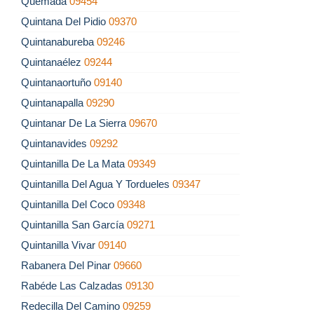
Quemada
09454
Quintana Del Pidio
09370
Quintanabureba
09246
Quintanaélez
09244
Quintanaortuño
09140
Quintanapalla
09290
Quintanar De La Sierra
09670
Quintanavides
09292
Quintanilla De La Mata
09349
Quintanilla Del Agua Y Tordueles
09347
Quintanilla Del Coco
09348
Quintanilla San García
09271
Quintanilla Vivar
09140
Rabanera Del Pinar
09660
Rabéde Las Calzadas
09130
Redecilla Del Camino
09259