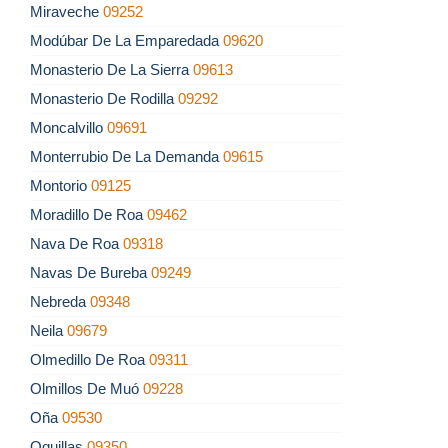
Miraveche
09252
Modúbar De La Emparedada
09620
Monasterio De La Sierra
09613
Monasterio De Rodilla
09292
Moncalvillo
09691
Monterrubio De La Demanda
09615
Montorio
09125
Moradillo De Roa
09462
Nava De Roa
09318
Navas De Bureba
09249
Nebreda
09348
Neila
09679
Olmedillo De Roa
09311
Olmillos De Muó
09228
Oña
09530
Oquillas
09350