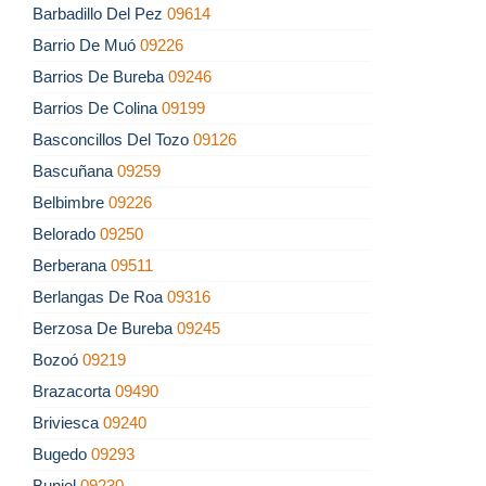
Barbadillo Del Pez
09614
Barrio De Muó
09226
Barrios De Bureba
09246
Barrios De Colina
09199
Basconcillos Del Tozo
09126
Bascuñana
09259
Belbimbre
09226
Belorado
09250
Berberana
09511
Berlangas De Roa
09316
Berzosa De Bureba
09245
Bozoó
09219
Brazacorta
09490
Briviesca
09240
Bugedo
09293
Buniel
09230