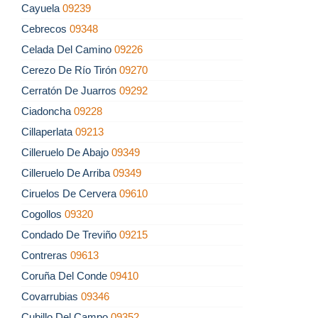
Cayuela
09239
Cebrecos
09348
Celada Del Camino
09226
Cerezo De Río Tirón
09270
Cerratón De Juarros
09292
Ciadoncha
09228
Cillaperlata
09213
Cilleruelo De Abajo
09349
Cilleruelo De Arriba
09349
Ciruelos De Cervera
09610
Cogollos
09320
Condado De Treviño
09215
Contreras
09613
Coruña Del Conde
09410
Covarrubias
09346
Cubillo Del Campo
09352