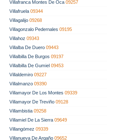
Villafranca Montes De Oca
09257
Villafruela
09344
Villagalijo
09268
Villagonzalo Pedernales
09195
Villahoz
09343
Villalba De Duero
09443
Villalbilla De Burgos
09197
Villalbilla De Gumiel
09453
Villaldemiro
09227
Villalmanzo
09390
Villamayor De Los Montes
09339
Villamayor De Treviño
09128
Villambistia
09258
Villamiel De La Sierra
09649
Villangómez
09339
Villanueva De Argaño
09652