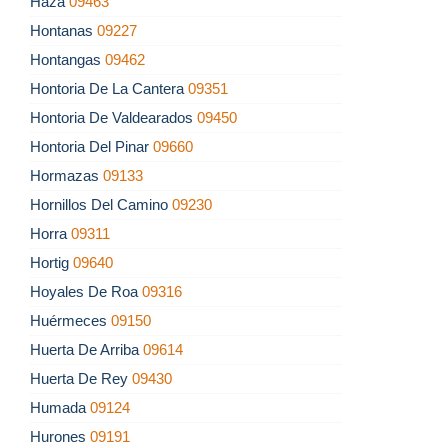
Haza
09463
Hontanas
09227
Hontangas
09462
Hontoria De La Cantera
09351
Hontoria De Valdearados
09450
Hontoria Del Pinar
09660
Hormazas
09133
Hornillos Del Camino
09230
Horra
09311
Hortig
09640
Hoyales De Roa
09316
Huérmeces
09150
Huerta De Arriba
09614
Huerta De Rey
09430
Humada
09124
Hurones
09191