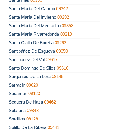
Santa Inés
09390
Santa María Del Campo
09342
Santa María Del Invierno
09292
Santa María Del Mercadillo
09353
Santa María Rivarredonda
09219
Santa Olalla De Bureba
09292
Santibáñez De Esgueva
09350
Santibáñez Del Val
09617
Santo Domingo De Silos
09610
Sargentes De La Lora
09145
Sarracín
09620
Sasamón
09123
Sequera De Haza
09462
Solarana
09348
Sordillos
09128
Sotillo De La Ribera
09441