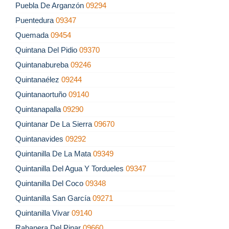
Puebla De Arganzón
09294
Puentedura
09347
Quemada
09454
Quintana Del Pidio
09370
Quintanabureba
09246
Quintanaélez
09244
Quintanaortuño
09140
Quintanapalla
09290
Quintanar De La Sierra
09670
Quintanavides
09292
Quintanilla De La Mata
09349
Quintanilla Del Agua Y Tordueles
09347
Quintanilla Del Coco
09348
Quintanilla San García
09271
Quintanilla Vivar
09140
Rabanera Del Pinar
09660