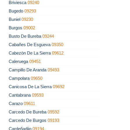
Briviesca
09240
Bugedo
09293
Buniel
09230
Burgos
09002
Busto De Bureba
09244
Cabañes De Esgueva
09350
Cabezón De La Sierra
09612
Caleruega
09451
Campillo De Aranda
09493
Campolara
09650
Canicosa De La Sierra
09692
Cantabrana
09593
Carazo
09611
Carcedo De Bureba
09592
Carcedo De Burgos
09193
Cardeñadijo
09194