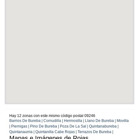
Hay 12 zonas con este mismo código postal 09246
Barrios De Bureba | Cornudilla | Hermosilla | Llano De Bureba | Movilla
| Piernigas | Pino De Bureba | Poza De La Sal | Quintanabureba |
Quintanaurria | Quintanilla Cabe Rojas | Terrazos De Bureba |
Mapas e Imágenes de Rojas