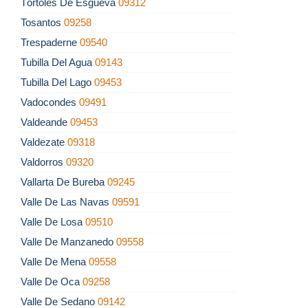
Tórtoles De Esgueva
09312
Tosantos
09258
Trespaderne
09540
Tubilla Del Agua
09143
Tubilla Del Lago
09453
Vadocondes
09491
Valdeande
09453
Valdezate
09318
Valdorros
09320
Vallarta De Bureba
09245
Valle De Las Navas
09591
Valle De Losa
09510
Valle De Manzanedo
09558
Valle De Mena
09558
Valle De Oca
09258
Valle De Sedano
09142