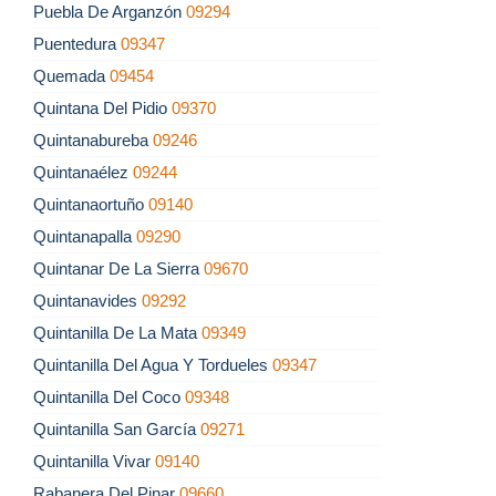
Puebla De Arganzón
09294
Puentedura
09347
Quemada
09454
Quintana Del Pidio
09370
Quintanabureba
09246
Quintanaélez
09244
Quintanaortuño
09140
Quintanapalla
09290
Quintanar De La Sierra
09670
Quintanavides
09292
Quintanilla De La Mata
09349
Quintanilla Del Agua Y Tordueles
09347
Quintanilla Del Coco
09348
Quintanilla San García
09271
Quintanilla Vivar
09140
Rabanera Del Pinar
09660