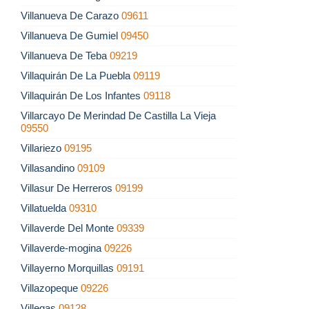
Villanueva De Carazo
09611
Villanueva De Gumiel
09450
Villanueva De Teba
09219
Villaquirán De La Puebla
09119
Villaquirán De Los Infantes
09118
Villarcayo De Merindad De Castilla La Vieja
09550
Villariezo
09195
Villasandino
09109
Villasur De Herreros
09199
Villatuelda
09310
Villaverde Del Monte
09339
Villaverde-mogina
09226
Villayerno Morquillas
09191
Villazopeque
09226
Villegas
09128