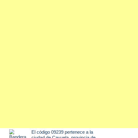
El código 09239 pertenece a la
ciudad de
Cayuela
, provincia de