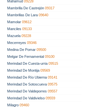
Mahamud
09228
Mambrilla De Castrejón
09317
Mambrillas De Lara
09640
Mamolar
09612
Manciles
09133
Mazuela
09228
Mecerreyes
09346
Medina De Pomar
09500
Melgar De Fernamental
09100
Merindad De Cuesta-urria
09515
Merindad De Montija
09569
Merindad De Río Ubierna
09141
Merindad De Sotoscueva
09575
Merindad De Valdeporres
09557
Merindad De Valdivielso
09559
Milagro
09460