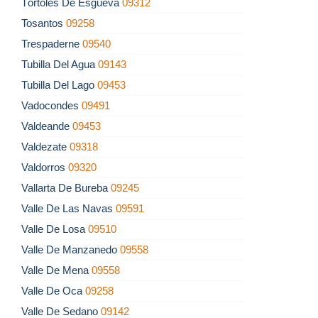
Tórtoles De Esgueva
09312
Tosantos
09258
Trespaderne
09540
Tubilla Del Agua
09143
Tubilla Del Lago
09453
Vadocondes
09491
Valdeande
09453
Valdezate
09318
Valdorros
09320
Vallarta De Bureba
09245
Valle De Las Navas
09591
Valle De Losa
09510
Valle De Manzanedo
09558
Valle De Mena
09558
Valle De Oca
09258
Valle De Sedano
09142