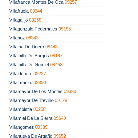
Villafranca Montes De Oca
09257
Villafruela
09344
Villagalijo
09268
Villagonzalo Pedernales
09195
Villahoz
09343
Villalba De Duero
09443
Villalbilla De Burgos
09197
Villalbilla De Gumiel
09453
Villaldemiro
09227
Villalmanzo
09390
Villamayor De Los Montes
09339
Villamayor De Treviño
09128
Villambistia
09258
Villamiel De La Sierra
09649
Villangómez
09339
Villanueva De Argaño
09652