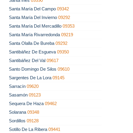
Santa Inés
09390
Santa María Del Campo
09342
Santa María Del Invierno
09292
Santa María Del Mercadillo
09353
Santa María Rivarredonda
09219
Santa Olalla De Bureba
09292
Santibáñez De Esgueva
09350
Santibáñez Del Val
09617
Santo Domingo De Silos
09610
Sargentes De La Lora
09145
Sarracín
09620
Sasamón
09123
Sequera De Haza
09462
Solarana
09348
Sordillos
09128
Sotillo De La Ribera
09441