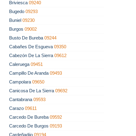
Briviesca
09240
Bugedo
09293
Buniel
09230
Burgos
09002
Busto De Bureba
09244
Cabañes De Esgueva
09350
Cabezón De La Sierra
09612
Caleruega
09451
Campillo De Aranda
09493
Campolara
09650
Canicosa De La Sierra
09692
Cantabrana
09593
Carazo
09611
Carcedo De Bureba
09592
Carcedo De Burgos
09193
Cardeñadijo
09194