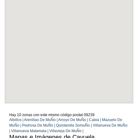
Hay 10 zonas con este mismo código postal 09239
Albillos | Arenillas De MuÑo | Arroyo De MuÑo | Cabia | Mazuelo De
MuÑo | Pedrosa De MuÑo | Quintanilla SomuÑo | Villanueva De MuÑo
| Villanueva Matamala | Villavieja De MuÑo |
Mapas e Imágenes de Cayuela