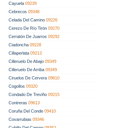
Cayuela
09239
Cebrecos
09348
Celada Del Camino
09226
Cerezo De Río Tirón
09270
Cerratón De Juarros
09292
Ciadoncha
09228
Cillaperlata
09213
Cilleruelo De Abajo
09349
Cilleruelo De Arriba
09349
Ciruelos De Cervera
09610
Cogollos
09320
Condado De Treviño
09215
Contreras
09613
Coruña Del Conde
09410
Covarrubias
09346
Cubillo Del Campo
09352