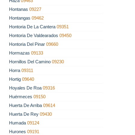
Haza
09463
Hontanas
09227
Hontangas
09462
Hontoria De La Cantera
09351
Hontoria De Valdearados
09450
Hontoria Del Pinar
09660
Hormazas
09133
Hornillos Del Camino
09230
Horra
09311
Hortig
09640
Hoyales De Roa
09316
Huérmeces
09150
Huerta De Arriba
09614
Huerta De Rey
09430
Humada
09124
Hurones
09191