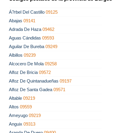
Á?rbel Del Castillo
09125
Abajas
09141
Adrada De Haza
09462
Aguas Cándidas
09593
Aguilar De Bureba
09249
Albillos
09239
Alcocero De Mola
09258
Alfoz De Bricia
09572
Alfoz De Quintanadueñas
09197
Alfoz De Santa Gadea
09571
Altable
09219
Altos
09559
Ameyugo
09219
Anguix
09313
Aranda De Duero
09400