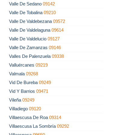
Valle De Sedano
09142
Valle De Tobalina
09210
Valle De Valdebezana
09572
Valle De Valdelaguna
09614
Valle De Valdelucio
09127
Valle De Zamanzas
09146
Valles De Palenzuela
09338
Valluércanes
09219
Valmala
09268
Vid De Bureba
09249
Vid Y Barrios
09471
Vileña
09249
Villadiego
09120
Villaescusa De Roa
09314
Villaescusa La Sombría
09292
Villaespasa
09650