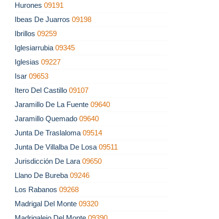
Hurones
09191
Ibeas De Juarros
09198
Ibrillos
09259
Iglesiarrubia
09345
Iglesias
09227
Isar
09653
Itero Del Castillo
09107
Jaramillo De La Fuente
09640
Jaramillo Quemado
09640
Junta De Traslaloma
09514
Junta De Villalba De Losa
09511
Jurisdicción De Lara
09650
Llano De Bureba
09246
Los Rabanos
09268
Madrigal Del Monte
09320
Madrigalejo Del Monte
09390