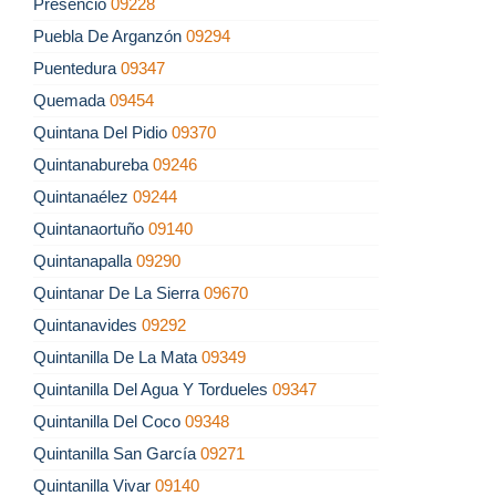
Presencio
09228
Puebla De Arganzón
09294
Puentedura
09347
Quemada
09454
Quintana Del Pidio
09370
Quintanabureba
09246
Quintanaélez
09244
Quintanaortuño
09140
Quintanapalla
09290
Quintanar De La Sierra
09670
Quintanavides
09292
Quintanilla De La Mata
09349
Quintanilla Del Agua Y Tordueles
09347
Quintanilla Del Coco
09348
Quintanilla San García
09271
Quintanilla Vivar
09140