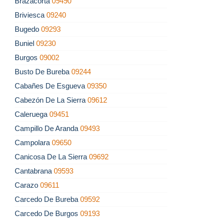
Brazacorta
09490
Briviesca
09240
Bugedo
09293
Buniel
09230
Burgos
09002
Busto De Bureba
09244
Cabañes De Esgueva
09350
Cabezón De La Sierra
09612
Caleruega
09451
Campillo De Aranda
09493
Campolara
09650
Canicosa De La Sierra
09692
Cantabrana
09593
Carazo
09611
Carcedo De Bureba
09592
Carcedo De Burgos
09193