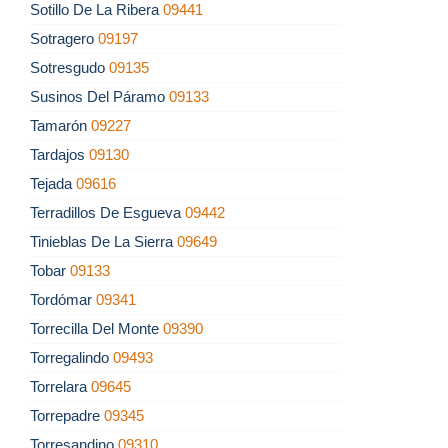
Sotillo De La Ribera
09441
Sotragero
09197
Sotresgudo
09135
Susinos Del Páramo
09133
Tamarón
09227
Tardajos
09130
Tejada
09616
Terradillos De Esgueva
09442
Tinieblas De La Sierra
09649
Tobar
09133
Tordómar
09341
Torrecilla Del Monte
09390
Torregalindo
09493
Torrelara
09645
Torrepadre
09345
Torresandino
09310