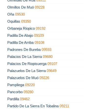
Olmedillo De Roa
09311
Olmillos De Muó
09228
Oña
09530
Oquillas
09350
Orbaneja Riopico
09192
Padilla De Abajo
09109
Padilla De Arriba
09108
Padrones De Bureba
09593
Palacios De La Sierra
09680
Palacios De Riopisuerga
09107
Palazuelos De La Sierra
09649
Palazuelos De Muó
09226
Pampliega
09220
Pancorbo
09280
Pardilla
09462
Partido De La Sierra En Tobalina
09211