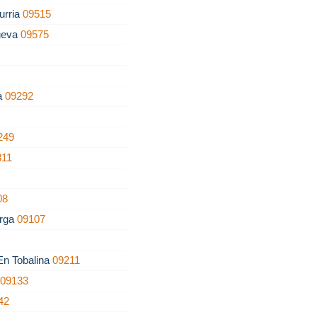
urria
09515
ueva
09575
la
09292
249
311
08
erga
09107
 En Tobalina
09211
o
09133
42