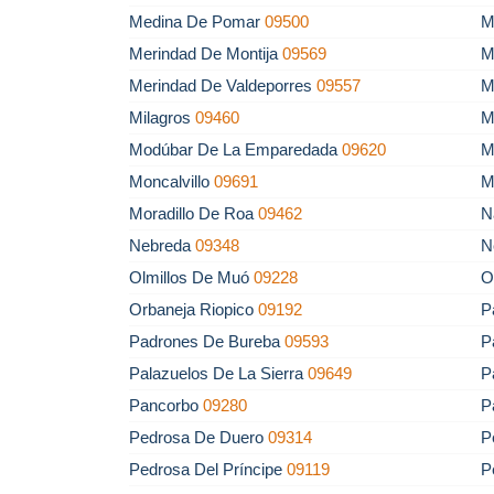
Medina De Pomar
09500
M
Merindad De Montija
09569
M
Merindad De Valdeporres
09557
M
Milagros
09460
M
Modúbar De La Emparedada
09620
M
Moncalvillo
09691
M
Moradillo De Roa
09462
N
Nebreda
09348
N
Olmillos De Muó
09228
O
Orbaneja Riopico
09192
P
Padrones De Bureba
09593
P
Palazuelos De La Sierra
09649
P
Pancorbo
09280
P
Pedrosa De Duero
09314
P
Pedrosa Del Príncipe
09119
P