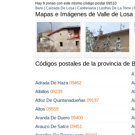
Hay 9 zonas con este mismo código postal 09510
Baro | Calzada De Losa | Castresana | Lastras De La Torre | Q
Mapas e Imágenes de Valle de Losa
Códigos postales de la provincia de 
Á
Adrada De Haza
09462
A
Albillos
09239
A
Alfoz De Quintanadueñas
09197
A
Altos
09559
A
Aranda De Duero
09400
A
Arauzo De Salce
09451
A