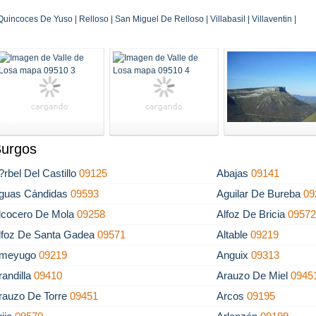
uincoces De Yuso | Relloso | San Miguel De Relloso | Villabasil | Villaventin |
Burgos
?rbel Del Castillo
09125
Abajas
09141
guas Cándidas
09593
Aguilar De Bureba
09
lcocero De Mola
09258
Alfoz De Bricia
0957
lfoz De Santa Gadea
09571
Altable
09219
meyugo
09219
Anguix
09313
randilla
09410
Arauzo De Miel
0945
rauzo De Torre
09451
Arcos
09195