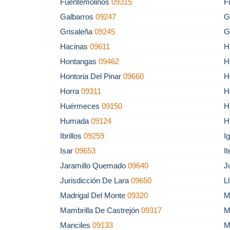
Fuentemolinos
09315
F
Galbarros
09247
G
Grisaleña
09245
G
Hacinas
09611
H
Hontangas
09462
H
Hontoria Del Pinar
09660
H
Horra
09311
H
Huérmeces
09150
H
Humada
09124
H
Ibrillos
09259
I
Isar
09653
I
Jaramillo Quemado
09640
J
Jurisdicción De Lara
09650
L
Madrigal Del Monte
09320
M
Mambrilla De Castrejón
09317
M
Manciles
09133
M