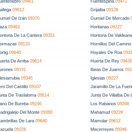
uentenebro
09461
Fuentespina
09471
allega
09612
Grijalba
09128
umiel De Izán
09370
Gumiel De Mercado
aza
09463
Hontanas
09227
ontoria De La Cantera
09351
Hontoria De Valdear
ormazas
09133
Hornillos Del Camin
ortig
09640
Hoyales De Roa
093
uerta De Arriba
09614
Huerta De Rey
0943
urones
09191
Ibeas De Juarros
09
glesiarrubia
09345
Iglesias
09227
tero Del Castillo
09107
Jaramillo De La Fue
unta De Traslaloma
09514
Junta De Villalba De
lano De Bureba
09246
Los Rabanos
09268
adrigalejo Del Monte
09390
Mahamud
09228
ambrillas De Lara
09640
Mamolar
09612
azuela
09228
Mecerreyes
09346