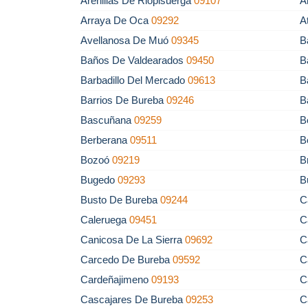
Arenillas De Riopisuerga
09107
A
Arraya De Oca
09292
A
Avellanosa De Muó
09345
B
Baños De Valdearados
09450
B
Barbadillo Del Mercado
09613
B
Barrios De Bureba
09246
B
Bascuñana
09259
B
Berberana
09511
B
Bozoó
09219
B
Bugedo
09293
B
Busto De Bureba
09244
C
Caleruega
09451
C
Canicosa De La Sierra
09692
C
Carcedo De Bureba
09592
C
Cardeñajimeno
09193
C
Cascajares De Bureba
09253
C