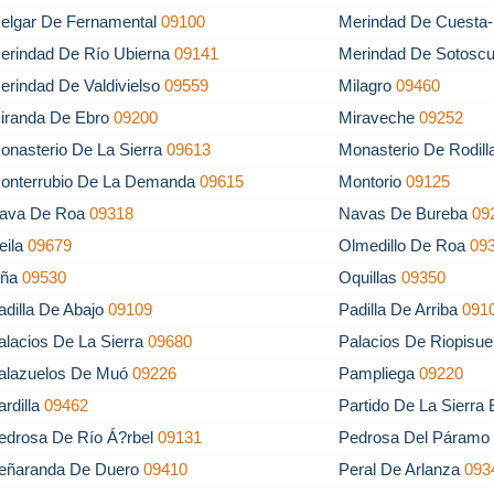
elgar De Fernamental
09100
Merindad De Cuesta-
erindad De Río Ubierna
09141
Merindad De Sotosc
erindad De Valdivielso
09559
Milagro
09460
iranda De Ebro
09200
Miraveche
09252
onasterio De La Sierra
09613
Monasterio De Rodil
onterrubio De La Demanda
09615
Montorio
09125
ava De Roa
09318
Navas De Bureba
09
eila
09679
Olmedillo De Roa
09
ña
09530
Oquillas
09350
adilla De Abajo
09109
Padilla De Arriba
091
alacios De La Sierra
09680
Palacios De Riopisu
alazuelos De Muó
09226
Pampliega
09220
ardilla
09462
Partido De La Sierra
edrosa De Río Á?rbel
09131
Pedrosa Del Páram
eñaranda De Duero
09410
Peral De Arlanza
093