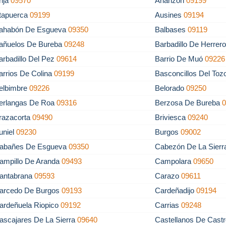
rija
09570
Arlanzón
09199
tapuerca
09199
Ausines
09194
ahabón De Esgueva
09350
Balbases
09119
añuelos De Bureba
09248
Barbadillo De Herrer
arbadillo Del Pez
09614
Barrio De Muó
09226
arrios De Colina
09199
Basconcillos Del To
elbimbre
09226
Belorado
09250
erlangas De Roa
09316
Berzosa De Bureba
razacorta
09490
Briviesca
09240
uniel
09230
Burgos
09002
abañes De Esgueva
09350
Cabezón De La Sier
ampillo De Aranda
09493
Campolara
09650
antabrana
09593
Carazo
09611
arcedo De Burgos
09193
Cardeñadijo
09194
ardeñuela Riopico
09192
Carrias
09248
ascajares De La Sierra
09640
Castellanos De Cast