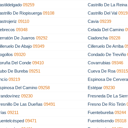
astildelgado
09259
Castrillo De La Rein
astrillo De Riopisuerga
09108
Castrillo Del Val
0919
astrojeriz
09110
Cavia
09239
ebrecos
09348
Celada Del Camino
0
erratón De Juarros
09292
Ciadoncha
09228
illeruelo De Abajo
09349
Cilleruelo De Arriba
0
ogollos
09320
Condado De Treviño
oruña Del Conde
09410
Covarrubias
09346
ubo De Bureba
09251
Cueva De Roa
0931
ncío
09219
Espinosa De Cerver
spinosa Del Camino
09258
Estépar
09230
randovínez
09230
Fresneda De La Sierr
resnillo De Las Dueñas
09491
Fresno De Río Tirón
rías
09211
Fuentebureba
09244
uentelcésped
09471
Fuentelisendo
09318