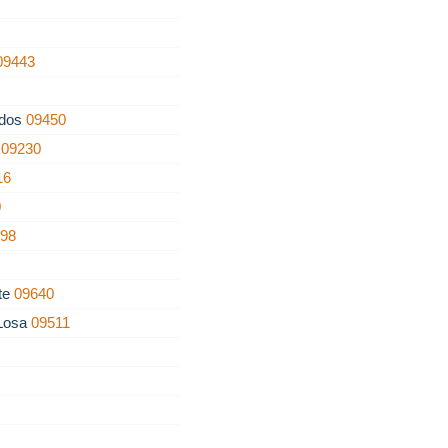
09443
ados
09450
o
09230
16
0
198
nte
09640
 Losa
09511