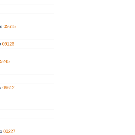
os
09615
zo
09126
09245
ra
09612
ro
09227