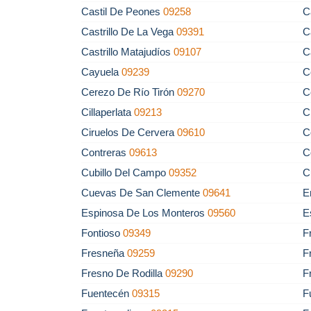
Castil De Peones
09258
C
Castrillo De La Vega
09391
C
Castrillo Matajudíos
09107
C
Cayuela
09239
C
Cerezo De Río Tirón
09270
C
Cillaperlata
09213
C
Ciruelos De Cervera
09610
C
Contreras
09613
C
Cubillo Del Campo
09352
C
Cuevas De San Clemente
09641
E
Espinosa De Los Monteros
09560
E
Fontioso
09349
F
Fresneña
09259
F
Fresno De Rodilla
09290
F
Fuentecén
09315
F