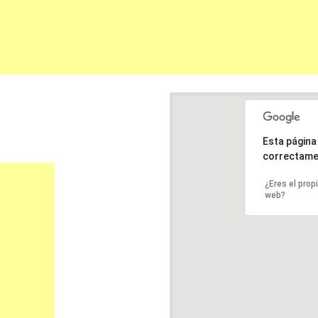
Esta págin
correctame
¿Eres el prop
web?