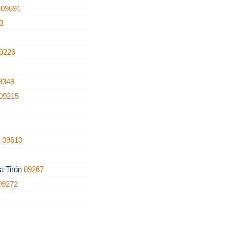
a
09691
3
9226
9349
09215
5
a
09610
a Tirón
09267
09272