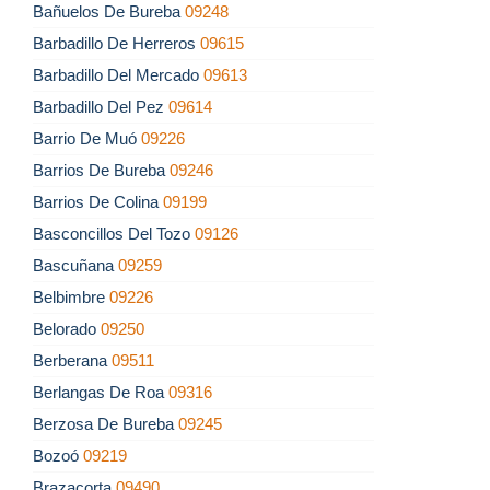
Bañuelos De Bureba
09248
Barbadillo De Herreros
09615
Barbadillo Del Mercado
09613
Barbadillo Del Pez
09614
Barrio De Muó
09226
Barrios De Bureba
09246
Barrios De Colina
09199
Basconcillos Del Tozo
09126
Bascuñana
09259
Belbimbre
09226
Belorado
09250
Berberana
09511
Berlangas De Roa
09316
Berzosa De Bureba
09245
Bozoó
09219
Brazacorta
09490