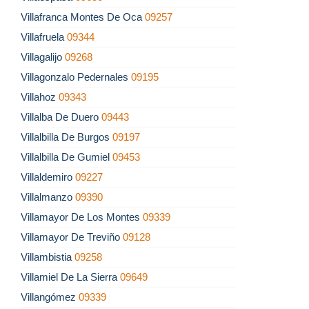
Villafranca Montes De Oca
09257
Villafruela
09344
Villagalijo
09268
Villagonzalo Pedernales
09195
Villahoz
09343
Villalba De Duero
09443
Villalbilla De Burgos
09197
Villalbilla De Gumiel
09453
Villaldemiro
09227
Villalmanzo
09390
Villamayor De Los Montes
09339
Villamayor De Treviño
09128
Villambistia
09258
Villamiel De La Sierra
09649
Villangómez
09339