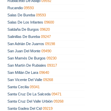
Rublacedo De Abajo
09592
Rucandio
09593
Salas De Bureba
09593
Salas De Los Infantes
09600
Saldaña De Burgos
09620
Salinillas De Bureba
09247
San Adrián De Juarros
09198
San Juan Del Monte
09490
San Mamés De Burgos
09230
San Martín De Rubiales
09317
San Millán De Lara
09640
San Vicente Del Valle
09268
Santa Cecilia
09341
Santa Cruz De La Salceda
09471
Santa Cruz Del Valle Urbión
09268
Santa Gadea Del Cid
09219