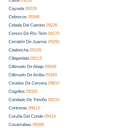
Cavia
09239
Cayuela
09239
Cebrecos
09348
Celada Del Camino
09226
Cerezo De Río Tirón
09270
Cerratón De Juarros
09292
Ciadoncha
09228
Cillaperlata
09213
Cilleruelo De Abajo
09349
Cilleruelo De Arriba
09349
Ciruelos De Cervera
09610
Cogollos
09320
Condado De Treviño
09215
Contreras
09613
Coruña Del Conde
09410
Covarrubias
09346