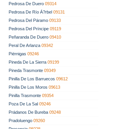
Pedrosa De Duero
09314
Pedrosa De Río Á?rbel
09131
Pedrosa Del Páramo
09133
Pedrosa Del Príncipe
09119
Peñaranda De Duero
09410
Peral De Arlanza
09342
Piérnigas
09246
Pineda De La Sierra
09199
Pineda Trasmonte
09349
Pinilla De Los Barruecos
09612
Pinilla De Los Moros
09613
Pinilla Trasmonte
09354
Poza De La Sal
09246
Prádanos De Bureba
09248
Pradoluengo
09260
Presencio
09228