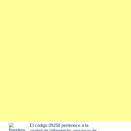
El código 09258 pertenece a la
ciudad de
Villambistia
, provincia de