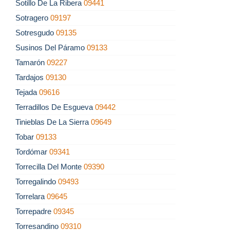
Sotillo De La Ribera
09441
Sotragero
09197
Sotresgudo
09135
Susinos Del Páramo
09133
Tamarón
09227
Tardajos
09130
Tejada
09616
Terradillos De Esgueva
09442
Tinieblas De La Sierra
09649
Tobar
09133
Tordómar
09341
Torrecilla Del Monte
09390
Torregalindo
09493
Torrelara
09645
Torrepadre
09345
Torresandino
09310