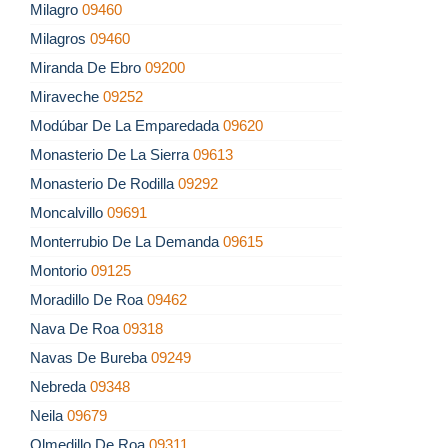
Milagro
09460
Milagros
09460
Miranda De Ebro
09200
Miraveche
09252
Modúbar De La Emparedada
09620
Monasterio De La Sierra
09613
Monasterio De Rodilla
09292
Moncalvillo
09691
Monterrubio De La Demanda
09615
Montorio
09125
Moradillo De Roa
09462
Nava De Roa
09318
Navas De Bureba
09249
Nebreda
09348
Neila
09679
Olmedillo De Roa
09311