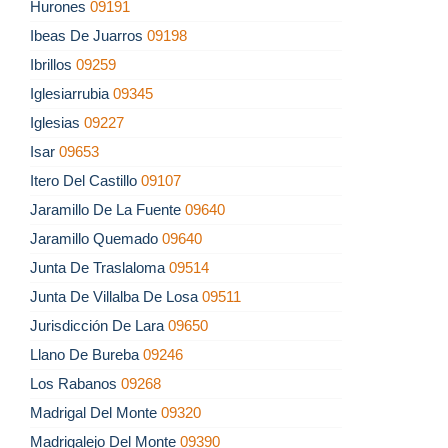
Hurones
09191
Ibeas De Juarros
09198
Ibrillos
09259
Iglesiarrubia
09345
Iglesias
09227
Isar
09653
Itero Del Castillo
09107
Jaramillo De La Fuente
09640
Jaramillo Quemado
09640
Junta De Traslaloma
09514
Junta De Villalba De Losa
09511
Jurisdicción De Lara
09650
Llano De Bureba
09246
Los Rabanos
09268
Madrigal Del Monte
09320
Madrigalejo Del Monte
09390