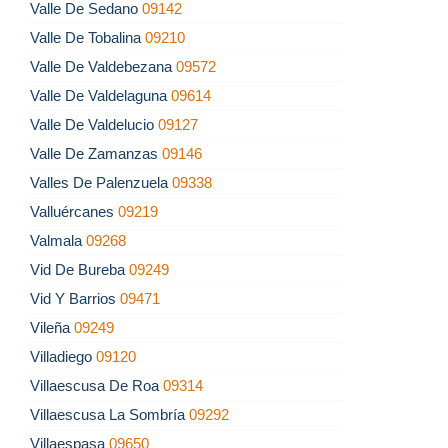
Valle De Sedano
09142
Valle De Tobalina
09210
Valle De Valdebezana
09572
Valle De Valdelaguna
09614
Valle De Valdelucio
09127
Valle De Zamanzas
09146
Valles De Palenzuela
09338
Valluércanes
09219
Valmala
09268
Vid De Bureba
09249
Vid Y Barrios
09471
Vileña
09249
Villadiego
09120
Villaescusa De Roa
09314
Villaescusa La Sombría
09292
Villaespasa
09650