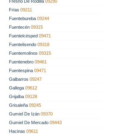
Fresno De Rodilla
09290
Frías
09211
Fuentebureba
09244
Fuentecén
09315
Fuentelcésped
09471
Fuentelisendo
09318
Fuentemolinos
09315
Fuentenebro
09461
Fuentespina
09471
Galbarros
09247
Gallega
09612
Grijalba
09128
Grisaleña
09245
Gumiel De Izán
09370
Gumiel De Mercado
09443
Hacinas
09611