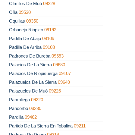
Olmillos De Muó
09228
Oña
09530
Oquillas
09350
Orbaneja Riopico
09192
Padilla De Abajo
09109
Padilla De Arriba
09108
Padrones De Bureba
09593
Palacios De La Sierra
09680
Palacios De Riopisuerga
09107
Palazuelos De La Sierra
09649
Palazuelos De Muó
09226
Pampliega
09220
Pancorbo
09280
Pardilla
09462
Partido De La Sierra En Tobalina
09211
Pedrosa De Duero
09314