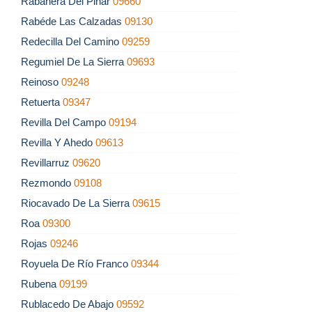
Rabanera Del Pinar
09660
Rabéde Las Calzadas
09130
Redecilla Del Camino
09259
Regumiel De La Sierra
09693
Reinoso
09248
Retuerta
09347
Revilla Del Campo
09194
Revilla Y Ahedo
09613
Revillarruz
09620
Rezmondo
09108
Riocavado De La Sierra
09615
Roa
09300
Rojas
09246
Royuela De Río Franco
09344
Rubena
09199
Rublacedo De Abajo
09592