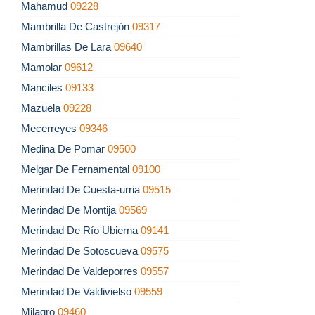
Mahamud
09228
Mambrilla De Castrejón
09317
Mambrillas De Lara
09640
Mamolar
09612
Manciles
09133
Mazuela
09228
Mecerreyes
09346
Medina De Pomar
09500
Melgar De Fernamental
09100
Merindad De Cuesta-urria
09515
Merindad De Montija
09569
Merindad De Río Ubierna
09141
Merindad De Sotoscueva
09575
Merindad De Valdeporres
09557
Merindad De Valdivielso
09559
Milagro
09460