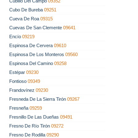
Cubillo Del Campo
09352
Cubo De Bureba
09251
Cueva De Roa
09315
Cuevas De San Clemente
09641
Encío
09219
Espinosa De Cervera
09610
Espinosa De Los Monteros
09560
Espinosa Del Camino
09258
Estépar
09230
Fontioso
09349
Frandovínez
09230
Fresneda De La Sierra Tirón
09267
Fresneña
09259
Fresnillo De Las Dueñas
09491
Fresno De Río Tirón
09272
Fresno De Rodilla
09290