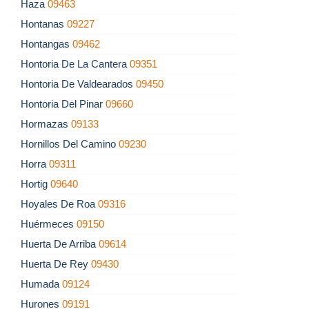
Haza
09463
Hontanas
09227
Hontangas
09462
Hontoria De La Cantera
09351
Hontoria De Valdearados
09450
Hontoria Del Pinar
09660
Hormazas
09133
Hornillos Del Camino
09230
Horra
09311
Hortig
09640
Hoyales De Roa
09316
Huérmeces
09150
Huerta De Arriba
09614
Huerta De Rey
09430
Humada
09124
Hurones
09191