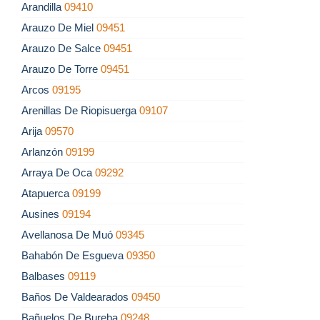
Arandilla
09410
Arauzo De Miel
09451
Arauzo De Salce
09451
Arauzo De Torre
09451
Arcos
09195
Arenillas De Riopisuerga
09107
Arija
09570
Arlanzón
09199
Arraya De Oca
09292
Atapuerca
09199
Ausines
09194
Avellanosa De Muó
09345
Bahabón De Esgueva
09350
Balbases
09119
Baños De Valdearados
09450
Bañuelos De Bureba
09248