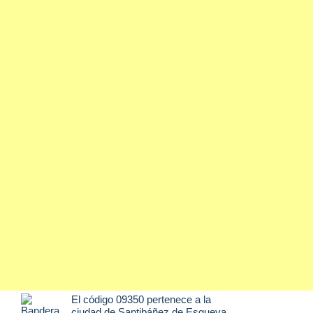
El código 09350 pertenece a la
ciudad de
Santibáñez de Esgueva
,