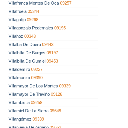
Villafranca Montes De Oca
09257
Villafruela
09344
Villagalijo
09268
Villagonzalo Pedernales
09195
Villahoz
09343
Villalba De Duero
09443
Villalbilla De Burgos
09197
Villalbilla De Gumiel
09453
Villaldemiro
09227
Villalmanzo
09390
Villamayor De Los Montes
09339
Villamayor De Treviño
09128
Villambistia
09258
Villamiel De La Sierra
09649
Villangómez
09339
Villanueva De Argaño
09652