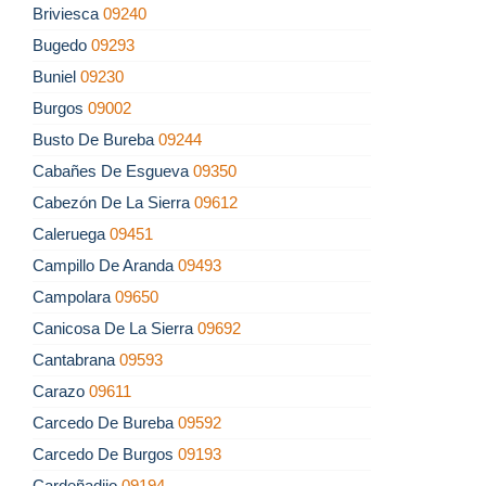
Briviesca
09240
Bugedo
09293
Buniel
09230
Burgos
09002
Busto De Bureba
09244
Cabañes De Esgueva
09350
Cabezón De La Sierra
09612
Caleruega
09451
Campillo De Aranda
09493
Campolara
09650
Canicosa De La Sierra
09692
Cantabrana
09593
Carazo
09611
Carcedo De Bureba
09592
Carcedo De Burgos
09193
Cardeñadijo
09194