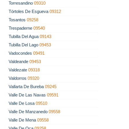
Torresandino
09310
Tórtoles De Esgueva
09312
Tosantos
09258
Trespaderne
09540
Tubilla Del Agua
09143
Tubilla Del Lago
09453
Vadocondes
09491
Valdeande
09453
Valdezate
09318
Valdorros
09320
Vallarta De Bureba
09245
Valle De Las Navas
09591
Valle De Losa
09510
Valle De Manzanedo
09558
Valle De Mena
09558
Valle De Oca
09258