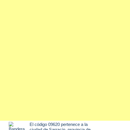
El código 09620 pertenece a la
ciudad de
Sarracín
, provincia de