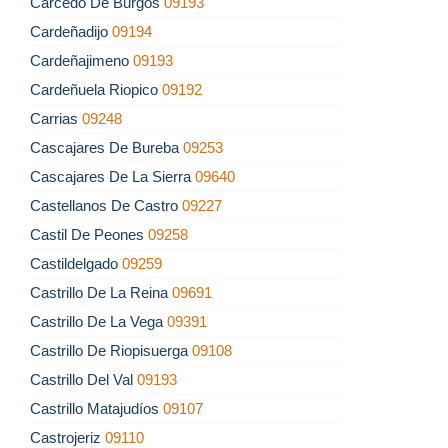
Carcedo De Burgos
09193
Cardeñadijo
09194
Cardeñajimeno
09193
Cardeñuela Riopico
09192
Carrias
09248
Cascajares De Bureba
09253
Cascajares De La Sierra
09640
Castellanos De Castro
09227
Castil De Peones
09258
Castildelgado
09259
Castrillo De La Reina
09691
Castrillo De La Vega
09391
Castrillo De Riopisuerga
09108
Castrillo Del Val
09193
Castrillo Matajudíos
09107
Castrojeriz
09110