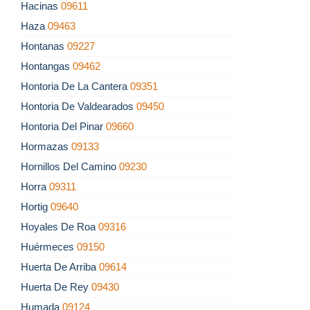
Hacinas
09611
Haza
09463
Hontanas
09227
Hontangas
09462
Hontoria De La Cantera
09351
Hontoria De Valdearados
09450
Hontoria Del Pinar
09660
Hormazas
09133
Hornillos Del Camino
09230
Horra
09311
Hortig
09640
Hoyales De Roa
09316
Huérmeces
09150
Huerta De Arriba
09614
Huerta De Rey
09430
Humada
09124