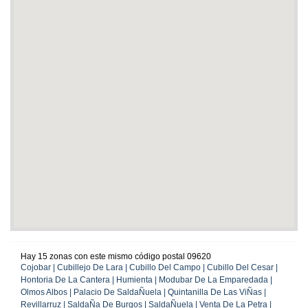
Hay 15 zonas con este mismo código postal 09620
Cojobar | Cubillejo De Lara | Cubillo Del Campo | Cubillo Del Cesar |
Hontoria De La Cantera | Humienta | Modubar De La Emparedada |
Olmos Albos | Palacio De SaldaÑuela | Quintanilla De Las ViÑas |
Revillarruz | SaldaÑa De Burgos | SaldaÑuela | Venta De La Petra |