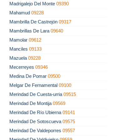
Madrigalejo Del Monte
09390
Mahamud
09228
Mambrilla De Castrejón
09317
Mambrillas De Lara
09640
Mamolar
09612
Manciles
09133
Mazuela
09228
Mecerreyes
09346
Medina De Pomar
09500
Melgar De Fernamental
09100
Merindad De Cuesta-urria
09515
Merindad De Montija
09569
Merindad De Río Ubierna
09141
Merindad De Sotoscueva
09575
Merindad De Valdeporres
09557
Merindad De Valdivielso
09559