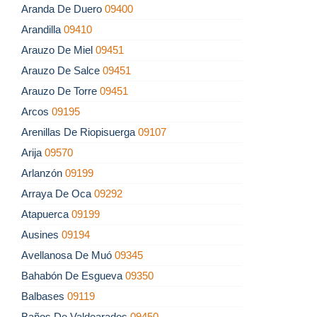
Aranda De Duero
09400
Arandilla
09410
Arauzo De Miel
09451
Arauzo De Salce
09451
Arauzo De Torre
09451
Arcos
09195
Arenillas De Riopisuerga
09107
Arija
09570
Arlanzón
09199
Arraya De Oca
09292
Atapuerca
09199
Ausines
09194
Avellanosa De Muó
09345
Bahabón De Esgueva
09350
Balbases
09119
Baños De Valdearados
09450