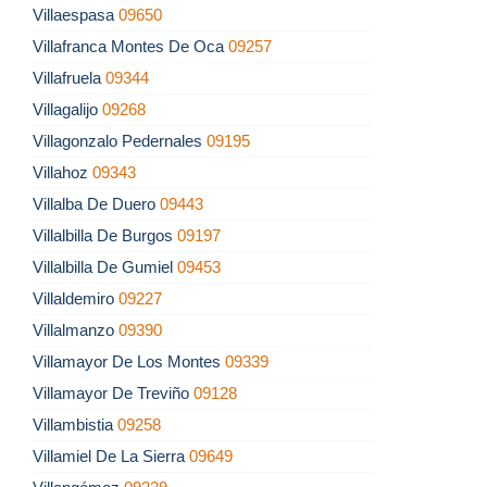
Villaespasa
09650
Villafranca Montes De Oca
09257
Villafruela
09344
Villagalijo
09268
Villagonzalo Pedernales
09195
Villahoz
09343
Villalba De Duero
09443
Villalbilla De Burgos
09197
Villalbilla De Gumiel
09453
Villaldemiro
09227
Villalmanzo
09390
Villamayor De Los Montes
09339
Villamayor De Treviño
09128
Villambistia
09258
Villamiel De La Sierra
09649