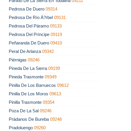
Partido De La Sierra En Tobalina
09211
Pedrosa De Duero
09314
Pedrosa De Río Á?rbel
09131
Pedrosa Del Páramo
09133
Pedrosa Del Príncipe
09119
Peñaranda De Duero
09410
Peral De Arlanza
09342
Piérnigas
09246
Pineda De La Sierra
09199
Pineda Trasmonte
09349
Pinilla De Los Barruecos
09612
Pinilla De Los Moros
09613
Pinilla Trasmonte
09354
Poza De La Sal
09246
Prádanos De Bureba
09248
Pradoluengo
09260