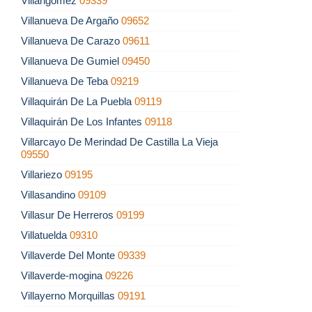
Villangómez
09339
Villanueva De Argaño
09652
Villanueva De Carazo
09611
Villanueva De Gumiel
09450
Villanueva De Teba
09219
Villaquirán De La Puebla
09119
Villaquirán De Los Infantes
09118
Villarcayo De Merindad De Castilla La Vieja
09550
Villariezo
09195
Villasandino
09109
Villasur De Herreros
09199
Villatuelda
09310
Villaverde Del Monte
09339
Villaverde-mogina
09226
Villayerno Morquillas
09191