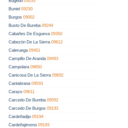
Bugedo
09293
Buniel
09230
Burgos
09002
Busto De Bureba
09244
Cabañes De Esgueva
09350
Cabezón De La Sierra
09612
Caleruega
09451
Campillo De Aranda
09493
Campolara
09650
Canicosa De La Sierra
09692
Cantabrana
09593
Carazo
09611
Carcedo De Bureba
09592
Carcedo De Burgos
09193
Cardeñadijo
09194
Cardeñajimeno
09193