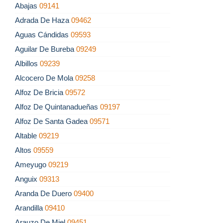
Abajas
09141
Adrada De Haza
09462
Aguas Cándidas
09593
Aguilar De Bureba
09249
Albillos
09239
Alcocero De Mola
09258
Alfoz De Bricia
09572
Alfoz De Quintanadueñas
09197
Alfoz De Santa Gadea
09571
Altable
09219
Altos
09559
Ameyugo
09219
Anguix
09313
Aranda De Duero
09400
Arandilla
09410
Arauzo De Miel
09451