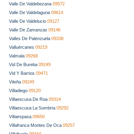
Valle De Valdebezana
09572
Valle De Valdelaguna
09614
Valle De Valdelucio
09127
Valle De Zamanzas
09146
Valles De Palenzuela
09338
Valluércanes
09219
Valmala
09268
Vid De Bureba
09249
Vid Y Barrios
09471
Vileña
09249
Villadiego
09120
Villaescusa De Roa
09314
Villaescusa La Sombría
09292
Villaespasa
09650
Villafranca Montes De Oca
09257
Villafruela
09344