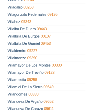
Villagalijo
09268
Villagonzalo Pedernales
09195
Villahoz
09343
Villalba De Duero
09443
Villalbilla De Burgos
09197
Villalbilla De Gumiel
09453
Villaldemiro
09227
Villalmanzo
09390
Villamayor De Los Montes
09339
Villamayor De Treviño
09128
Villambistia
09258
Villamiel De La Sierra
09649
Villangómez
09339
Villanueva De Argaño
09652
Villanueva De Carazo
09611