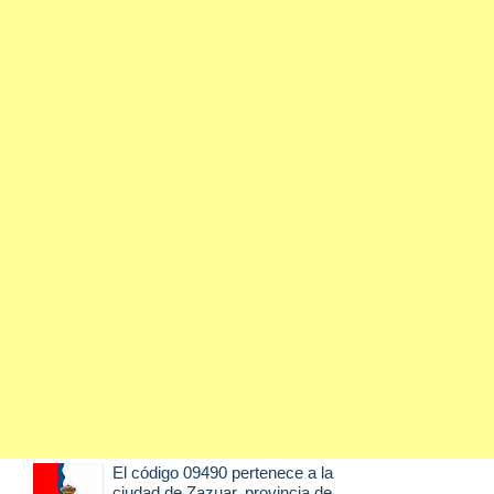
El código 09490 pertenece a la
ciudad de
Zazuar
, provincia de