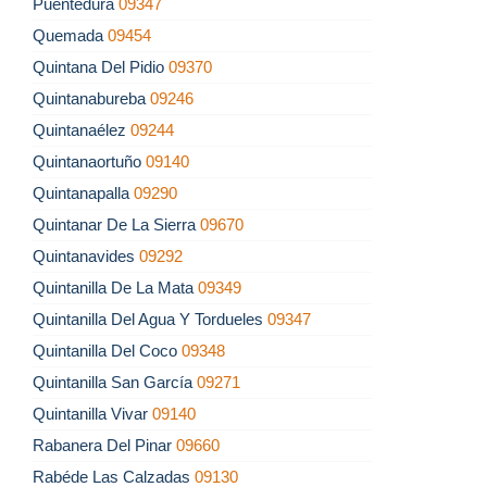
Puentedura
09347
Quemada
09454
Quintana Del Pidio
09370
Quintanabureba
09246
Quintanaélez
09244
Quintanaortuño
09140
Quintanapalla
09290
Quintanar De La Sierra
09670
Quintanavides
09292
Quintanilla De La Mata
09349
Quintanilla Del Agua Y Tordueles
09347
Quintanilla Del Coco
09348
Quintanilla San García
09271
Quintanilla Vivar
09140
Rabanera Del Pinar
09660
Rabéde Las Calzadas
09130