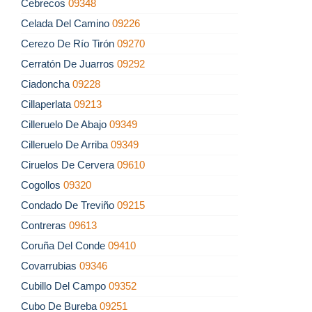
Cebrecos
09348
Celada Del Camino
09226
Cerezo De Río Tirón
09270
Cerratón De Juarros
09292
Ciadoncha
09228
Cillaperlata
09213
Cilleruelo De Abajo
09349
Cilleruelo De Arriba
09349
Ciruelos De Cervera
09610
Cogollos
09320
Condado De Treviño
09215
Contreras
09613
Coruña Del Conde
09410
Covarrubias
09346
Cubillo Del Campo
09352
Cubo De Bureba
09251