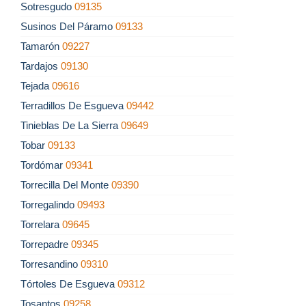
Sotresgudo
09135
Susinos Del Páramo
09133
Tamarón
09227
Tardajos
09130
Tejada
09616
Terradillos De Esgueva
09442
Tinieblas De La Sierra
09649
Tobar
09133
Tordómar
09341
Torrecilla Del Monte
09390
Torregalindo
09493
Torrelara
09645
Torrepadre
09345
Torresandino
09310
Tórtoles De Esgueva
09312
Tosantos
09258