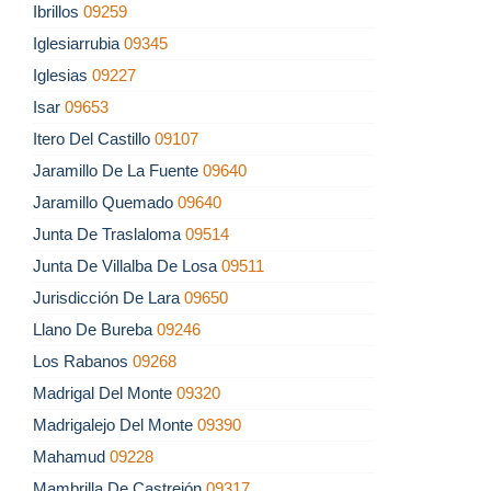
Ibrillos
09259
Iglesiarrubia
09345
Iglesias
09227
Isar
09653
Itero Del Castillo
09107
Jaramillo De La Fuente
09640
Jaramillo Quemado
09640
Junta De Traslaloma
09514
Junta De Villalba De Losa
09511
Jurisdicción De Lara
09650
Llano De Bureba
09246
Los Rabanos
09268
Madrigal Del Monte
09320
Madrigalejo Del Monte
09390
Mahamud
09228
Mambrilla De Castrejón
09317